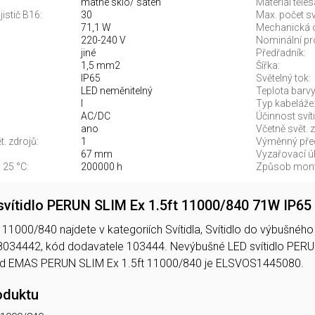
matné sklo/ satén
Materiál těles
jistič B16:
30
Max. počet sví
71,1 W
Mechanická 
220-240 V
Nominální pr
jiné
Předřadník:
1,5 mm2
Šířka:
IP65
Světelný tok:
LED neměnitelný
Teplota barvy.
I
Typ kabeláže
AC/DC
Účinnost svíti
ano
Včetně svět. z
. zdrojů:
1
Výměnný před
67 mm
Vyzařovací úh
 25 °C:
200000 h
Způsob mont
svítidlo PERUN SLIM Ex 1.5ft 11000/840 71W IP6
1000/840 najdete v kategoriích Svítidla, Svítidlo do výbušného p
8034442, kód dodavatele 103444. Nevýbušné LED svítidlo PER
Kód EMAS PERUN SLIM Ex 1.5ft 11000/840 je ELSVOS1445080.
oduktu