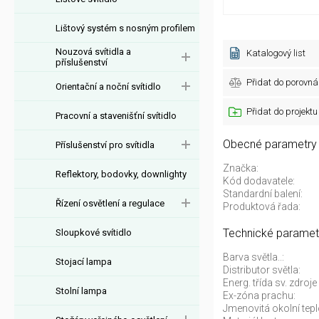
Lištový systém s nosným profilem
Nouzová svítidla a
Katalogový list
příslušenství
Přidat do porovná
Orientační a noční svítidlo
Přidat do projektu
Pracovní a stavenišťní svítidlo
Obecné parametry
Příslušenství pro svítidla
Značka:
Reflektory, bodovky, downlighty
Kód dodavatele:
Standardní balení:
Řízení osvětlení a regulace
Produktová řada:
Technické paramet
Sloupkové svítidlo
Barva světla..:
Stojací lampa
Distributor světla:
Energ. třída sv. zdro
Stolní lampa
Ex-zóna prachu:
Jmenovitá okolní tepl