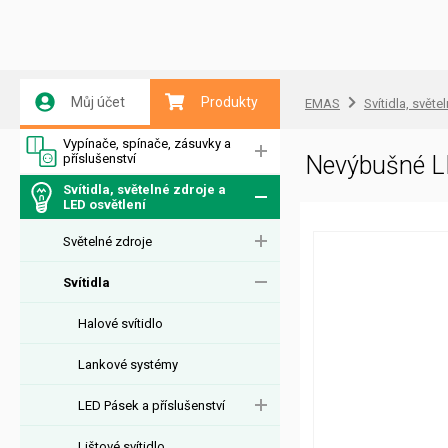
Můj účet
Produkty
EMAS
Svítidla, světe
Vypínače, spínače, zásuvky a
příslušenství
Nevýbušné L
Svítidla, světelné zdroje a
LED osvětlení
Světelné zdroje
Svítidla
Halové svítidlo
Lankové systémy
LED Pásek a příslušenství
Lištové svítidlo