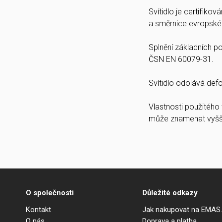
Svítidlo je certifiko
a směrnice evropské
Splnění základních 
ČSN EN 60079-31.
Svítidlo odolává def
Vlastnosti použitého
může znamenat vyšší 
O společnosti
Důležité odkazy
Kontakt
Jak nakupovat na EMAS
O nás
Doprava a platba