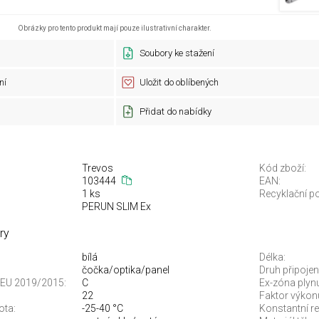
Obrázky pro tento produkt mají pouze ilustrativní charakter.
Soubory ke stažení
ní
Uložit do oblíbených
Přidat do nabídky
Trevos
Kód zboží:
103444
EAN:
1 ks
Recyklační po
PERUN SLIM Ex
ry
bílá
Délka:
čočka/optika/panel
Druh připojení
je EU 2019/2015:
C
Ex-zóna plyn
22
Faktor výkonu
ota:
-25-40 °C
Konstantní re