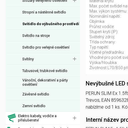
Stožáry veřejného osvětlení
Materiál krytu:
Max. počet svítidel na 
Max. výkon systému:
Stropní a nástěnné svítidlo
Nominální napětí.:
Objímka:
Svítidlo do výbušného prostředí
Průřez vodiče:
Stupeň krytí (IP):
Svítidlo na stroje
Světelný zdroj:
Třída ochrany:
Typ napětí:
Svítidlo pro veřejné osvětlení
Včetně předřadníku:
Vhodné pro počet svět
Svítilny
Výška/hloubka:
Životnost L70/B50 při
Tubusové, trubkové svítidlo
Vánoční, dekorativní a párty
Nevýbušné LED 
osvětlení
PERUN SLIM Ex 1.5ft 1
Závěsné svítidlo
Trevos, EAN 859632
Zemní svítidlo
nabízíme od 1 ks. 
Elektro kabely, vodiče a
Interní název pr
příslušenství