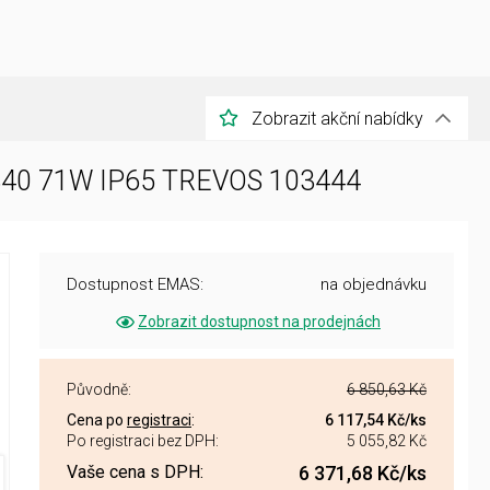
Zobrazit akční nabídky
/840 71W IP65 TREVOS 103444
Dostupnost EMAS:
na objednávku
Zobrazit dostupnost na prodejnách
Původně:
6 850,63 Kč
Cena po
registraci
:
6 117,54 Kč
/ks
Po registraci bez DPH:
5 055,82 Kč
Vaše cena s DPH:
6 371,68 Kč
/ks