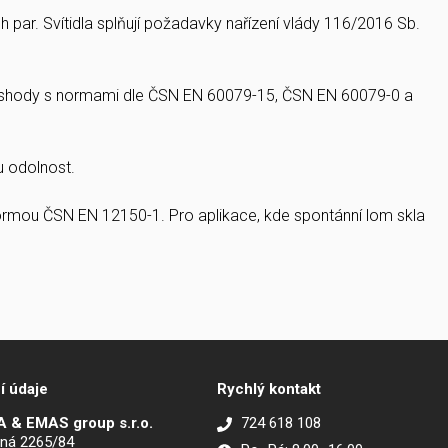
h par. Svítidla splňují požadavky nařízení vlády 116/2016 Sb.
ím shody s normami dle ČSN EN 60079-15, ČSN EN 60079-0 a
u odolnost.
 normou ČSN EN 12150-1. Pro aplikace, kde spontánní lom skla
í údaje
Rychlý kontakt
 & EMAS group s.r.o.
724 618 108
ná 2265/84