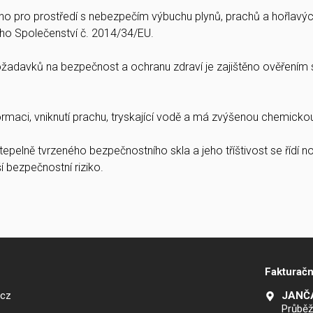
váno pro prostředí s nebezpečím výbuchu plynů, prachů a hořlavýc
ho Společenství č. 2014/34/EU.
požadavků na bezpečnost a ochranu zdraví je zajištěno ověřen
ormaci, vniknutí prachu, tryskající vodě a má zvýšenou chemicko
 tepelně tvrzeného bezpečnostního skla a jeho tříštivost se řídí
bezpečnostní riziko.
Fakturačn
.cz
JANČA
Průběž