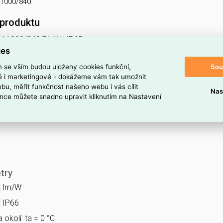
11000/840
 produktu
t 11000/840 71,1W IP65
ies
do prostředí s nebezpečím výbuchu Ex II 3GD, 1x11000lm, spektru
Sou
m se vším budou uloženy cookies funkční,
 Ex NM
ké i marketingové - dokážeme vám tak umožnit
bu, měřit funkčnost našeho webu i vás cílit
Nas
nce můžete snadno upravit kliknutím na Nastavení
try
a: lm/W
: IP66
 okolí: ta = 0 °C