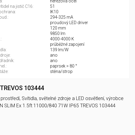
a:
nerezová ocel
tidel na jistič C16:
51
ochrana:
IK10
oud.:
294-325 mA
proudový LED driver
120 mm
9850 lm
:
4000-4000 K
:
průběžné zapojení
dla:
139 lm/W
droje:
ano
řadník:
ano
el.:
paprsek > 80 °
áže:
stěna/strop
5 TREVOS 103444
rostředí, Svítidla, světelné zdroje a LED osvětlení, výrobce
UN SLIM Ex 1.5ft 11000/840 71W IP65 TREVOS 103444