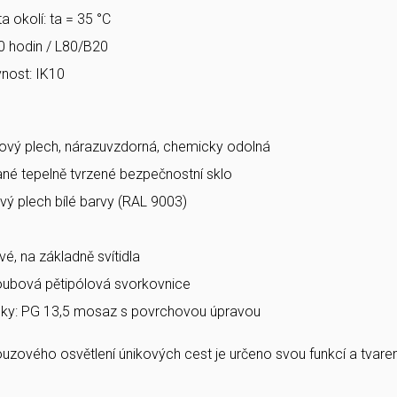
a okolí: ta = 35 °C
0 hodin / L80/B20
nost: IK10
ový plech, nárazuvzdorná, chemicky odolná
vané tepelně tvrzené bezpečnostní sklo
vý plech bílé barvy (RAL 9003)
vé, na základně svítidla
roubová pětipólová svorkovnice
ky: PG 13,5 mosaz s povrchovou úpravou
nouzového osvětlení únikových cest je určeno svou funkcí a tva