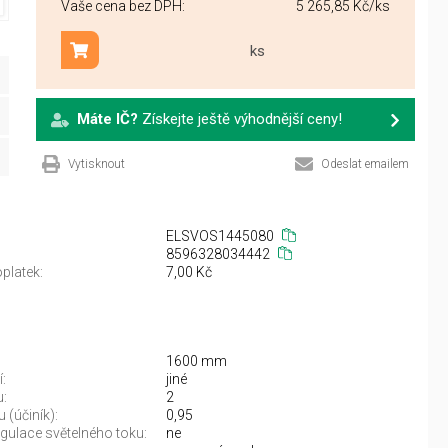
Vaše cena bez DPH:
5 265,85 Kč
/ks
ks
Přidat do košíku
Máte IČ?
Získejte ještě výhodnější ceny!
Vytisknout
Odeslat emailem
ELSVOS1445080
8596328034442
platek:
7,00 Kč
1600 mm
:
jiné
u:
2
 (účiník):
0,95
gulace světelného toku:
ne