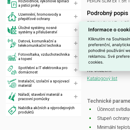
PERUN SLIM Ex 1.5ft 
Rozvodnice, výkonové spínací
a jistící prvky
Podrobný popis
Uzemnění, hromosvody a
přepěťové ochrany
PERUN SLIM Ex 1.5f
Úložné systémy, nosné
Informace o cook
svítidlo průmyslové 
systémy a příslušenství
Kliknutím na Souhlasí
Datová, komunikační a
PERUN SLIM
preferenční, analytic
telekomunikační technika
pohodlné používání we
nouzové a orientační
Fotovoltaika, vzduchotechnika
reklamou. Své prefere
a topení
cookies.
Spotřební a IT elektronika pro
Ke stažení
domácnost
Katalogový list
Instalační, izolační a spojovací
materiál
Nářadí, stavební materiál a
pracovní pomůcky
Technické parame
Nabídka akčních a výprodejových
Účinnost svítidl
produktů
Stupeň ochrany
Minimální teplota