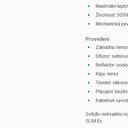
Maximální teplot
Životnost: 5000
Mechanická pev
Provedení
Základna: nerez
Difuzor: satino
Reflektor: ocelo
Klipy: nerez
Těsnění: silikono
Připojení: bezš
Kabelové vývod
Svítidlo netrvalého 
SLIM Ex.