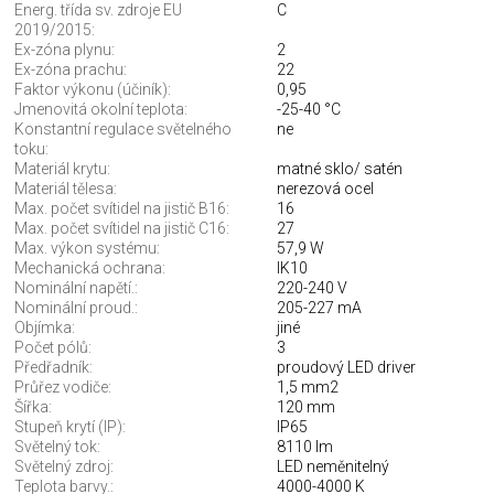
Energ. třída sv. zdroje EU
C
2019/2015:
Ex-zóna plynu:
2
Ex-zóna prachu:
22
Faktor výkonu (účiník):
0,95
Jmenovitá okolní teplota:
-25-40 °C
Konstantní regulace světelného
ne
toku:
Materiál krytu:
matné sklo/ satén
Materiál tělesa:
nerezová ocel
Max. počet svítidel na jistič B16:
16
Max. počet svítidel na jistič C16:
27
Max. výkon systému:
57,9 W
Mechanická ochrana:
IK10
Nominální napětí.:
220-240 V
Nominální proud.:
205-227 mA
Objímka:
jiné
Počet pólů:
3
Předřadník:
proudový LED driver
Průřez vodiče:
1,5 mm2
Šířka:
120 mm
Stupeň krytí (IP):
IP65
Světelný tok:
8110 lm
Světelný zdroj:
LED neměnitelný
Teplota barvy.:
4000-4000 K