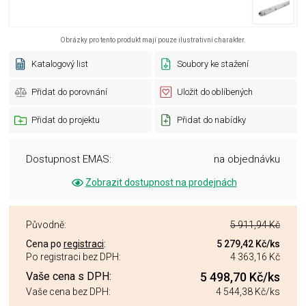
Obrázky pro tento produkt mají pouze ilustrativní charakter.
Katalogový list
Soubory ke stažení
Přidat do porovnání
Uložit do oblíbených
Přidat do projektu
Přidat do nabídky
Dostupnost EMAS:
na objednávku
Zobrazit dostupnost na prodejnách
Původně:
5 911,94 Kč
Cena po
registraci
:
5 279,42 Kč
/ks
Po registraci bez DPH:
4 363,16 Kč
Vaše cena s DPH:
5 498,70 Kč
/ks
Vaše cena bez DPH:
4 544,38 Kč
/ks