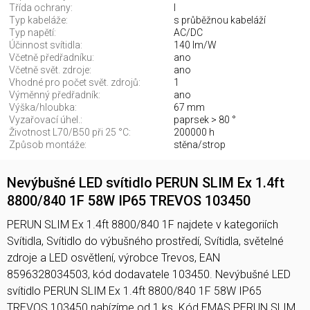
Třída ochrany:
I
Typ kabeláže:
s průběžnou kabeláží
Typ napětí:
AC/DC
Účinnost svítidla:
140 lm/W
Včetně předřadníku:
ano
Včetně svět. zdroje:
ano
Vhodné pro počet svět. zdrojů:
1
Výměnný předřadník:
ano
Výška/hloubka:
67 mm
Vyzařovací úhel.:
paprsek > 80 °
Životnost L70/B50 při 25 °C:
200000 h
Způsob montáže:
stěna/strop
Nevýbušné LED svítidlo PERUN SLIM Ex 1.4ft
8800/840 1F 58W IP65 TREVOS 103450
PERUN SLIM Ex 1.4ft 8800/840 1F najdete v kategoriích
Svítidla, Svítidlo do výbušného prostředí, Svítidla, světelné
zdroje a LED osvětlení, výrobce Trevos, EAN
8596328034503, kód dodavatele 103450. Nevýbušné LED
svítidlo PERUN SLIM Ex 1.4ft 8800/840 1F 58W IP65
TREVOS 103450 nabízíme od 1 ks. Kód EMAS PERUN SLIM