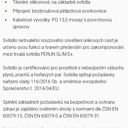
Těsnění: silikonové, na základně svítidla
Připojení: bezšroubová pětipólová svorkovnice
Kabelové vývodky: PG 13,5 mosaz s povrchovou
úpravou
Svítidlo netrvalého nouzového osvětlení únikových cest je
určeno svou funkcí a tvarem především pro zakomponování
mezi trvalá svítidla PERUN SLIM Ex.
Svítidlo je certifikováno pro prostředí s nebezpečím výbuchu
plynů, prachů a hořlavých par. Svítidla splňují požadavky
nařízení vlády 116/2016 Sb. a směrnice evropského
Společenství č. 2014/34/EU.
Splnění základních požadavků na bezpečnost a ochranu
zdraví je zajištěno ověřením shody s normami dle ČSN EN
60079-15, ČSN EN 60079-0 a ČSN EN 60079-31.