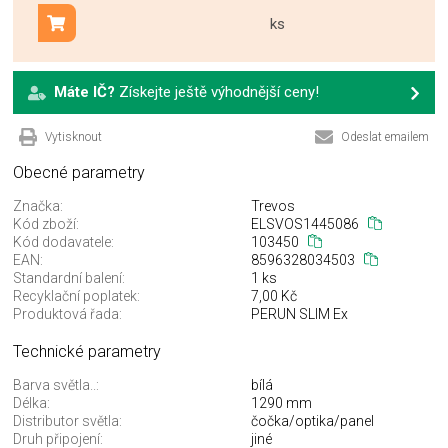
ks
Přidat do košíku
Máte IČ?
Získejte ještě výhodnější ceny!
Vytisknout
Odeslat emailem
Obecné parametry
Značka:
Trevos
Kód zboží:
ELSVOS1445086
Kód dodavatele:
103450
EAN:
8596328034503
Standardní balení:
1 ks
Recyklační poplatek:
7,00 Kč
Produktová řada:
PERUN SLIM Ex
Technické parametry
Barva světla..:
bílá
Délka:
1290 mm
Distributor světla:
čočka/optika/panel
Druh připojení:
jiné