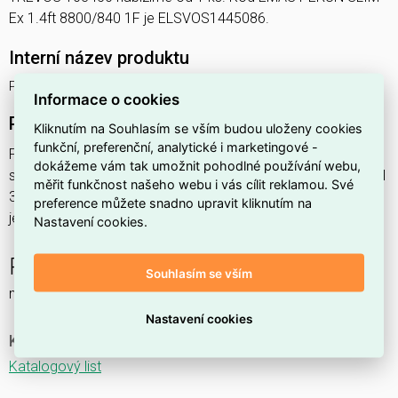
Ex 1.4ft 8800/840 1F je ELSVOS1445086.
Interní název produktu
PERUN SLIM Ex 1.4ft 8800/840 1F
Informace o cookies
Podrobný popis produktu
Kliknutím na Souhlasím se vším budou uloženy cookies
funkční, preferenční, analytické i marketingové -
PERUN SLIM Ex 1.4ft 8800/840 1F 57,9W IP65
dokážeme vám tak umožnit pohodlné používání webu,
svítidlo průmyslové do prostředí s nebezpečím výbuchu Ex II
měřit funkčnost našeho webu i vás cílit reklamou. Své
3GD, 1x8800lm, spektrum 840RJ, s nerez. klipy,
preference můžete snadno upravit kliknutím na
jednofáz.průběž.montáž,
Nastavení cookies.
PERUN SLIM Ex NM
Souhlasím se vším
nouzové a orientační
Nastavení cookies
Ke stažení
Katalogový list