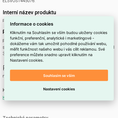
ELSVOS1445076.
Interní název produktu
PERUN SLIM Ex 1.4ft 8800/840
Informace o cookies
Podrobný popis produktu
Kliknutím na Souhlasím se vším budou uloženy cookies
funkční, preferenční, analytické i marketingové -
PERUN SLIM Ex 1.4ft 8800/840 57,9W IP65
dokážeme vám tak umožnit pohodlné používání webu,
svítidlo průmyslové do prostředí s nebezpečím výbuchu Ex II
měřit funkčnost našeho webu i vás cílit reklamou. Své
3GD, 1x8800lm, spektrum 840RJ, s nerez. klipy,
preference můžete snadno upravit kliknutím na
Nastavení cookies.
PERUN SLIM Ex NM
Souhlasím se vším
nouzové a orientační
Nastavení cookies
Ke stažení
Katalogový list
Technické parametry