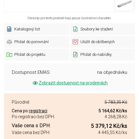
Obrázky pro tento produkt mají pouze ilustrativní charakter.
Katalogový list
Soubory ke stažení
Přidat do porovnání
Uložit do oblíbených
Přidat do projektu
Přidat do nabídky
Dostupnost EMAS:
na objednávku
Zobrazit dostupnost na prodejnách
Původně:
5 783,35 Kč
Cena po
registraci
:
5 164,62 Kč
/ks
Po registraci bez DPH:
4 268,28 Kč
Vaše cena s DPH:
5 379,12 Kč
/ks
Vaše cena bez DPH:
4 445,55 Kč
/ks