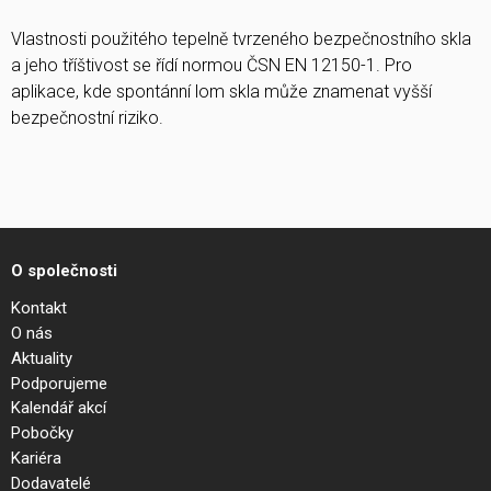
Vlastnosti použitého tepelně tvrzeného bezpečnostního skla
a jeho tříštivost se řídí normou ČSN EN 12150-1. Pro
aplikace, kde spontánní lom skla může znamenat vyšší
bezpečnostní riziko.
O společnosti
Kontakt
O nás
Aktuality
Podporujeme
Kalendář akcí
Pobočky
Kariéra
Dodavatelé