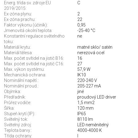
Energ. třída sv. zdroje EU
C
2019/2015:
Ex-zóna plynu:
2
Ex-zóna prachu:
22
Faktor výkonu (účiník):
0,95
Jmenovitá okolní teplota:
-25-40 °C
Konstantní regulace světelného
ne
toku:
Materiál krytu:
matné sklo/ satén
Materiál tělesa:
nerezová ocel
Max. počet svítidel na jistič B16:
16
Max. počet svítidel na jistič C16:
27
Max. výkon systému:
57,9 W
Mechanická ochrana:
IK10
Nominální napětí.:
220-240 V
Nominální proud.:
205-227 mA
Objímka:
jiné
Předřadník:
proudový LED driver
Průřez vodiče:
1,5 mm2
Šířka:
120 mm
Stupeň krytí (IP):
IP65
Světelný tok:
8110 lm
Světelný zdroj:
LED neměnitelný
Teplota barvy.:
4000-4000 K
Třída ochrany:
I