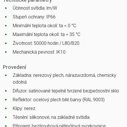
Účinnost svítidla: lm/W
Stupeň ochrany: IP66
Minimální teplota okolí: ta = 0 °C
Maximální teplota okolí: ta = 35 °C
Životnost: 50000 hodin / L80/B20
Mechanická pevnost: IK10
Provedení
Základna: nerezový plech, nárazuvzdorná, chemicky
odolná
Difuzor: satinované tepelně tvrzené bezpečnostní sklo
Reflektor: ocelový plech bílé barvy (RAL 9003)
Klipy: nerez
Těsnění: silikonové, na základně svítidla
Připojení: bezšroubová pětipólová svorkovnice