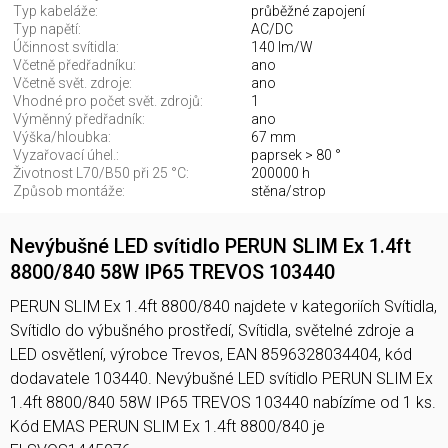
Typ kabeláže:
průběžné zapojení
Typ napětí:
AC/DC
Účinnost svítidla:
140 lm/W
Včetně předřadníku:
ano
Včetně svět. zdroje:
ano
Vhodné pro počet svět. zdrojů:
1
Výměnný předřadník:
ano
Výška/hloubka:
67 mm
Vyzařovací úhel.:
paprsek > 80 °
Životnost L70/B50 při 25 °C:
200000 h
Způsob montáže:
stěna/strop
Nevýbušné LED svítidlo PERUN SLIM Ex 1.4ft
8800/840 58W IP65 TREVOS 103440
PERUN SLIM Ex 1.4ft 8800/840 najdete v kategoriích Svítidla,
Svítidlo do výbušného prostředí, Svítidla, světelné zdroje a
LED osvětlení, výrobce Trevos, EAN 8596328034404, kód
dodavatele 103440. Nevýbušné LED svítidlo PERUN SLIM Ex
1.4ft 8800/840 58W IP65 TREVOS 103440 nabízíme od 1 ks.
Kód EMAS PERUN SLIM Ex 1.4ft 8800/840 je