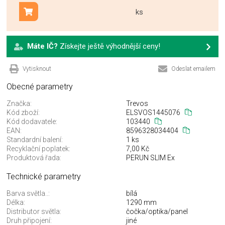
ks
Přidat do košíku
Máte IČ?
Získejte ještě výhodnější ceny!
Vytisknout
Odeslat emailem
Obecné parametry
Značka:
Trevos
Kód zboží:
ELSVOS1445076
Kód dodavatele:
103440
EAN:
8596328034404
Standardní balení:
1 ks
Recyklační poplatek:
7,00 Kč
Produktová řada:
PERUN SLIM Ex
Technické parametry
Barva světla..:
bílá
Délka:
1290 mm
Distributor světla:
čočka/optika/panel
Druh připojení:
jiné