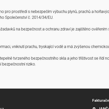
váno pro prostředí s nebezpečím výbuchu plynů, prachů a hořlavýc
ho Společenství č. 2014/34/EU.
požadavků na bezpečnost a ochranu zdraví je zajištěno ověřen
ormaci, vniknutí prachu, tryskající vodě a má zvýšenou chemicko
 tepelně tvrzeného bezpečnostního skla a jeho tříštivost se řídí
bezpečnostní riziko.
Fakturačn
.cz
JANČA