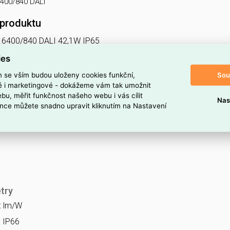
6400/840 DALI
 produktu
 6400/840 DALI 42,1W IP65
do prostředí s nebezpečím výbuchu Ex II 3GD, 1x6400lm, spektru
ies
Sou
m se vším budou uloženy cookies funkční,
ké i marketingové - dokážeme vám tak umožnit
 Ex NM
bu, měřit funkčnost našeho webu i vás cílit
Nas
nce můžete snadno upravit kliknutím na Nastavení
try
a: lm/W
: IP66