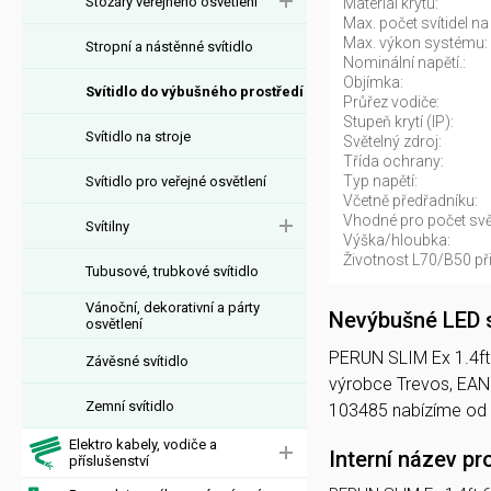
Stožáry veřejného osvětlení
Materiál krytu:
Max. počet svítidel na 
Max. výkon systému:
Stropní a nástěnné svítidlo
Nominální napětí.:
Objímka:
Svítidlo do výbušného prostředí
Průřez vodiče:
Stupeň krytí (IP):
Svítidlo na stroje
Světelný zdroj:
Třída ochrany:
Typ napětí:
Svítidlo pro veřejné osvětlení
Včetně předřadníku:
Vhodné pro počet svět
Svítilny
Výška/hloubka:
Životnost L70/B50 při
Tubusové, trubkové svítidlo
Vánoční, dekorativní a párty
Nevýbušné LED s
osvětlení
PERUN SLIM Ex 1.4ft 6
Závěsné svítidlo
výrobce Trevos, EAN
Zemní svítidlo
103485 nabízíme od
Elektro kabely, vodiče a
Interní název pr
příslušenství