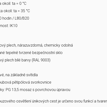
 okolí: ta = 0 °C
a okolí: ta = 35 °C
0 hodin / L80/B20
nost: IK10
ový plech, nárazuvzdorná, chemicky odolná
vané tepelně tvrzené bezpečnostní sklo
vý plech bílé barvy (RAL 9003)
vé, na základně svítidla
roubová pětipólová svorkovnice
ky: PG 13,5 mosaz s povrchovou úpravou
nouzového osvětlení únikových cest je určeno svou funkcí a tva