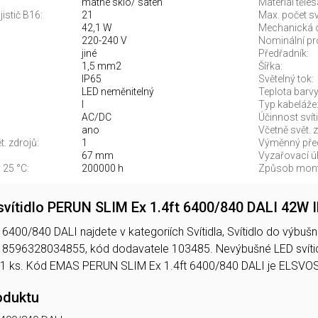
matné sklo/ satén
Materiál těles
jistič B16:
21
Max. počet sví
42,1 W
Mechanická 
220-240 V
Nominální pr
jiné
Předřadník:
1,5 mm2
Šířka:
IP65
Světelný tok:
LED neměnitelný
Teplota barvy.
I
Typ kabeláže
AC/DC
Účinnost svíti
ano
Včetně svět. z
. zdrojů:
1
Výměnný před
67 mm
Vyzařovací úh
 25 °C:
200000 h
Způsob mont
vítidlo PERUN SLIM Ex 1.4ft 6400/840 DALI 42W
400/840 DALI najdete v kategoriích Svítidla, Svítidlo do výbušnéh
 8596328034855, kód dodavatele 103485. Nevýbušné LED svít
 1 ks. Kód EMAS PERUN SLIM Ex 1.4ft 6400/840 DALI je ELSVO
oduktu