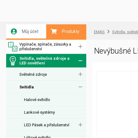
Můj účet
Produkty
EMAS
Svítidla, světe
Vypínače, spínače, zásuvky a
příslušenství
Nevýbušné L
Svítidla, světelné zdroje a
LED osvětlení
Světelné zdroje
Svítidla
Halové svítidlo
Lankové systémy
LED Pásek a příslušenství
Lištové svítidlo