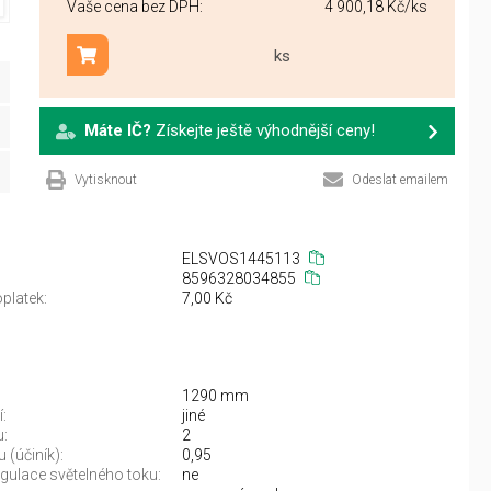
Vaše cena bez DPH:
4 900,18 Kč
/ks
ks
Přidat do košíku
Máte IČ?
Získejte ještě výhodnější ceny!
Vytisknout
Odeslat emailem
ELSVOS1445113
8596328034855
platek:
7,00 Kč
1290 mm
:
jiné
u:
2
 (účiník):
0,95
gulace světelného toku:
ne