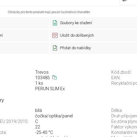
Obrázky pro tento produkt mají pouze ilustrativní charakter.
Soubory ke stažení
ní
Uložit do oblíbených
Přidat do nabídky
Trevos
Kód zboží:
103485
EAN:
1 ks
Recyklační po
PERUN SLIM Ex
ry
bílá
Délka:
čočka/optika/panel
Druh připojení
je EU 2019/2015:
C
Ex-zóna plyn
22
Faktor výkonu
ota:
-25-40 °C
Konstantní re