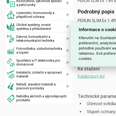
PERUN SLIM Ex 1.4ft 
Rozvodnice, výkonové spínací
a jistící prvky
Podrobný popis
Uzemnění, hromosvody a
přepěťové ochrany
PERUN SLIM Ex 1.4ft
Úložné systémy, nosné
svítidlo průmyslové 
systémy a příslušenství
Informace o cook
nerez. klipy,
Datová, komunikační a
Kliknutím na Souhlasí
telekomunikační technika
preferenční, analytic
PERUN SLIM
pohodlné používání we
Fotovoltaika, vzduchotechnika
a topení
reklamou. Své prefere
nouzové a orientační
cookies.
Spotřební a IT elektronika pro
domácnost
Ke stažení
Instalační, izolační a spojovací
Katalogový list
materiál
Nářadí, stavební materiál a
pracovní pomůcky
Technické parame
Nabídka akčních a výprodejových
produktů
Účinnost svítidl
Stupeň ochrany