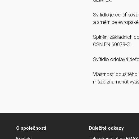
Svítidlo je certifiko
a směrnice evropské
Splnění základních 
ČSN EN 60079-31.
Svítidlo odolává def
Vlastnosti použitého
může znamenat vyšší 
O společnosti
Důležité odkazy
Kontakt
Jak nakupovat na EMAS