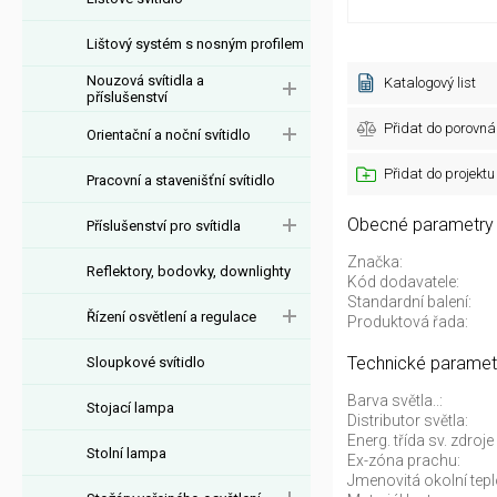
Lištový systém s nosným profilem
Nouzová svítidla a
Katalogový list
příslušenství
Přidat do porovná
Orientační a noční svítidlo
Přidat do projektu
Pracovní a stavenišťní svítidlo
Obecné parametry
Příslušenství pro svítidla
Značka:
Reflektory, bodovky, downlighty
Kód dodavatele:
Standardní balení:
Řízení osvětlení a regulace
Produktová řada:
Technické paramet
Sloupkové svítidlo
Barva světla..:
Stojací lampa
Distributor světla:
Energ. třída sv. zdro
Stolní lampa
Ex-zóna prachu:
Jmenovitá okolní tepl