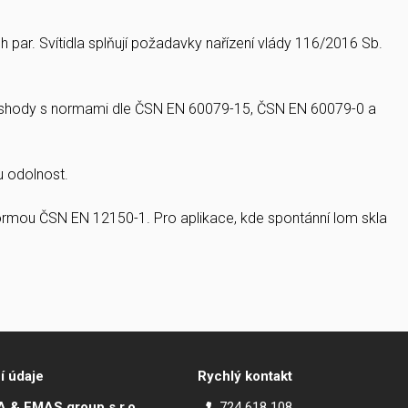
h par. Svítidla splňují požadavky nařízení vlády 116/2016 Sb.
ím shody s normami dle ČSN EN 60079-15, ČSN EN 60079-0 a
u odolnost.
 normou ČSN EN 12150-1. Pro aplikace, kde spontánní lom skla
í údaje
Rychlý kontakt
 & EMAS group s.r.o.
724 618 108