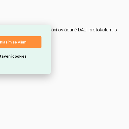
m 840RJ, s regulací stmívání ovládané DALI protokolem, s
hlasím se vším
tavení cookies