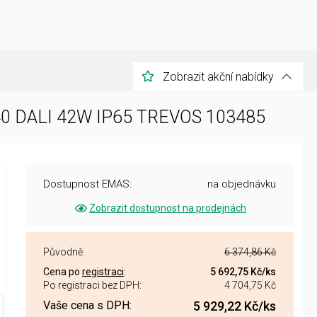
Zobrazit akční nabídky
840 DALI 42W IP65 TREVOS 103485
Dostupnost EMAS:
na objednávku
Zobrazit dostupnost na prodejnách
Původně:
6 374,86 Kč
Cena po
registraci
:
5 692,75 Kč
/ks
Po registraci bez DPH:
4 704,75 Kč
Vaše cena s DPH:
5 929,22 Kč
/ks