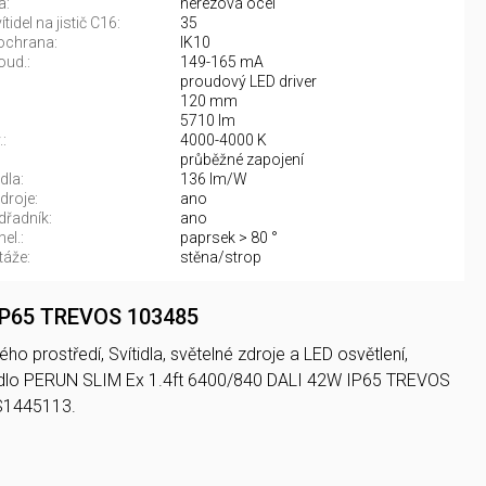
a:
nerezová ocel
tidel na jistič C16:
35
ochrana:
IK10
oud.:
149-165 mA
proudový LED driver
120 mm
5710 lm
:
4000-4000 K
:
průběžné zapojení
dla:
136 lm/W
droje:
ano
řadník:
ano
el.:
paprsek > 80 °
áže:
stěna/strop
 IP65 TREVOS 103485
o prostředí, Svítidla, světelné zdroje a LED osvětlení,
idlo PERUN SLIM Ex 1.4ft 6400/840 DALI 42W IP65 TREVOS
S1445113.