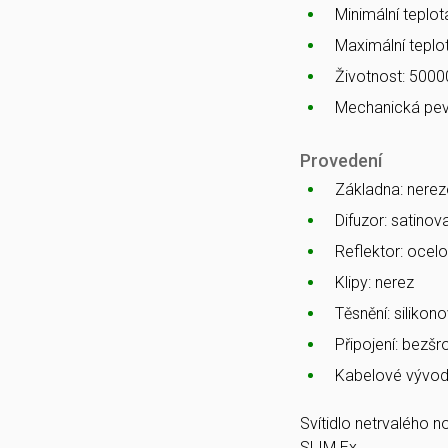
Minimální teplota
Maximální teplot
Životnost: 5000
Mechanická pev
Provedení
Základna: nerez
Difuzor: satino
Reflektor: ocelo
Klipy: nerez
Těsnění: silikono
Připojení: bezš
Kabelové vývod
Svítidlo netrvalého 
SLIM Ex.