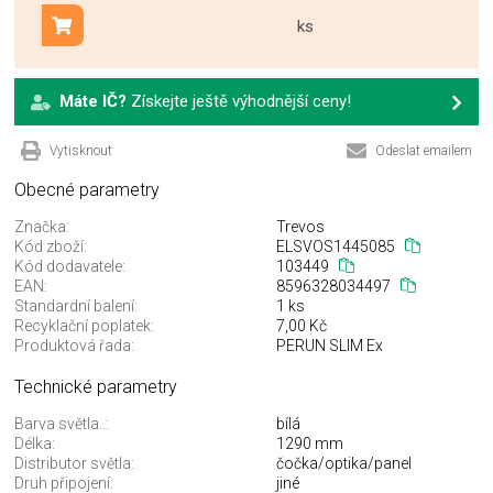
ks
Přidat do košíku
Máte IČ?
Získejte ještě výhodnější ceny!
Vytisknout
Odeslat emailem
Obecné parametry
Značka:
Trevos
Kód zboží:
ELSVOS1445085
Kód dodavatele:
103449
EAN:
8596328034497
Standardní balení:
1 ks
Recyklační poplatek:
7,00 Kč
Produktová řada:
PERUN SLIM Ex
Technické parametry
Barva světla..:
bílá
Délka:
1290 mm
Distributor světla:
čočka/optika/panel
Druh připojení:
jiné