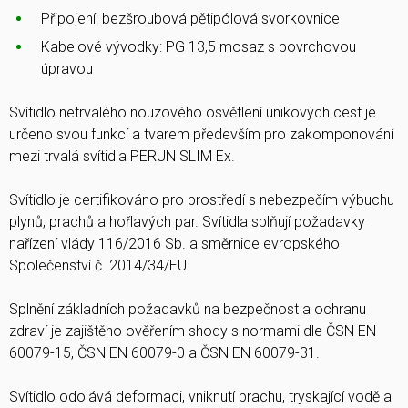
Připojení: bezšroubová pětipólová svorkovnice
Kabelové vývodky: PG 13,5 mosaz s povrchovou
úpravou
Svítidlo netrvalého nouzového osvětlení únikových cest je
určeno svou funkcí a tvarem především pro zakomponování
mezi trvalá svítidla PERUN SLIM Ex.
Svítidlo je certifikováno pro prostředí s nebezpečím výbuchu
plynů, prachů a hořlavých par. Svítidla splňují požadavky
nařízení vlády 116/2016 Sb. a směrnice evropského
Společenství č. 2014/34/EU.
Splnění základních požadavků na bezpečnost a ochranu
zdraví je zajištěno ověřením shody s normami dle ČSN EN
60079-15, ČSN EN 60079-0 a ČSN EN 60079-31.
Svítidlo odolává deformaci, vniknutí prachu, tryskající vodě a