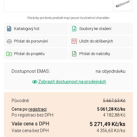
Obrázky pro tento produkt mají pouze ilustrativní charakter.
Katalogový list
Soubory ke stažení
Přidat do porovnání
Uložit do oblíbených
Přidat do projektu
Přidat do nabídky
Dostupnost EMAS:
na objednávku
Zobrazit dostupnost na prodejnách
Původně:
5 667,63 Kč
Cena po
registraci
:
5 061,28 Kč
/ks
Po registraci bez DPH:
4 182,88 Kč
Vaše cena s DPH:
5 271,49 Kč
/ks
Vaše cena bez DPH:
4 356,60 Kč
/ks