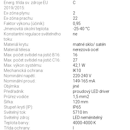
Energ. třída sv. zdroje EU
C
2019/2015:
Ex-zóna plynu:
2
Ex-zóna prachu:
22
Faktor výkonu (účiník):
0,95
Jmenovitá okolní teplota:
-25-40 °C
Konstantní regulace světelného
ne
toku:
Materiál krytu:
matné sklo/ satén
Materiál tělesa:
nerezová ocel
Max. počet svítidel na jistič B16:
16
Max. počet svítidel na jistič C16:
27
Max. výkon systému:
42,1 W
Mechanická ochrana:
IK10
Nominální napětí.:
220-240 V
Nominální proud.:
149-165 mA
Objímka:
jiné
Předřadník:
proudový LED driver
Průřez vodiče:
1,5 mm2
Šířka:
120 mm
Stupeň krytí (IP):
IP65
Světelný tok:
5710 lm
Světelný zdroj:
LED neměnitelný
Teplota barvy.:
4000-4000 K
Třída ochrany:
I