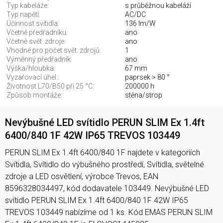
Typ kabeláže:
s průběžnou kabeláží
Typ napětí:
AC/DC
Účinnost svítidla:
136 lm/W
Včetně předřadníku:
ano
Včetně svět. zdroje:
ano
Vhodné pro počet svět. zdrojů:
1
Výměnný předřadník:
ano
Výška/hloubka:
67 mm
Vyzařovací úhel.:
paprsek > 80 °
Životnost L70/B50 při 25 °C:
200000 h
Způsob montáže:
stěna/strop
Nevýbušné LED svítidlo PERUN SLIM Ex 1.4ft
6400/840 1F 42W IP65 TREVOS 103449
PERUN SLIM Ex 1.4ft 6400/840 1F najdete v kategoriích
Svítidla, Svítidlo do výbušného prostředí, Svítidla, světelné
zdroje a LED osvětlení, výrobce Trevos, EAN
8596328034497, kód dodavatele 103449. Nevýbušné LED
svítidlo PERUN SLIM Ex 1.4ft 6400/840 1F 42W IP65
TREVOS 103449 nabízíme od 1 ks. Kód EMAS PERUN SLIM