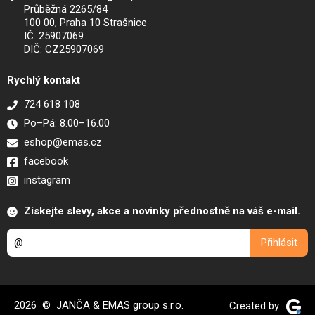
Průběžná 2265/84
100 00, Praha 10 Strašnice
IČ: 25907069
DIČ: CZ25907069
Rychlý kontakt
724 618 108
Po–Pá: 8.00–16.00
eshop@emas.cz
facebook
instagram
Získejte slevy, akce a novinky přednostně na váš e-mail.
2026 © JANČA & EMAS group s.r.o.
Created by