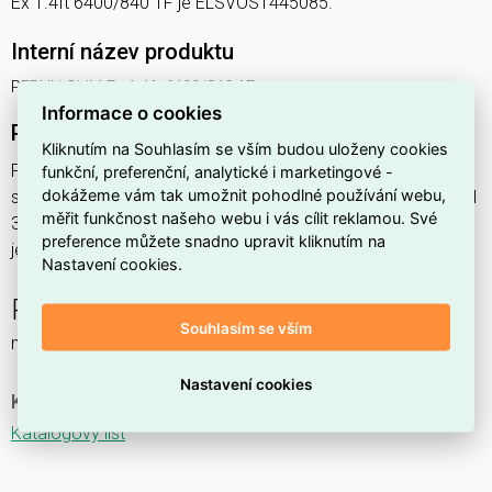
Ex 1.4ft 6400/840 1F je ELSVOS1445085.
Interní název produktu
PERUN SLIM Ex 1.4ft 6400/840 1F
Informace o cookies
Podrobný popis produktu
Kliknutím na Souhlasím se vším budou uloženy cookies
PERUN SLIM Ex 1.4ft 6400/840 1F 42,1W IP65
funkční, preferenční, analytické i marketingové -
dokážeme vám tak umožnit pohodlné používání webu,
svítidlo průmyslové do prostředí s nebezpečím výbuchu Ex II
měřit funkčnost našeho webu i vás cílit reklamou. Své
3GD, 1x6400lm, spektrum 840RJ, s nerez. klipy,
preference můžete snadno upravit kliknutím na
jednofáz.průběž.montáž,
Nastavení cookies.
PERUN SLIM Ex NM
Souhlasím se vším
nouzové a orientační
Nastavení cookies
Ke stažení
Katalogový list