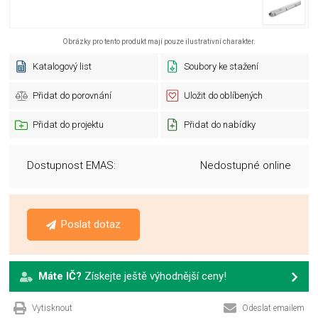
Obrázky pro tento produkt mají pouze ilustrativní charakter.
Katalogový list
Soubory ke stažení
Přidat do porovnání
Uložit do oblíbených
Přidat do projektu
Přidat do nabídky
Dostupnost EMAS:
Nedostupné online
Poslat dotaz
Máte IČ?
Získejte ještě výhodnější ceny!
Vytisknout
Odeslat emailem