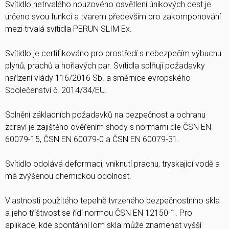
Svítidlo netrvalého nouzového osvětlení únikových cest je
určeno svou funkcí a tvarem především pro zakomponování
mezi trvalá svítidla PERUN SLIM Ex.
Svítidlo je certifikováno pro prostředí s nebezpečím výbuchu
plynů, prachů a hořlavých par. Svítidla splňují požadavky
nařízení vlády 116/2016 Sb. a směrnice evropského
Společenství č. 2014/34/EU.
Splnění základních požadavků na bezpečnost a ochranu
zdraví je zajištěno ověřením shody s normami dle ČSN EN
60079-15, ČSN EN 60079-0 a ČSN EN 60079-31.
Svítidlo odolává deformaci, vniknutí prachu, tryskající vodě a
má zvýšenou chemickou odolnost.
Vlastnosti použitého tepelně tvrzeného bezpečnostního skla
a jeho tříštivost se řídí normou ČSN EN 12150-1. Pro
aplikace, kde spontánní lom skla může znamenat vyšší