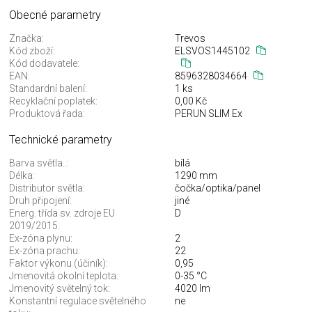
Obecné parametry
Značka:
Trevos
Kód zboží:
ELSVOS1445102
Kód dodavatele:
EAN:
8596328034664
Standardní balení:
1 ks
Recyklační poplatek:
0,00 Kč
Produktová řada:
PERUN SLIM Ex
Technické parametry
Barva světla..:
bílá
Délka:
1290 mm
Distributor světla:
čočka/optika/panel
Druh připojení:
jiné
Energ. třída sv. zdroje EU
D
2019/2015:
Ex-zóna plynu:
2
Ex-zóna prachu:
22
Faktor výkonu (účiník):
0,95
Jmenovitá okolní teplota:
0-35 °C
Jmenovitý světelný tok:
4020 lm
Konstantní regulace světelného
ne