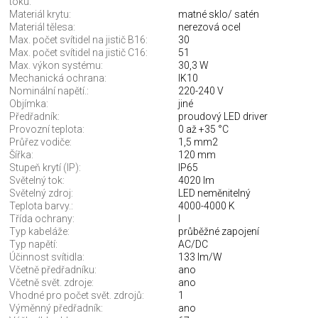
toku:
Materiál krytu:
matné sklo/ satén
Materiál tělesa:
nerezová ocel
Max. počet svítidel na jistič B16:
30
Max. počet svítidel na jistič C16:
51
Max. výkon systému:
30,3 W
Mechanická ochrana:
IK10
Nominální napětí.:
220-240 V
Objímka:
jiné
Předřadník:
proudový LED driver
Provozní teplota:
0 až +35 °C
Průřez vodiče:
1,5 mm2
Šířka:
120 mm
Stupeň krytí (IP):
IP65
Světelný tok:
4020 lm
Světelný zdroj:
LED neměnitelný
Teplota barvy.:
4000-4000 K
Třída ochrany:
I
Typ kabeláže:
průběžné zapojení
Typ napětí:
AC/DC
Účinnost svítidla:
133 lm/W
Včetně předřadníku:
ano
Včetně svět. zdroje:
ano
Vhodné pro počet svět. zdrojů:
1
Výměnný předřadník:
ano