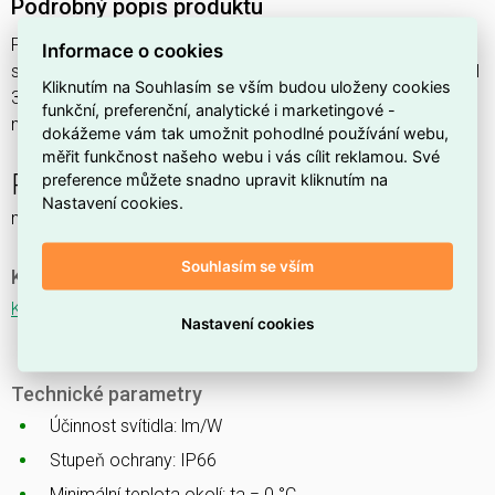
Podrobný popis produktu
PERUN SLIM Ex 1.4ft 4400/840 M3h 30,3W IP65
Informace o cookies
svítidlo průmyslové do prostředí s nebezpečím výbuchu Ex II
Kliknutím na Souhlasím se vším budou uloženy cookies
3GD, 1x4400lm, spektrum 840RJ, s nerez. klipy, nouzový
funkční, preferenční, analytické i marketingové -
modul 3 hod.
dokážeme vám tak umožnit pohodlné používání webu,
měřit funkčnost našeho webu i vás cílit reklamou. Své
PERUN SLIM Ex NM
preference můžete snadno upravit kliknutím na
Nastavení cookies.
nouzové a orientační
Souhlasím se vším
Ke stažení
Katalogový list
Nastavení cookies
Technické parametry
Účinnost svítidla: lm/W
Stupeň ochrany: IP66
Minimální teplota okolí: ta = 0 °C