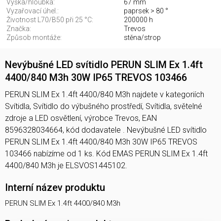
Výška/hloubka:
67 mm
Vyzařovací úhel.:
paprsek > 80 °
Životnost L70/B50 při 25 °C:
200000 h
Značka:
Trevos
Způsob montáže:
stěna/strop
Nevýbušné LED svítidlo PERUN SLIM Ex 1.4ft
4400/840 M3h 30W IP65 TREVOS 103466
PERUN SLIM Ex 1.4ft 4400/840 M3h najdete v kategoriích
Svítidla, Svítidlo do výbušného prostředí, Svítidla, světelné
zdroje a LED osvětlení, výrobce Trevos, EAN
8596328034664, kód dodavatele . Nevýbušné LED svítidlo
PERUN SLIM Ex 1.4ft 4400/840 M3h 30W IP65 TREVOS
103466 nabízíme od 1 ks. Kód EMAS PERUN SLIM Ex 1.4ft
4400/840 M3h je ELSVOS1445102.
Interní název produktu
PERUN SLIM Ex 1.4ft 4400/840 M3h