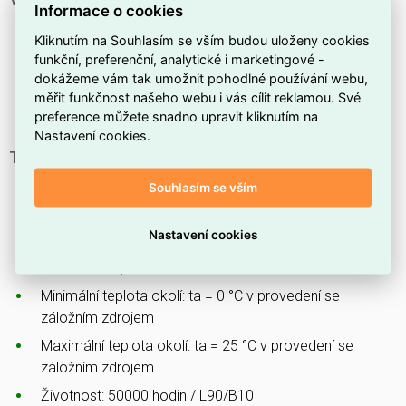
Informace o cookies
Standardní provedení CRI > 80: 4000 K
Kliknutím na Souhlasím se vším budou uloženy cookies
Možnost dodání EM kitu M1h s autotestem baterie
funkční, preferenční, analytické i marketingové -
dokážeme vám tak umožnit pohodlné používání webu,
Možnost dodání difuzoru s ochrannou fólií (SF)
měřit funkčnost našeho webu i vás cílit reklamou. Své
Součástí balení jsou nerez háčky a nerez spony
preference můžete snadno upravit kliknutím na
Nastavení cookies.
Technické parametry
Účinnost svítidla: 140 lm/W
Souhlasím se vším
Stupeň ochrany: IP65
Nastavení cookies
Minimální teplota okolí: ta = -25 °C
Maximální teplota okolí: ta = 35 °C
Minimální teplota okolí: ta = 0 °C v provedení se
záložním zdrojem
Maximální teplota okolí: ta = 25 °C v provedení se
záložním zdrojem
Životnost: 50000 hodin / L90/B10