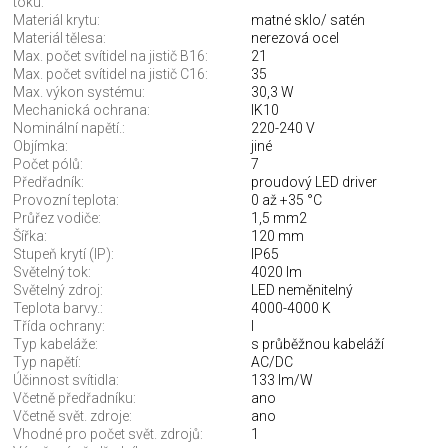
toku:
Materiál krytu:
matné sklo/ satén
Materiál tělesa:
nerezová ocel
Max. počet svítidel na jistič B16:
21
Max. počet svítidel na jistič C16:
35
Max. výkon systému:
30,3 W
Mechanická ochrana:
IK10
Nominální napětí.:
220-240 V
Objímka:
jiné
Počet pólů:
7
Předřadník:
proudový LED driver
Provozní teplota:
0 až +35 °C
Průřez vodiče:
1,5 mm2
Šířka:
120 mm
Stupeň krytí (IP):
IP65
Světelný tok:
4020 lm
Světelný zdroj:
LED neměnitelný
Teplota barvy.:
4000-4000 K
Třída ochrany:
I
Typ kabeláže:
s průběžnou kabeláží
Typ napětí:
AC/DC
Účinnost svítidla:
133 lm/W
Včetně předřadníku:
ano
Včetně svět. zdroje:
ano
Vhodné pro počet svět. zdrojů:
1