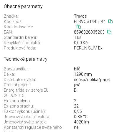
Obecné parametry
Značka:
Trevos
Kód zboží:
ELSVOS1445144
Kód dodavatele:
EAN:
8596328035203
Standardní balení:
1 ks
Recyklační poplatek:
0,00 Kč
Produktová řada:
PERUN SLIM Ex
Technické parametry
Barva světla..:
bílá
Délka:
1290 mm
Distributor světla:
čočka/optika/panel
Druh připojení:
jiné
Energ. třída sv. zdroje EU
D
2019/2015:
Ex-zóna plynu:
2
Ex-zóna prachu:
22
Faktor výkonu (účiník):
0,95
Jmenovitá okolní teplota:
0-35 °C
Jmenovitý světelný tok:
4020 lm
Konstantní regulace světelného
ne