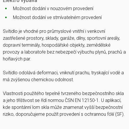
Elektro výbava
Možnost dodání v nouzovém provedení
Možnost dodání ve stmívatelném provedení
Svítidlo je vhodné pro průmyslové vnitřní i venkovní
zastřešené prostory, sklady, garáže, dílny, sportovní areály,
dopravní terminály, hospodářské objekty, zemědělské
provozy a laboratoře bez nebezpečí výbuchu plynů, prachů a
hořlavých par.
Svítidlo odolává deformaci, vniknutí prachu, tryskající vodě a
má zvýšenou chemickou odolnost.
Vlastnosti použitého tepelně tvrzeného bezpečnostního skla
a jeho tříštivost se řídí normou ČSN EN 12150-1. U aplikací,
kde spontánní lom skla může znamenat vyšší bezpečnostní
riziko, doporučujeme použít provedení s ochrannou fólií (SF).