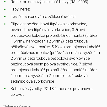
Reflektor: ocelový plech bílé barvy (RAL 9003)
Klipy: nerez
Těsnění: silikonové, na základně svítidla
Připojení: bezšroubová třípólová svorkovnice,
bezšroubová třípólová svorkovnice, 3-žilová
propojovací kabeláž pro průběžnou montáž (průřez
1,5mm2, na vyžádání i 2,5mm2), bezšroubová
pětipólová svorkovnice, 5-žilová propojovací kabeláž
pro průběžnou montáž (průřez 1,5mm2, na vyžádání i
2,5mm2), bezšroubová pětipólová svorkovnice,
bezšroubová sedmipólová svorkovnice, 7-žilová
propojovací kabeláž pro průběžnou montáž (průřez
1,5mm2, na vyžádání i 2,5mm2), bezšroubová
sedmipólová svorkovnice
Kabelové vývodky: PG 13,5 mosaz s povrchovou
úpravou