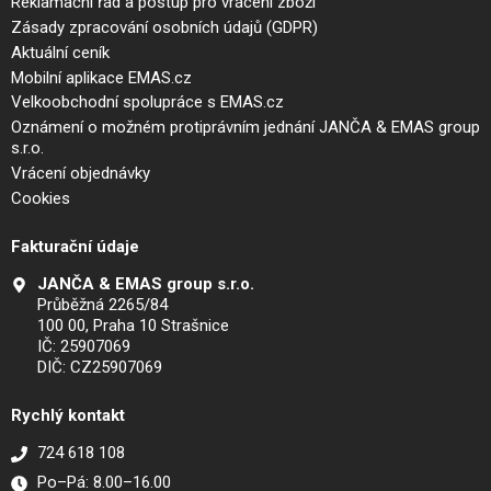
Reklamační řád a postup pro vrácení zboží
Zásady zpracování osobních údajů (GDPR)
Aktuální ceník
Mobilní aplikace EMAS.cz
Velkoobchodní spolupráce s EMAS.cz
Oznámení o možném protiprávním jednání JANČA & EMAS group
s.r.o.
Vrácení objednávky
Cookies
Fakturační údaje
JANČA & EMAS group s.r.o.
Průběžná 2265/84
100 00, Praha 10 Strašnice
IČ: 25907069
DIČ: CZ25907069
Rychlý kontakt
724 618 108
Po–Pá: 8.00–16.00