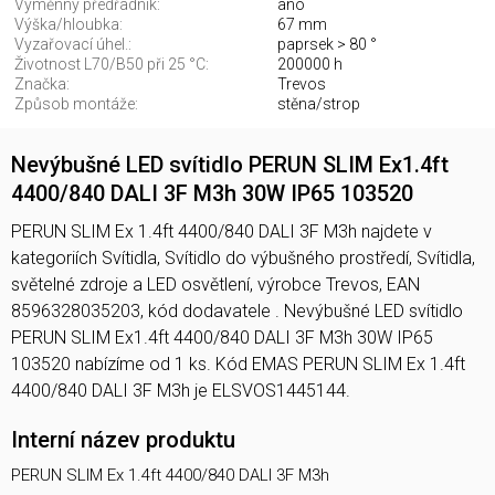
Výměnný předřadník:
ano
Výška/hloubka:
67 mm
Vyzařovací úhel.:
paprsek > 80 °
Životnost L70/B50 při 25 °C:
200000 h
Značka:
Trevos
Způsob montáže:
stěna/strop
Nevýbušné LED svítidlo PERUN SLIM Ex1.4ft
4400/840 DALI 3F M3h 30W IP65 103520
PERUN SLIM Ex 1.4ft 4400/840 DALI 3F M3h najdete v
kategoriích Svítidla, Svítidlo do výbušného prostředí, Svítidla,
světelné zdroje a LED osvětlení, výrobce Trevos, EAN
8596328035203, kód dodavatele . Nevýbušné LED svítidlo
PERUN SLIM Ex1.4ft 4400/840 DALI 3F M3h 30W IP65
103520 nabízíme od 1 ks. Kód EMAS PERUN SLIM Ex 1.4ft
4400/840 DALI 3F M3h je ELSVOS1445144.
Interní název produktu
PERUN SLIM Ex 1.4ft 4400/840 DALI 3F M3h