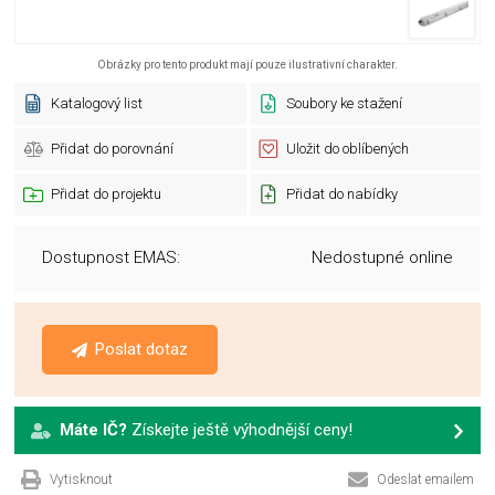
Obrázky pro tento produkt mají pouze ilustrativní charakter.
Katalogový list
Soubory ke stažení
Přidat do porovnání
Uložit do oblíbených
Přidat do projektu
Přidat do nabídky
Dostupnost EMAS:
Nedostupné online
Poslat dotaz
Máte IČ?
Získejte ještě výhodnější ceny!
Vytisknout
Odeslat emailem