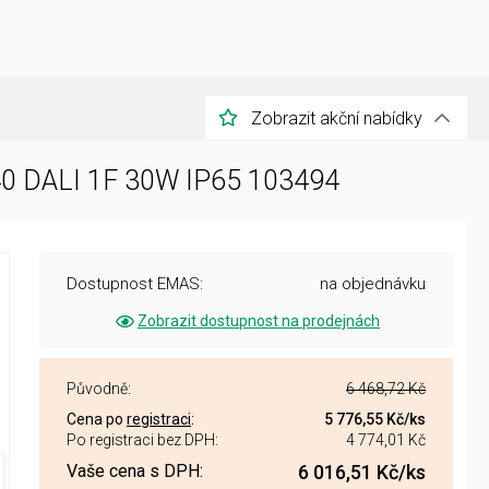
Zobrazit akční nabídky
40 DALI 1F 30W IP65 103494
Dostupnost EMAS:
na objednávku
Zobrazit dostupnost na prodejnách
Původně:
6 468,72 Kč
Cena po
registraci
:
5 776,55 Kč
/ks
Po registraci bez DPH:
4 774,01 Kč
Vaše cena s DPH:
6 016,51 Kč
/ks