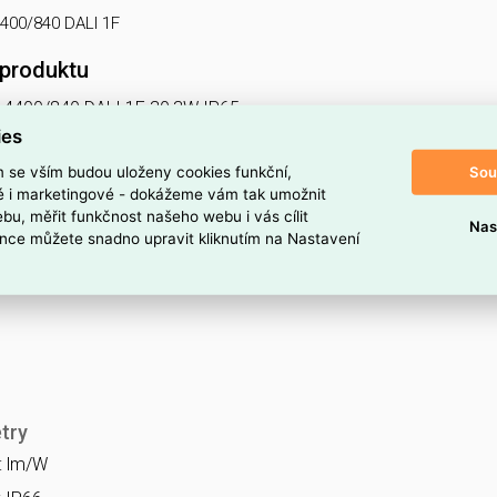
4400/840 DALI 1F
 produktu
 4400/840 DALI 1F 30,3W IP65
do prostředí s nebezpečím výbuchu Ex II 3GD, 1x4400lm, spektru
ies
z.průběž.montáž,
Sou
m se vším budou uloženy cookies funkční,
ké i marketingové - dokážeme vám tak umožnit
 Ex NM
bu, měřit funkčnost našeho webu i vás cílit
Nas
nce můžete snadno upravit kliknutím na Nastavení
try
a: lm/W