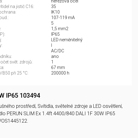
a:
nerezová ocel
tidel na jistič C16:
35
ochrana:
IK10
oud.:
107-119 mA
5
:
1,5 mm2
IP):
IP65
:
LED neměnitelný
y:
I
AC/DC
adníku:
ano
čet svět. zdrojů:
1
a:
67 mm
/B50 při 25 °C:
200000 h
0W IP65 103494
ného prostředí, Svítidla, světelné zdroje a LED osvětlení,
dlo PERUN SLIM Ex 1.4ft 4400/840 DALI 1F 30W IP65
SVOS1445122.