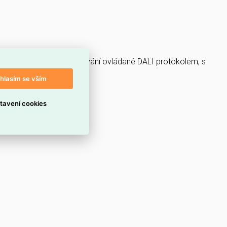
m 840RJ, s regulací stmívání ovládané DALI protokolem, s
hlasím se vším
tavení cookies