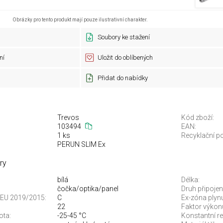
Obrázky pro tento produkt mají pouze ilustrativní charakter.
Soubory ke stažení
ní
Uložit do oblíbených
Přidat do nabídky
Trevos
Kód zboží:
103494
EAN:
1 ks
Recyklační po
PERUN SLIM Ex
ry
bílá
Délka:
čočka/optika/panel
Druh připojení
je EU 2019/2015:
C
Ex-zóna plyn
22
Faktor výkonu
ota:
-25-45 °C
Konstantní re