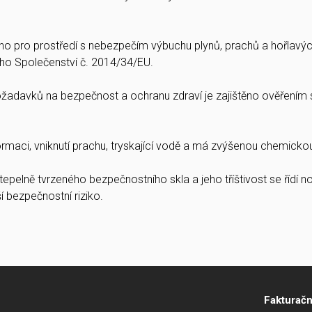
váno pro prostředí s nebezpečím výbuchu plynů, prachů a hořlavýc
ho Společenství č. 2014/34/EU.
požadavků na bezpečnost a ochranu zdraví je zajištěno ověřen
ormaci, vniknutí prachu, tryskající vodě a má zvýšenou chemicko
 tepelně tvrzeného bezpečnostního skla a jeho tříštivost se řídí
bezpečnostní riziko.
Fakturačn