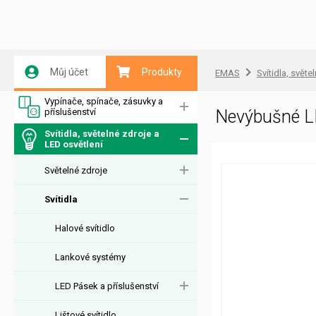
Můj účet
Produkty
EMAS
Svítidla, světe
Vypínače, spínače, zásuvky a
příslušenství
Nevýbušné L
Svítidla, světelné zdroje a
LED osvětlení
Světelné zdroje
Svítidla
Halové svítidlo
Lankové systémy
LED Pásek a příslušenství
Lištové svítidlo