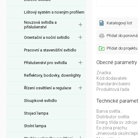
Lištový systém s nosným profilem
Nouzová svítidla a
Katalogový list
příslušenství
Přidat do porovná
Orientační a noční svítidlo
Přidat do projektu
Pracovní a stavenišťní svítidlo
Obecné parametry
Příslušenství pro svítidla
Značka:
Reflektory, bodovky, downlighty
Kód dodavatele:
Standardní balení:
Řízení osvětlení a regulace
Produktová řada:
Technické paramet
Sloupkové svítidlo
Barva světla..:
Stojací lampa
Distributor světla:
Energ. třída sv. zdro
Stolní lampa
Ex-zóna prachu:
Jmenovitá okolní tepl