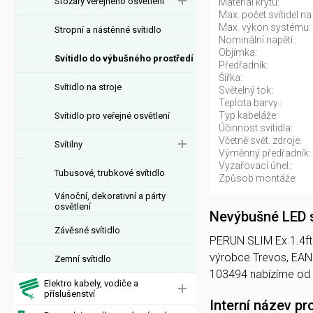
Stožáry veřejného osvětlení
Materiál krytu:
Max. počet svítidel na 
Max. výkon systému:
Stropní a nástěnné svítidlo
Nominální napětí.:
Objímka:
Svítidlo do výbušného prostředí
Předřadník:
Šířka:
Svítidlo na stroje
Světelný tok:
Teplota barvy.:
Typ kabeláže:
Svítidlo pro veřejné osvětlení
Účinnost svítidla:
Včetně svět. zdroje:
Svítilny
Výměnný předřadník:
Vyzařovací úhel.:
Tubusové, trubkové svítidlo
Způsob montáže:
Vánoční, dekorativní a párty
osvětlení
Nevýbušné LED s
Závěsné svítidlo
PERUN SLIM Ex 1.4ft 4
výrobce Trevos, EAN
Zemní svítidlo
103494 nabízíme od
Elektro kabely, vodiče a
příslušenství
Interní název pr