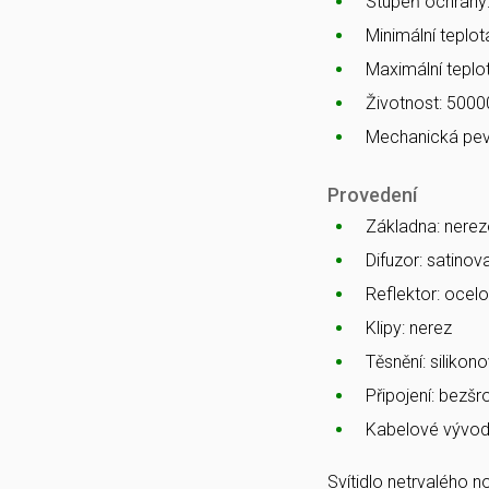
Stupeň ochrany
Minimální teplota
Maximální teplot
Životnost: 5000
Mechanická pev
Provedení
Základna: nerez
Difuzor: satino
Reflektor: ocelo
Klipy: nerez
Těsnění: silikono
Připojení: bezš
Kabelové vývod
Svítidlo netrvalého 