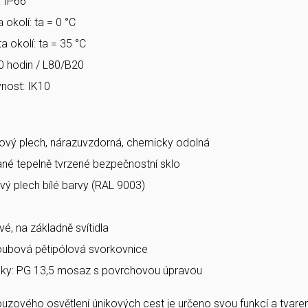
: IP66
 okolí: ta = 0 °C
a okolí: ta = 35 °C
0 hodin / L80/B20
nost: IK10
ový plech, nárazuvzdorná, chemicky odolná
vané tepelně tvrzené bezpečnostní sklo
vý plech bílé barvy (RAL 9003)
vé, na základně svítidla
roubová pětipólová svorkovnice
ky: PG 13,5 mosaz s povrchovou úpravou
nouzového osvětlení únikových cest je určeno svou funkcí a tva