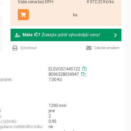
Vaše cena bez DPH:
4 972,32 Kč
/ks
ks
Přidat do košíku
Máte IČ?
Získejte ještě výhodnější ceny!
Vytisknout
Odeslat emailem
ELSVOS1445122
8596328034947
platek:
7,00 Kč
1290 mm
:
jiné
u:
2
 (účiník):
0,95
gulace světelného toku:
ne