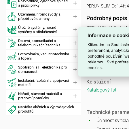
Rozvodnice, výkonové spínací
a jistící prvky
PERUN SLIM Ex 1.4ft 
Uzemnění, hromosvody a
Podrobný popis
přepěťové ochrany
Úložné systémy, nosné
PERUN SLIM Ex 1.4ft
systémy a příslušenství
svítidlo průmyslové 
Informace o cook
Datová, komunikační a
nerez. klipy, jednofá
Kliknutím na Souhlasí
telekomunikační technika
preferenční, analytic
Fotovoltaika, vzduchotechnika
PERUN SLIM
pohodlné používání we
a topení
reklamou. Své prefere
nouzové a orientační
Spotřební a IT elektronika pro
cookies.
domácnost
Instalační, izolační a spojovací
Ke stažení
materiál
Katalogový list
Nářadí, stavební materiál a
pracovní pomůcky
Nabídka akčních a výprodejových
produktů
Technické parame
Účinnost svítidl