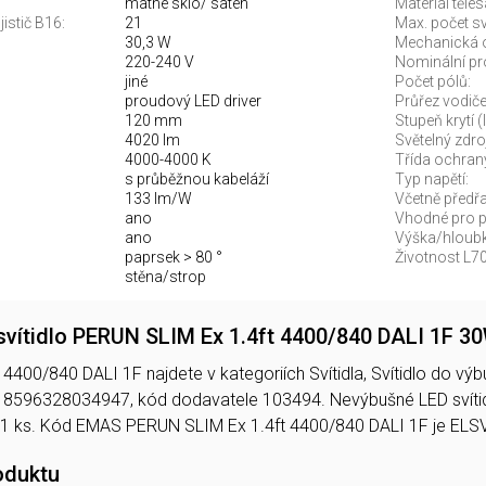
matné sklo/ satén
Materiál těles
jistič B16:
21
Max. počet sví
30,3 W
Mechanická 
220-240 V
Nominální pr
jiné
Počet pólů:
proudový LED driver
Průřez vodiče
120 mm
Stupeň krytí (
4020 lm
Světelný zdroj
4000-4000 K
Třída ochran
s průběžnou kabeláží
Typ napětí:
133 lm/W
Včetně předř
ano
Vhodné pro po
ano
Výška/hloubk
paprsek > 80 °
Životnost L70
stěna/strop
vítidlo PERUN SLIM Ex 1.4ft 4400/840 DALI 1F 3
400/840 DALI 1F najdete v kategoriích Svítidla, Svítidlo do výbuš
 8596328034947, kód dodavatele 103494. Nevýbušné LED svíti
 1 ks. Kód EMAS PERUN SLIM Ex 1.4ft 4400/840 DALI 1F je EL
oduktu