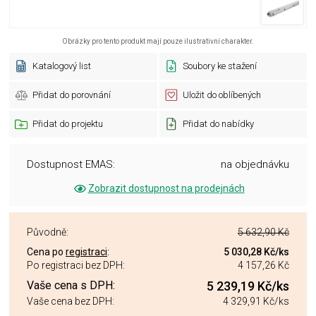
Obrázky pro tento produkt mají pouze ilustrativní charakter.
Katalogový list
Soubory ke stažení
Přidat do porovnání
Uložit do oblíbených
Přidat do projektu
Přidat do nabídky
Dostupnost EMAS:
na objednávku
Zobrazit dostupnost na prodejnách
Původně:
5 632,90 Kč
Cena po
registraci
:
5 030,28 Kč
/ks
Po registraci bez DPH:
4 157,26 Kč
Vaše cena s DPH:
5 239,19 Kč
/ks
Vaše cena bez DPH:
4 329,91 Kč
/ks