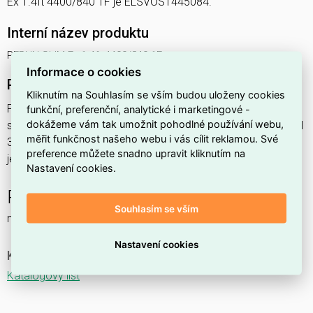
Ex 1.4ft 4400/840 1F je ELSVOS1445084.
Interní název produktu
PERUN SLIM Ex 1.4ft 4400/840 1F
Informace o cookies
Podrobný popis produktu
Kliknutím na Souhlasím se vším budou uloženy cookies
PERUN SLIM Ex 1.4ft 4400/840 1F 30,3W IP65
funkční, preferenční, analytické i marketingové -
dokážeme vám tak umožnit pohodlné používání webu,
svítidlo průmyslové do prostředí s nebezpečím výbuchu Ex II
měřit funkčnost našeho webu i vás cílit reklamou. Své
3GD, 1x4400lm, spektrum 840RJ, s nerez. klipy,
preference můžete snadno upravit kliknutím na
jednofáz.průběž.montáž,
Nastavení cookies.
PERUN SLIM Ex NM
Souhlasím se vším
nouzové a orientační
Nastavení cookies
Ke stažení
Katalogový list