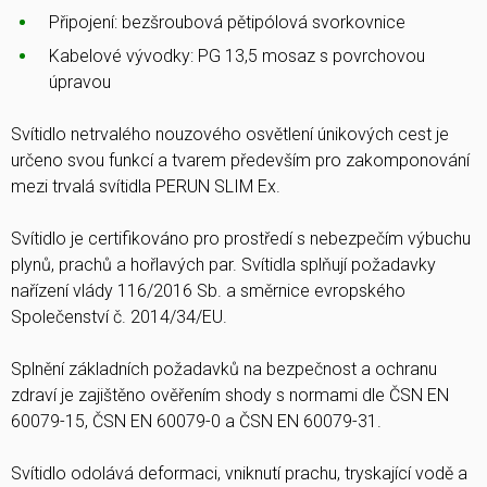
Připojení: bezšroubová pětipólová svorkovnice
Kabelové vývodky: PG 13,5 mosaz s povrchovou
úpravou
Svítidlo netrvalého nouzového osvětlení únikových cest je
určeno svou funkcí a tvarem především pro zakomponování
mezi trvalá svítidla PERUN SLIM Ex.
Svítidlo je certifikováno pro prostředí s nebezpečím výbuchu
plynů, prachů a hořlavých par. Svítidla splňují požadavky
nařízení vlády 116/2016 Sb. a směrnice evropského
Společenství č. 2014/34/EU.
Splnění základních požadavků na bezpečnost a ochranu
zdraví je zajištěno ověřením shody s normami dle ČSN EN
60079-15, ČSN EN 60079-0 a ČSN EN 60079-31.
Svítidlo odolává deformaci, vniknutí prachu, tryskající vodě a