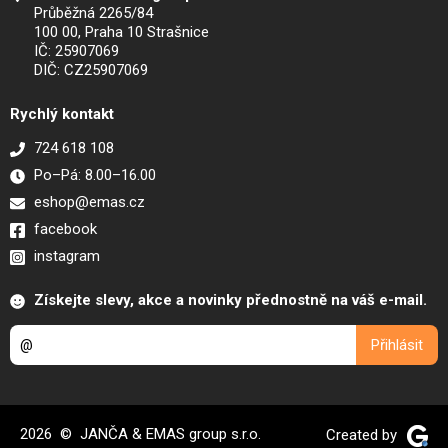
Průběžná 2265/84
100 00, Praha 10 Strašnice
IČ: 25907069
DIČ: CZ25907069
Rychlý kontakt
724 618 108
Po–Pá: 8.00–16.00
eshop@emas.cz
facebook
instagram
Získejte slevy, akce a novinky přednostně na váš e-mail.
2026 © JANČA & EMAS group s.r.o.
Created by