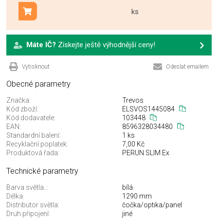
ks
Přidat do košíku
Máte IČ?
Získejte ještě výhodnější ceny!
Vytisknout
Odeslat emailem
Obecné parametry
Značka:
Trevos
Kód zboží:
ELSVOS1445084
Kód dodavatele:
103448
EAN:
8596328034480
Standardní balení:
1 ks
Recyklační poplatek:
7,00 Kč
Produktová řada:
PERUN SLIM Ex
Technické parametry
Barva světla..:
bílá
Délka:
1290 mm
Distributor světla:
čočka/optika/panel
Druh připojení:
jiné