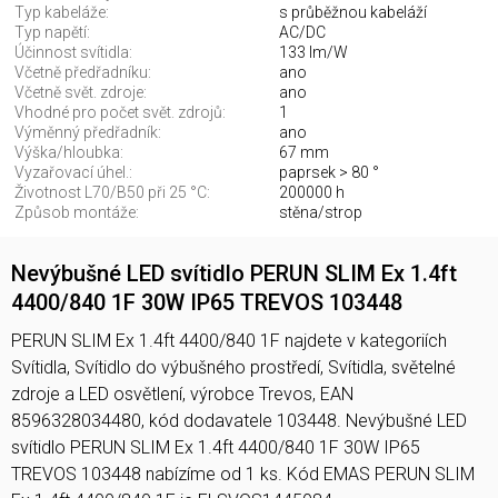
Typ kabeláže:
s průběžnou kabeláží
Typ napětí:
AC/DC
Účinnost svítidla:
133 lm/W
Včetně předřadníku:
ano
Včetně svět. zdroje:
ano
Vhodné pro počet svět. zdrojů:
1
Výměnný předřadník:
ano
Výška/hloubka:
67 mm
Vyzařovací úhel.:
paprsek > 80 °
Životnost L70/B50 při 25 °C:
200000 h
Způsob montáže:
stěna/strop
Nevýbušné LED svítidlo PERUN SLIM Ex 1.4ft
4400/840 1F 30W IP65 TREVOS 103448
PERUN SLIM Ex 1.4ft 4400/840 1F najdete v kategoriích
Svítidla, Svítidlo do výbušného prostředí, Svítidla, světelné
zdroje a LED osvětlení, výrobce Trevos, EAN
8596328034480, kód dodavatele 103448. Nevýbušné LED
svítidlo PERUN SLIM Ex 1.4ft 4400/840 1F 30W IP65
TREVOS 103448 nabízíme od 1 ks. Kód EMAS PERUN SLIM