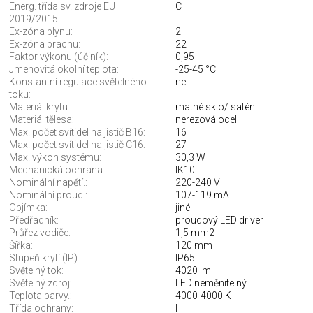
Energ. třída sv. zdroje EU
C
2019/2015:
Ex-zóna plynu:
2
Ex-zóna prachu:
22
Faktor výkonu (účiník):
0,95
Jmenovitá okolní teplota:
-25-45 °C
Konstantní regulace světelného
ne
toku:
Materiál krytu:
matné sklo/ satén
Materiál tělesa:
nerezová ocel
Max. počet svítidel na jistič B16:
16
Max. počet svítidel na jistič C16:
27
Max. výkon systému:
30,3 W
Mechanická ochrana:
IK10
Nominální napětí.:
220-240 V
Nominální proud.:
107-119 mA
Objímka:
jiné
Předřadník:
proudový LED driver
Průřez vodiče:
1,5 mm2
Šířka:
120 mm
Stupeň krytí (IP):
IP65
Světelný tok:
4020 lm
Světelný zdroj:
LED neměnitelný
Teplota barvy.:
4000-4000 K
Třída ochrany:
I