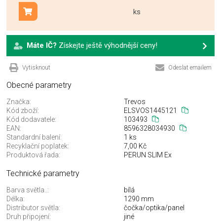
ks
Přidat do košíku
Máte IČ?
Získejte ještě výhodnější ceny!
Vytisknout
Odeslat emailem
Obecné parametry
Značka:
Trevos
Kód zboží:
ELSVOS1445121
Kód dodavatele:
103493
EAN:
8596328034930
Standardní balení:
1 ks
Recyklační poplatek:
7,00 Kč
Produktová řada:
PERUN SLIM Ex
Technické parametry
Barva světla..:
bílá
Délka:
1290 mm
Distributor světla:
čočka/optika/panel
Druh připojení:
jiné