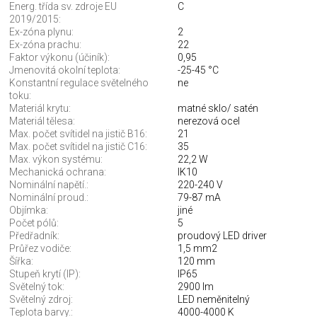
Energ. třída sv. zdroje EU
C
2019/2015:
Ex-zóna plynu:
2
Ex-zóna prachu:
22
Faktor výkonu (účiník):
0,95
Jmenovitá okolní teplota:
-25-45 °C
Konstantní regulace světelného
ne
toku:
Materiál krytu:
matné sklo/ satén
Materiál tělesa:
nerezová ocel
Max. počet svítidel na jistič B16:
21
Max. počet svítidel na jistič C16:
35
Max. výkon systému:
22,2 W
Mechanická ochrana:
IK10
Nominální napětí.:
220-240 V
Nominální proud.:
79-87 mA
Objímka:
jiné
Počet pólů:
5
Předřadník:
proudový LED driver
Průřez vodiče:
1,5 mm2
Šířka:
120 mm
Stupeň krytí (IP):
IP65
Světelný tok:
2900 lm
Světelný zdroj:
LED neměnitelný
Teplota barvy.:
4000-4000 K