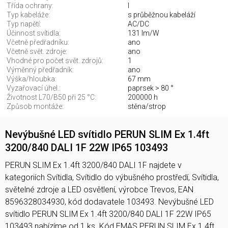
Třída ochrany:
I
Typ kabeláže:
s průběžnou kabeláží
Typ napětí:
AC/DC
Účinnost svítidla:
131 lm/W
Včetně předřadníku:
ano
Včetně svět. zdroje:
ano
Vhodné pro počet svět. zdrojů:
1
Výměnný předřadník:
ano
Výška/hloubka:
67 mm
Vyzařovací úhel.:
paprsek > 80 °
Životnost L70/B50 při 25 °C:
200000 h
Způsob montáže:
stěna/strop
Nevýbušné LED svítidlo PERUN SLIM Ex 1.4ft
3200/840 DALI 1F 22W IP65 103493
PERUN SLIM Ex 1.4ft 3200/840 DALI 1F najdete v
kategoriích Svítidla, Svítidlo do výbušného prostředí, Svítidla,
světelné zdroje a LED osvětlení, výrobce Trevos, EAN
8596328034930, kód dodavatele 103493. Nevýbušné LED
svítidlo PERUN SLIM Ex 1.4ft 3200/840 DALI 1F 22W IP65
103493 nabízíme od 1 ks. Kód EMAS PERUN SLIM Ex 1.4ft