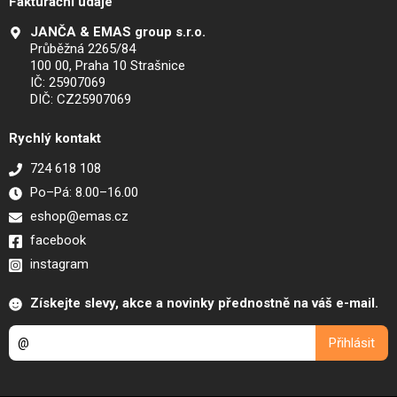
Fakturační údaje
JANČA & EMAS group s.r.o.
Průběžná 2265/84
100 00, Praha 10 Strašnice
IČ: 25907069
DIČ: CZ25907069
Rychlý kontakt
724 618 108
Po–Pá: 8.00–16.00
eshop@emas.cz
facebook
instagram
Získejte slevy, akce a novinky přednostně na váš e-mail.