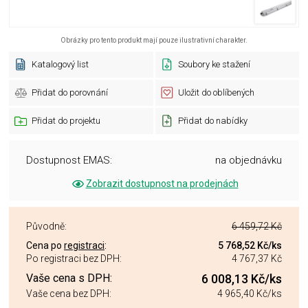
Obrázky pro tento produkt mají pouze ilustrativní charakter.
Katalogový list
Soubory ke stažení
Přidat do porovnání
Uložit do oblíbených
Přidat do projektu
Přidat do nabídky
Dostupnost EMAS:
na objednávku
Zobrazit dostupnost na prodejnách
Původně:
6 459,72 Kč
Cena po
registraci
:
5 768,52 Kč
/ks
Po registraci bez DPH:
4 767,37 Kč
Vaše cena s DPH:
6 008,13 Kč
/ks
Vaše cena bez DPH:
4 965,40 Kč
/ks