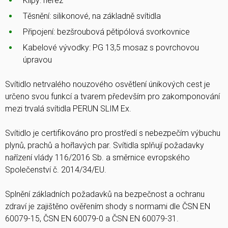
Klipy: nerez
Těsnění: silikonové, na základně svítidla
Připojení: bezšroubová pětipólová svorkovnice
Kabelové vývodky: PG 13,5 mosaz s povrchovou
úpravou
Svítidlo netrvalého nouzového osvětlení únikových cest je
určeno svou funkcí a tvarem především pro zakomponování
mezi trvalá svítidla PERUN SLIM Ex.
Svítidlo je certifikováno pro prostředí s nebezpečím výbuchu
plynů, prachů a hořlavých par. Svítidla splňují požadavky
nařízení vlády 116/2016 Sb. a směrnice evropského
Společenství č. 2014/34/EU.
Splnění základních požadavků na bezpečnost a ochranu
zdraví je zajištěno ověřením shody s normami dle ČSN EN
60079-15, ČSN EN 60079-0 a ČSN EN 60079-31.