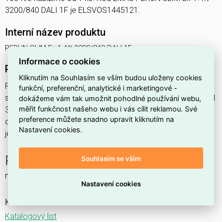
3200/840 DALI 1F je ELSVOS1445121.
Interní název produktu
PERUN SLIM Ex 1.4ft 3200/840 DALI 1F
Informace o cookies
Podrobný popis produktu
Kliknutím na Souhlasím se vším budou uloženy cookies
PERUN SLIM Ex 1.4ft 3200/840 DALI 1F 22,2W IP65
funkční, preferenční, analytické i marketingové -
svítidlo průmyslové do prostředí s nebezpečím výbuchu Ex II
dokážeme vám tak umožnit pohodlné používání webu,
měřit funkčnost našeho webu i vás cílit reklamou. Své
3GD, 1x3200lm, spektrum 840RJ, s regulací stmívání
preference můžete snadno upravit kliknutím na
ovládané DALI protokolem, s nerez. klipy,
Nastavení cookies.
jednofáz.průběž.montáž,
PERUN SLIM Ex NM
Souhlasím se vším
nouzové a orientační
Nastavení cookies
Ke stažení
Katalogový list