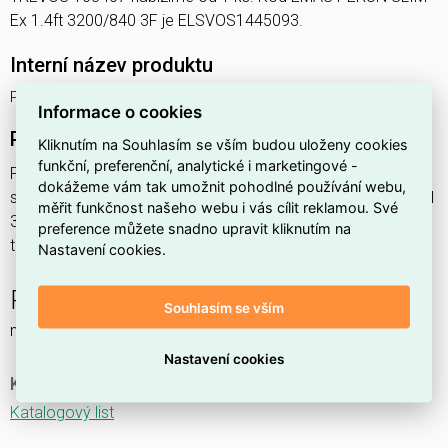
Ex 1.4ft 3200/840 3F je ELSVOS1445093.
Interní název produktu
PERUN SLIM Ex 1.4ft 3200/840 3F
Informace o cookies
Podrobný popis produktu
Kliknutím na Souhlasím se vším budou uloženy cookies
funkční, preferenční, analytické i marketingové -
PERUN SLIM Ex 1.4ft 3200/840 3F 22,2W IP65
dokážeme vám tak umožnit pohodlné používání webu,
svítidlo průmyslové do prostředí s nebezpečím výbuchu Ex II
měřit funkčnost našeho webu i vás cílit reklamou. Své
3GD, 1x3200lm, spektrum 840RJ, s nerez. klipy,
preference můžete snadno upravit kliknutím na
třífáz.průběž.montáž,
Nastavení cookies.
PERUN SLIM Ex NM
Souhlasím se vším
nouzové a orientační
Nastavení cookies
Ke stažení
Katalogový list