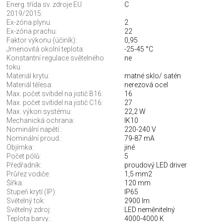
Energ. třída sv. zdroje EU
C
2019/2015:
Ex-zóna plynu:
2
Ex-zóna prachu:
22
Faktor výkonu (účiník):
0,95
Jmenovitá okolní teplota:
-25-45 °C
Konstantní regulace světelného
ne
toku:
Materiál krytu:
matné sklo/ satén
Materiál tělesa:
nerezová ocel
Max. počet svítidel na jistič B16:
16
Max. počet svítidel na jistič C16:
27
Max. výkon systému:
22,2 W
Mechanická ochrana:
IK10
Nominální napětí.:
220-240 V
Nominální proud.:
79-87 mA
Objímka:
jiné
Počet pólů:
5
Předřadník:
proudový LED driver
Průřez vodiče:
1,5 mm2
Šířka:
120 mm
Stupeň krytí (IP):
IP65
Světelný tok:
2900 lm
Světelný zdroj:
LED neměnitelný
Teplota barvy.:
4000-4000 K