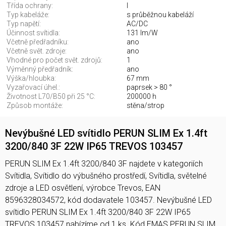
Třída ochrany:
I
Typ kabeláže:
s průběžnou kabeláží
Typ napětí:
AC/DC
Účinnost svítidla:
131 lm/W
Včetně předřadníku:
ano
Včetně svět. zdroje:
ano
Vhodné pro počet svět. zdrojů:
1
Výměnný předřadník:
ano
Výška/hloubka:
67 mm
Vyzařovací úhel.:
paprsek > 80 °
Životnost L70/B50 při 25 °C:
200000 h
Způsob montáže:
stěna/strop
Nevýbušné LED svítidlo PERUN SLIM Ex 1.4ft
3200/840 3F 22W IP65 TREVOS 103457
PERUN SLIM Ex 1.4ft 3200/840 3F najdete v kategoriích
Svítidla, Svítidlo do výbušného prostředí, Svítidla, světelné
zdroje a LED osvětlení, výrobce Trevos, EAN
8596328034572, kód dodavatele 103457. Nevýbušné LED
svítidlo PERUN SLIM Ex 1.4ft 3200/840 3F 22W IP65
TREVOS 103457 nabízíme od 1 ks. Kód EMAS PERUN SLIM