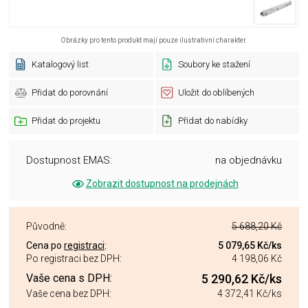
Obrázky pro tento produkt mají pouze ilustrativní charakter.
Katalogový list
Soubory ke stažení
Přidat do porovnání
Uložit do oblíbených
Přidat do projektu
Přidat do nabídky
Dostupnost EMAS:
na objednávku
Zobrazit dostupnost na prodejnách
Původně:
5 688,20 Kč
Cena po
registraci
:
5 079,65 Kč
/ks
Po registraci bez DPH:
4 198,06 Kč
Vaše cena s DPH:
5 290,62 Kč
/ks
Vaše cena bez DPH:
4 372,41 Kč
/ks