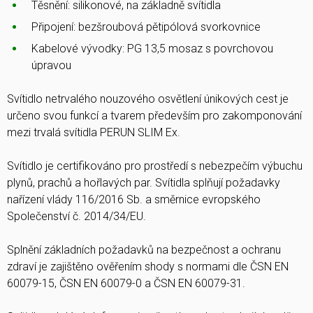
Těsnění: silikonové, na základně svítidla
Připojení: bezšroubová pětipólová svorkovnice
Kabelové vývodky: PG 13,5 mosaz s povrchovou
úpravou
Svítidlo netrvalého nouzového osvětlení únikových cest je
určeno svou funkcí a tvarem především pro zakomponování
mezi trvalá svítidla PERUN SLIM Ex.
Svítidlo je certifikováno pro prostředí s nebezpečím výbuchu
plynů, prachů a hořlavých par. Svítidla splňují požadavky
nařízení vlády 116/2016 Sb. a směrnice evropského
Společenství č. 2014/34/EU.
Splnění základních požadavků na bezpečnost a ochranu
zdraví je zajištěno ověřením shody s normami dle ČSN EN
60079-15, ČSN EN 60079-0 a ČSN EN 60079-31.