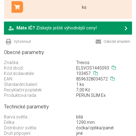
ks
Přidat do košíku
Máte IČ?
Získejte ještě výhodnější ceny!
Vytisknout
Odeslat emailem
Obecné parametry
Značka:
Trevos
Kód zboží:
ELSVOS1445093
Kód dodavatele:
103457
EAN:
8596328034572
Standardní balení:
1 ks
Recyklační poplatek:
7,00 Kč
Produktová řada:
PERUN SLIM Ex
Technické parametry
Barva světla..:
bílá
Délka:
1290 mm
Distributor světla:
čočka/optika/panel
Druh připojení:
jiné