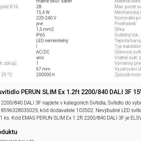
matné sklo/ satén
Materiál těles
jistič B16:
28
Max. počet sví
15,4 W
Mechanická 
220-240 V
Nominální pr
jiné
Předřadník:
1,5 mm2
Šířka:
IP65
Světelný tok:
LED neměnitelný
Teplota barvy.
I
Typ kabeláže
AC/DC
Účinnost svíti
ano
Včetně svět. z
. zdrojů:
1
Výměnný před
67 mm
Vyzařovací úh
 25 °C:
200000 h
Způsob mont
vítidlo PERUN SLIM Ex 1.2ft 2200/840 DALI 3F 1
200/840 DALI 3F najdete v kategoriích Svítidla, Svítidlo do výbuš
 8596328035029, kód dodavatele 103502. Nevýbušné LED svíti
 1 ks. Kód EMAS PERUN SLIM Ex 1.2ft 2200/840 DALI 3F je EL
oduktu