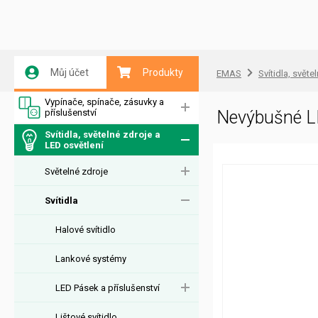
Můj účet
Produkty
EMAS
Svítidla, světe
Vypínače, spínače, zásuvky a
příslušenství
Nevýbušné L
Svítidla, světelné zdroje a
LED osvětlení
Světelné zdroje
Svítidla
Halové svítidlo
Lankové systémy
LED Pásek a příslušenství
Lištové svítidlo