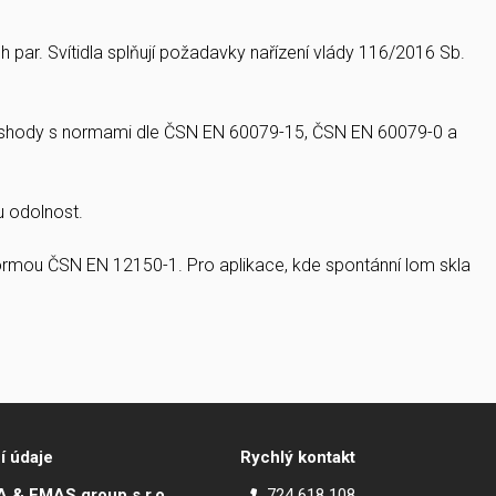
h par. Svítidla splňují požadavky nařízení vlády 116/2016 Sb.
ím shody s normami dle ČSN EN 60079-15, ČSN EN 60079-0 a
u odolnost.
 normou ČSN EN 12150-1. Pro aplikace, kde spontánní lom skla
í údaje
Rychlý kontakt
 & EMAS group s.r.o.
724 618 108