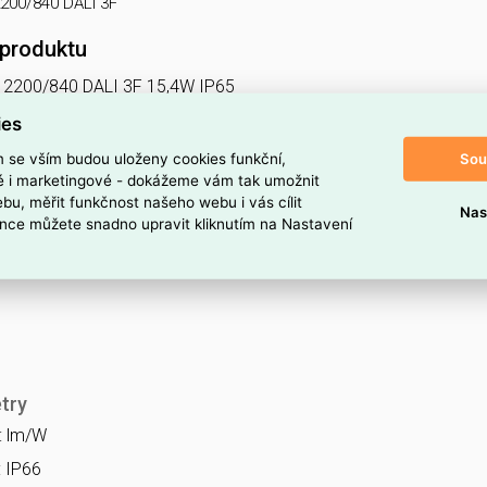
2200/840 DALI 3F
 produktu
 2200/840 DALI 3F 15,4W IP65
do prostředí s nebezpečím výbuchu Ex II 3GD, 1x2200lm, spektru
ies
růběž.montáž,
Sou
m se vším budou uloženy cookies funkční,
ké i marketingové - dokážeme vám tak umožnit
 Ex NM
bu, měřit funkčnost našeho webu i vás cílit
Nas
nce můžete snadno upravit kliknutím na Nastavení
try
a: lm/W
: IP66