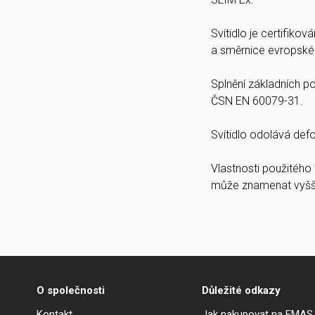
Svítidlo je certifiko
a směrnice evropské
Splnění základních 
ČSN EN 60079-31.
Svítidlo odolává def
Vlastnosti použitého
může znamenat vyšší 
O společnosti
Důležité odkazy
Kontakt
Jak nakupovat na EMAS