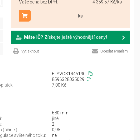
Vaše cena bez DPH:
4 359,57 Kč
/ks
ks
Přidat do košíku
Máte IČ?
Získejte ještě výhodnější ceny!
Vytisknout
Odeslat emailem
ELSVOS1445130
8596328035029
platek:
7,00 Kč
680 mm
:
jiné
u:
2
 (účiník):
0,95
gulace světelného toku:
ne