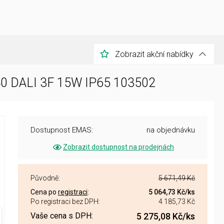
Zobrazit akční nabídky
40 DALI 3F 15W IP65 103502
Dostupnost EMAS:
na objednávku
Zobrazit dostupnost na prodejnách
Původně:
5 671,49 Kč
Cena po
registraci
:
5 064,73 Kč
/ks
Po registraci bez DPH:
4 185,73 Kč
Vaše cena s DPH:
5 275,08 Kč
/ks