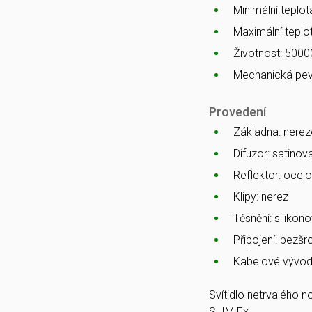
Minimální teplota
Maximální teplot
Životnost: 5000
Mechanická pev
Provedení
Základna: nerez
Difuzor: satino
Reflektor: ocelo
Klipy: nerez
Těsnění: silikono
Připojení: bezš
Kabelové vývod
Svítidlo netrvalého 
SLIM Ex.