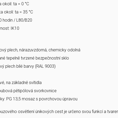
 okolí: ta = 0 °C
a okolí: ta = 35 °C
0 hodin / L80/B20
nost: IK10
ový plech, nárazuvzdorná, chemicky odolná
vané tepelně tvrzené bezpečnostní sklo
vý plech bílé barvy (RAL 9003)
vé, na základně svítidla
roubová pětipólová svorkovnice
ky: PG 13,5 mosaz s povrchovou úpravou
nouzového osvětlení únikových cest je určeno svou funkcí a tva