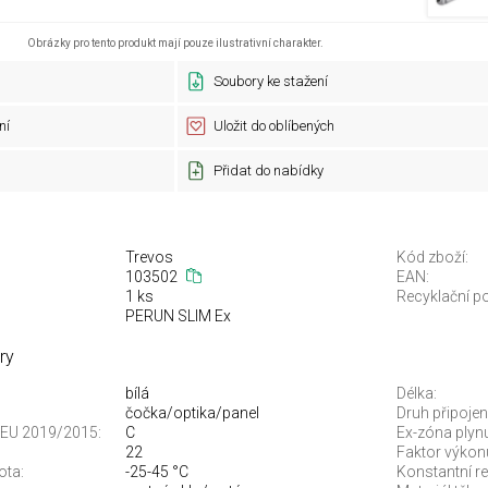
Obrázky pro tento produkt mají pouze ilustrativní charakter.
Soubory ke stažení
ní
Uložit do oblíbených
Přidat do nabídky
Trevos
Kód zboží:
103502
EAN:
1 ks
Recyklační po
PERUN SLIM Ex
ry
bílá
Délka:
čočka/optika/panel
Druh připojení
je EU 2019/2015:
C
Ex-zóna plyn
22
Faktor výkonu
ota:
-25-45 °C
Konstantní re