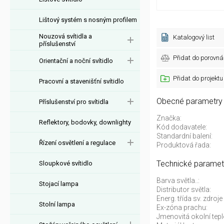
Lištový systém s nosným profilem
Nouzová svítidla a
Katalogový list
příslušenství
Přidat do porovná
Orientační a noční svítidlo
Přidat do projektu
Pracovní a stavenišťní svítidlo
Obecné parametry
Příslušenství pro svítidla
Značka:
Reflektory, bodovky, downlighty
Kód dodavatele:
Standardní balení:
Řízení osvětlení a regulace
Produktová řada:
Technické paramet
Sloupkové svítidlo
Barva světla..:
Stojací lampa
Distributor světla:
Energ. třída sv. zdro
Stolní lampa
Ex-zóna prachu:
Jmenovitá okolní tepl