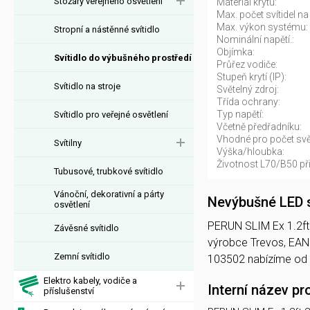
Stožáry veřejného osvětlení
Materiál krytu:
Max. počet svítidel na 
Max. výkon systému:
Stropní a nástěnné svítidlo
Nominální napětí.:
Objímka:
Svítidlo do výbušného prostředí
Průřez vodiče:
Stupeň krytí (IP):
Svítidlo na stroje
Světelný zdroj:
Třída ochrany:
Typ napětí:
Svítidlo pro veřejné osvětlení
Včetně předřadníku:
Vhodné pro počet svět
Svítilny
Výška/hloubka:
Životnost L70/B50 při
Tubusové, trubkové svítidlo
Vánoční, dekorativní a párty
Nevýbušné LED s
osvětlení
PERUN SLIM Ex 1.2ft 2
Závěsné svítidlo
výrobce Trevos, EAN
Zemní svítidlo
103502 nabízíme od
Elektro kabely, vodiče a
Interní název pr
příslušenství