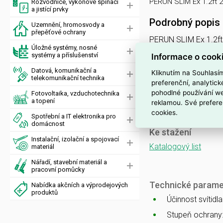
PERUN SLIM Ex 1.2ft 
Rozvodnice, výkonové spínací
a jistící prvky
Podrobný popis
Uzemnění, hromosvody a
přepěťové ochrany
PERUN SLIM Ex 1.2ft
Úložné systémy, nosné
svítidlo průmyslové 
systémy a příslušenství
Informace o cook
nerez. klipy, třífáz.p
Datová, komunikační a
Kliknutím na Souhlasí
telekomunikační technika
preferenční, analytic
PERUN SLIM
pohodlné používání we
Fotovoltaika, vzduchotechnika
a topení
reklamou. Své prefere
nouzové a orientační
cookies.
Spotřební a IT elektronika pro
domácnost
Ke stažení
Instalační, izolační a spojovací
Katalogový list
materiál
Nářadí, stavební materiál a
pracovní pomůcky
Technické parame
Nabídka akčních a výprodejových
produktů
Účinnost svítidl
Stupeň ochrany