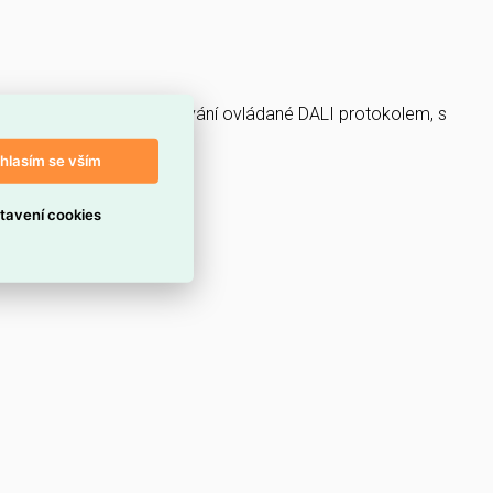
m 840RJ, s regulací stmívání ovládané DALI protokolem, s
hlasím se vším
tavení cookies