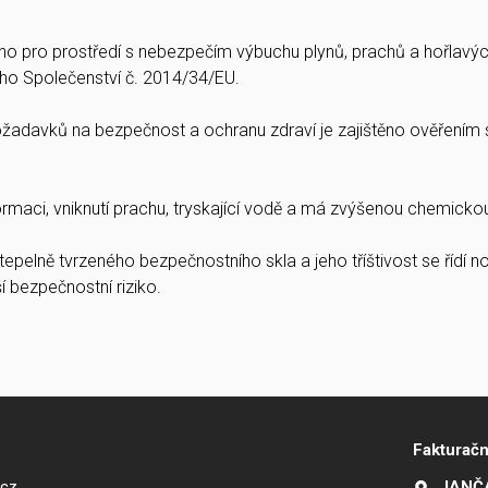
váno pro prostředí s nebezpečím výbuchu plynů, prachů a hořlavýc
ho Společenství č. 2014/34/EU.
požadavků na bezpečnost a ochranu zdraví je zajištěno ověřen
ormaci, vniknutí prachu, tryskající vodě a má zvýšenou chemicko
 tepelně tvrzeného bezpečnostního skla a jeho tříštivost se řídí
bezpečnostní riziko.
Fakturačn
.cz
JANČA