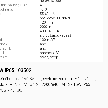
a:
nerezová ocel
tidel na jistič C16:
47
ochrana:
IK10
oud.:
55-60 mA
proudový LED driver
120 mm
2000 lm
:
4000-4000 K
:
s průběžnou kabeláží
dla:
130 lm/W
droje:
ano
řadník:
ano
el.:
paprsek > 80 °
áže:
stěna/strop
5W IP65 103502
ného prostředí, Svítidla, světelné zdroje a LED osvětlení,
dlo PERUN SLIM Ex 1.2ft 2200/840 DALI 3F 15W IP65
SVOS1445130.