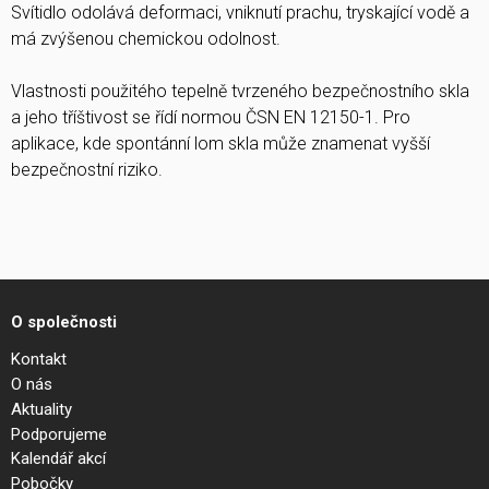
Svítidlo odolává deformaci, vniknutí prachu, tryskající vodě a
má zvýšenou chemickou odolnost.
Vlastnosti použitého tepelně tvrzeného bezpečnostního skla
a jeho tříštivost se řídí normou ČSN EN 12150-1. Pro
aplikace, kde spontánní lom skla může znamenat vyšší
bezpečnostní riziko.
O společnosti
Kontakt
O nás
Aktuality
Podporujeme
Kalendář akcí
Pobočky