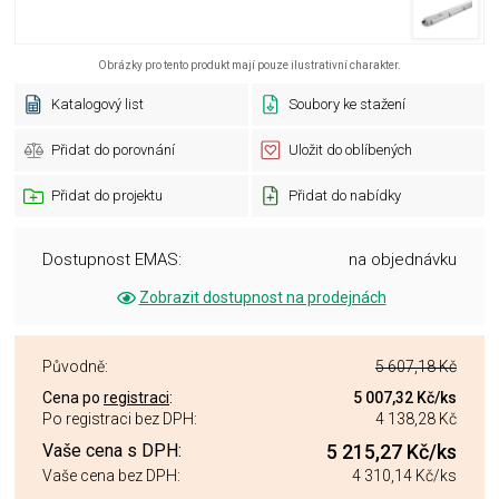
Obrázky pro tento produkt mají pouze ilustrativní charakter.
Katalogový list
Soubory ke stažení
Přidat do porovnání
Uložit do oblíbených
Přidat do projektu
Přidat do nabídky
Dostupnost EMAS:
na objednávku
Zobrazit dostupnost na prodejnách
Původně:
5 607,18 Kč
Cena po
registraci
:
5 007,32 Kč
/ks
Po registraci bez DPH:
4 138,28 Kč
Vaše cena s DPH:
5 215,27 Kč
/ks
Vaše cena bez DPH:
4 310,14 Kč
/ks