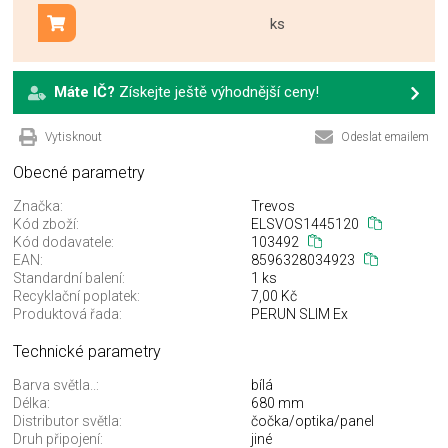
ks
Přidat do košíku
Máte IČ?
Získejte ještě výhodnější ceny!
Vytisknout
Odeslat emailem
Obecné parametry
Značka:
Trevos
Kód zboží:
ELSVOS1445120
Kód dodavatele:
103492
EAN:
8596328034923
Standardní balení:
1 ks
Recyklační poplatek:
7,00 Kč
Produktová řada:
PERUN SLIM Ex
Technické parametry
Barva světla..:
bílá
Délka:
680 mm
Distributor světla:
čočka/optika/panel
Druh připojení:
jiné