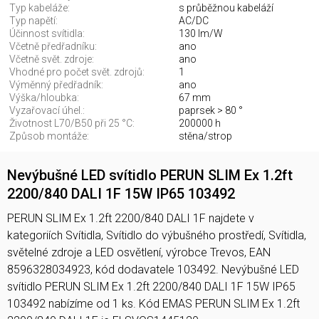
Typ kabeláže:
s průběžnou kabeláží
Typ napětí:
AC/DC
Účinnost svítidla:
130 lm/W
Včetně předřadníku:
ano
Včetně svět. zdroje:
ano
Vhodné pro počet svět. zdrojů:
1
Výměnný předřadník:
ano
Výška/hloubka:
67 mm
Vyzařovací úhel.:
paprsek > 80 °
Životnost L70/B50 při 25 °C:
200000 h
Způsob montáže:
stěna/strop
Nevýbušné LED svítidlo PERUN SLIM Ex 1.2ft
2200/840 DALI 1F 15W IP65 103492
PERUN SLIM Ex 1.2ft 2200/840 DALI 1F najdete v
kategoriích Svítidla, Svítidlo do výbušného prostředí, Svítidla,
světelné zdroje a LED osvětlení, výrobce Trevos, EAN
8596328034923, kód dodavatele 103492. Nevýbušné LED
svítidlo PERUN SLIM Ex 1.2ft 2200/840 DALI 1F 15W IP65
103492 nabízíme od 1 ks. Kód EMAS PERUN SLIM Ex 1.2ft