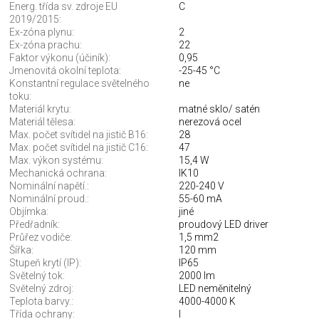
Energ. třída sv. zdroje EU
C
2019/2015:
Ex-zóna plynu:
2
Ex-zóna prachu:
22
Faktor výkonu (účiník):
0,95
Jmenovitá okolní teplota:
-25-45 °C
Konstantní regulace světelného
ne
toku:
Materiál krytu:
matné sklo/ satén
Materiál tělesa:
nerezová ocel
Max. počet svítidel na jistič B16:
28
Max. počet svítidel na jistič C16:
47
Max. výkon systému:
15,4 W
Mechanická ochrana:
IK10
Nominální napětí.:
220-240 V
Nominální proud.:
55-60 mA
Objímka:
jiné
Předřadník:
proudový LED driver
Průřez vodiče:
1,5 mm2
Šířka:
120 mm
Stupeň krytí (IP):
IP65
Světelný tok:
2000 lm
Světelný zdroj:
LED neměnitelný
Teplota barvy.:
4000-4000 K
Třída ochrany:
I