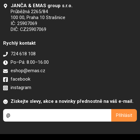
JANČA & EMAS group s.r.o.
Průběžná 2265/84
100 00, Praha 10 Strašnice
IČ: 25907069
DIČ: CZ25907069
Rychlý kontakt
724 618 108
Po–Pá: 8.00–16.00
eshop@emas.cz
facebook
instagram
Získejte slevy, akce a novinky přednostně na váš e-mail.