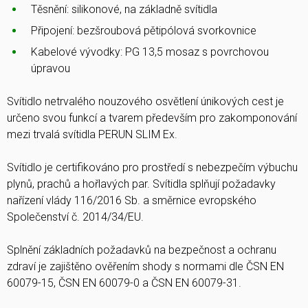
Těsnění: silikonové, na základně svítidla
Připojení: bezšroubová pětipólová svorkovnice
Kabelové vývodky: PG 13,5 mosaz s povrchovou
úpravou
Svítidlo netrvalého nouzového osvětlení únikových cest je
určeno svou funkcí a tvarem především pro zakomponování
mezi trvalá svítidla PERUN SLIM Ex.
Svítidlo je certifikováno pro prostředí s nebezpečím výbuchu
plynů, prachů a hořlavých par. Svítidla splňují požadavky
nařízení vlády 116/2016 Sb. a směrnice evropského
Společenství č. 2014/34/EU.
Splnění základních požadavků na bezpečnost a ochranu
zdraví je zajištěno ověřením shody s normami dle ČSN EN
60079-15, ČSN EN 60079-0 a ČSN EN 60079-31.