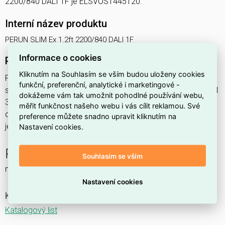
2200/840 DALI 1F je ELSVOS1445120.
Interní název produktu
PERUN SLIM Ex 1.2ft 2200/840 DALI 1F
Informace o cookies
Podrobný popis produktu
Kliknutím na Souhlasím se vším budou uloženy cookies
PERUN SLIM Ex 1.2ft 2200/840 DALI 1F 15,4W IP65
funkční, preferenční, analytické i marketingové -
svítidlo průmyslové do prostředí s nebezpečím výbuchu Ex II
dokážeme vám tak umožnit pohodlné používání webu,
3GD, 1x2200lm, spektrum 840RJ, s regulací stmívání
měřit funkčnost našeho webu i vás cílit reklamou. Své
ovládané DALI protokolem, s nerez. klipy,
preference můžete snadno upravit kliknutím na
jednofáz.průběž.montáž,
Nastavení cookies.
PERUN SLIM Ex NM
Souhlasím se vším
nouzové a orientační
Nastavení cookies
Ke stažení
Katalogový list