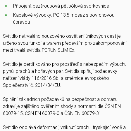
Připojení: bezšroubová pětipólová svorkovnice
Kabelové vývodky: PG 13,5 mosaz s povrchovou
úpravou
Svítidlo netrvalého nouzového osvětlení únikových cest je
určeno svou funkcí a tvarem především pro zakomponování
mezi trvalá svítidla PERUN SLIM Ex.
Svítidlo je certifikováno pro prostředí s nebezpečím výbuchu
plynů, prachů a hořlavých par. Svítidla splňují požadavky
nařízení vlády 116/2016 Sb. a směrnice evropského
Společenství č. 2014/34/EU.
Splnění základních požadavků na bezpečnost a ochranu
zdraví je zajištěno ověřením shody s normami dle ČSN EN
60079-15, ČSN EN 60079-0 a ČSN EN 60079-31.
Svítidlo odolává deformaci, vniknutí prachu, tryskající vodě a