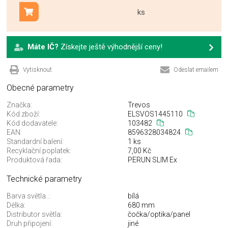
ks
Přidat do košíku
Máte IČ?
Získejte ještě výhodnější ceny!
Vytisknout
Odeslat emailem
Obecné parametry
Značka:
Trevos
Kód zboží:
ELSVOS1445110
Kód dodavatele:
103482
EAN:
8596328034824
Standardní balení:
1 ks
Recyklační poplatek:
7,00 Kč
Produktová řada:
PERUN SLIM Ex
Technické parametry
Barva světla..:
bílá
Délka:
680 mm
Distributor světla:
čočka/optika/panel
Druh připojení:
jiné