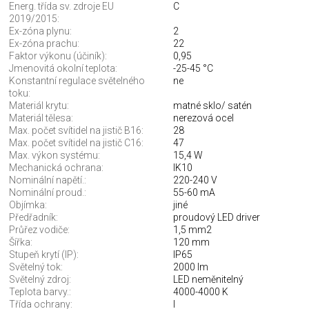
Energ. třída sv. zdroje EU
C
2019/2015:
Ex-zóna plynu:
2
Ex-zóna prachu:
22
Faktor výkonu (účiník):
0,95
Jmenovitá okolní teplota:
-25-45 °C
Konstantní regulace světelného
ne
toku:
Materiál krytu:
matné sklo/ satén
Materiál tělesa:
nerezová ocel
Max. počet svítidel na jistič B16:
28
Max. počet svítidel na jistič C16:
47
Max. výkon systému:
15,4 W
Mechanická ochrana:
IK10
Nominální napětí.:
220-240 V
Nominální proud.:
55-60 mA
Objímka:
jiné
Předřadník:
proudový LED driver
Průřez vodiče:
1,5 mm2
Šířka:
120 mm
Stupeň krytí (IP):
IP65
Světelný tok:
2000 lm
Světelný zdroj:
LED neměnitelný
Teplota barvy.:
4000-4000 K
Třída ochrany:
I