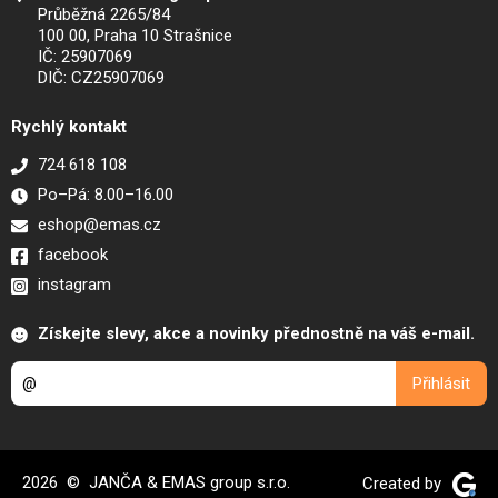
Průběžná 2265/84
100 00, Praha 10 Strašnice
IČ: 25907069
DIČ: CZ25907069
Rychlý kontakt
724 618 108
Po–Pá: 8.00–16.00
eshop@emas.cz
facebook
instagram
Získejte slevy, akce a novinky přednostně na váš e-mail.
2026 © JANČA & EMAS group s.r.o.
Created by