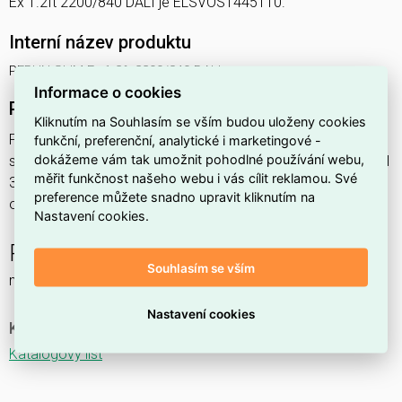
Ex 1.2ft 2200/840 DALI je ELSVOS1445110.
Interní název produktu
PERUN SLIM Ex 1.2ft 2200/840 DALI
Informace o cookies
Podrobný popis produktu
Kliknutím na Souhlasím se vším budou uloženy cookies
PERUN SLIM Ex 1.2ft 2200/840 DALI 15,4W IP65
funkční, preferenční, analytické i marketingové -
dokážeme vám tak umožnit pohodlné používání webu,
svítidlo průmyslové do prostředí s nebezpečím výbuchu Ex II
měřit funkčnost našeho webu i vás cílit reklamou. Své
3GD, 1x2200lm, spektrum 840RJ, s regulací stmívání
preference můžete snadno upravit kliknutím na
ovládané DALI protokolem, s nerez. klipy,
Nastavení cookies.
PERUN SLIM Ex NM
Souhlasím se vším
nouzové a orientační
Nastavení cookies
Ke stažení
Katalogový list