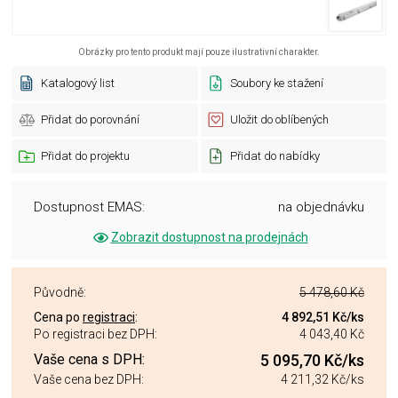
Obrázky pro tento produkt mají pouze ilustrativní charakter.
Katalogový list
Soubory ke stažení
Přidat do porovnání
Uložit do oblíbených
Přidat do projektu
Přidat do nabídky
Dostupnost EMAS:
na objednávku
Zobrazit dostupnost na prodejnách
Původně:
5 478,60 Kč
Cena po
registraci
:
4 892,51 Kč
/ks
Po registraci bez DPH:
4 043,40 Kč
Vaše cena s DPH:
5 095,70 Kč
/ks
Vaše cena bez DPH:
4 211,32 Kč
/ks