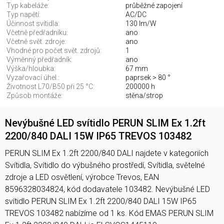
Typ kabeláže:
průběžné zapojení
Typ napětí:
AC/DC
Účinnost svítidla:
130 lm/W
Včetně předřadníku:
ano
Včetně svět. zdroje:
ano
Vhodné pro počet svět. zdrojů:
1
Výměnný předřadník:
ano
Výška/hloubka:
67 mm
Vyzařovací úhel.:
paprsek > 80 °
Životnost L70/B50 při 25 °C:
200000 h
Způsob montáže:
stěna/strop
Nevýbušné LED svítidlo PERUN SLIM Ex 1.2ft
2200/840 DALI 15W IP65 TREVOS 103482
PERUN SLIM Ex 1.2ft 2200/840 DALI najdete v kategoriích
Svítidla, Svítidlo do výbušného prostředí, Svítidla, světelné
zdroje a LED osvětlení, výrobce Trevos, EAN
8596328034824, kód dodavatele 103482. Nevýbušné LED
svítidlo PERUN SLIM Ex 1.2ft 2200/840 DALI 15W IP65
TREVOS 103482 nabízíme od 1 ks. Kód EMAS PERUN SLIM