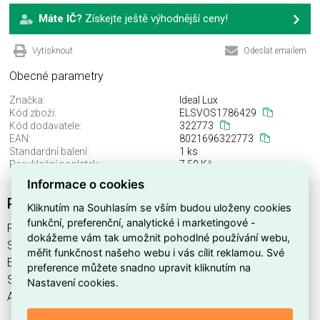
Máte IČ?
Získejte ještě výhodnější ceny!
Vytisknout
Odeslat emailem
Obecné parametry
Značka:
Ideal Lux
Kód zboží:
ELSVOS1786429
Kód dodavatele:
322773
EAN:
8021696322773
Standardní balení:
1 ks
Recyklační poplatek:
7,50 Kč
Informace o cookies
PERLAGE SP11 AMBRA
Kliknutím na Souhlasím se vším budou uloženy cookies
funkční, preferenční, analytické i marketingové -
PERLAGE SP11 AMBRA najdete v kategoriích Svítidla,
dokážeme vám tak umožnit pohodlné používání webu,
Svítidla, světelné zdroje a LED osvětlení, výrobce Ideal Lux,
měřit funkčnost našeho webu i vás cílit reklamou. Své
EAN 8021696322773, kód dodavatele 322773. PERLAGE
preference můžete snadno upravit kliknutím na
SP11 AMBRA nabízíme od 1 ks. Kód EMAS PERLAGE SP11
Nastavení cookies.
AMBRA je ELSVOS1786429.