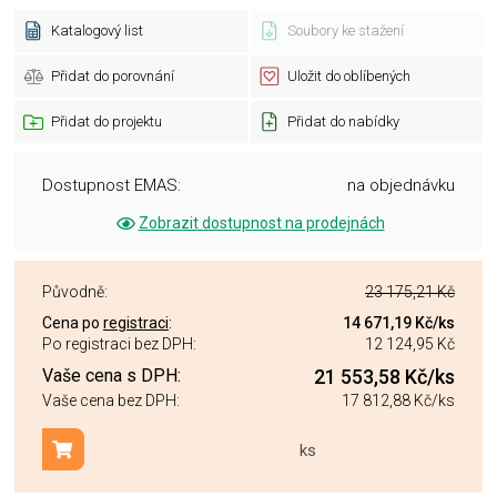
Katalogový list
Soubory ke stažení
Přidat do porovnání
Uložit do oblíbených
Přidat do projektu
Přidat do nabídky
Dostupnost EMAS:
na objednávku
Zobrazit dostupnost na prodejnách
Původně:
23 175,21 Kč
Cena po
registraci
:
14 671,19 Kč
/ks
Po registraci bez DPH:
12 124,95 Kč
Vaše cena s DPH:
21 553,58 Kč
/ks
Vaše cena bez DPH:
17 812,88 Kč
/ks
ks
Přidat do košíku