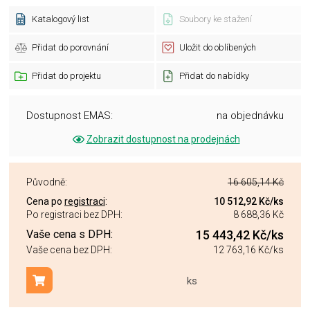
Katalogový list
Soubory ke stažení
Přidat do porovnání
Uložit do oblíbených
Přidat do projektu
Přidat do nabídky
Dostupnost EMAS:
na objednávku
Zobrazit dostupnost na prodejnách
Původně:
16 605,14 Kč
Cena po
registraci
:
10 512,92 Kč
/ks
Po registraci bez DPH:
8 688,36 Kč
Vaše cena s DPH:
15 443,42 Kč
/ks
Vaše cena bez DPH:
12 763,16 Kč
/ks
ks
Přidat do košíku