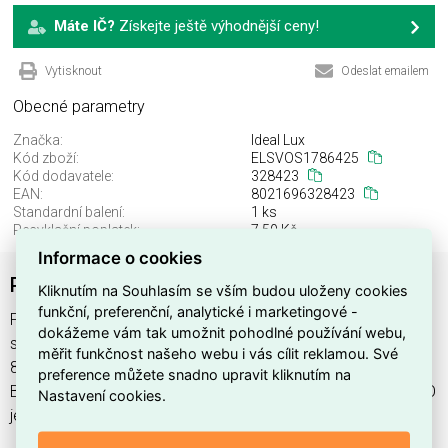
Máte IČ?
Získejte ještě výhodnější ceny!
Vytisknout
Odeslat emailem
Obecné parametry
Značka:
Ideal Lux
Kód zboží:
ELSVOS1786425
Kód dodavatele:
328423
EAN:
8021696328423
Standardní balení:
1 ks
Recyklační poplatek:
7,50 Kč
Informace o cookies
PERLAGE PL9 BIANCO
Kliknutím na Souhlasím se vším budou uloženy cookies
funkční, preferenční, analytické i marketingové -
PERLAGE PL9 BIANCO najdete v kategoriích Svítidla, Svítidla,
dokážeme vám tak umožnit pohodlné používání webu,
světelné zdroje a LED osvětlení, výrobce Ideal Lux, EAN
měřit funkčnost našeho webu i vás cílit reklamou. Své
8021696328423, kód dodavatele 328423. PERLAGE PL9
preference můžete snadno upravit kliknutím na
BIANCO nabízíme od 1 ks. Kód EMAS PERLAGE PL9 BIANCO
Nastavení cookies.
je ELSVOS1786425.