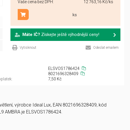
Vaše cena bez DPH:
12 763,16 Kč
/ks
ks
Přidat do košíku
Máte IČ?
Získejte ještě výhodnější ceny!
Vytisknout
Odeslat emailem
ELSVOS1786424
8021696328409
platek:
7,50 Kč
osvětlení, výrobce Ideal Lux, EAN 8021696328409, kód
PL9 AMBRA je ELSVOS1786424.