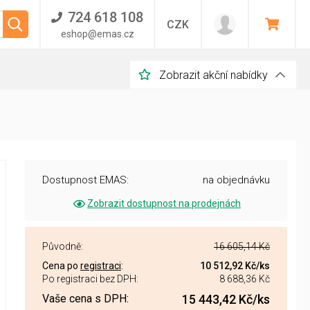
724 618 108
CZK
eshop@emas.cz
Zobrazit akční nabídky
Dostupnost EMAS:
na objednávku
Zobrazit dostupnost na prodejnách
Původně:
16 605,14 Kč
Cena po
registraci
:
10 512,92 Kč
/ks
Po registraci bez DPH:
8 688,36 Kč
Vaše cena s DPH:
15 443,42 Kč
/ks