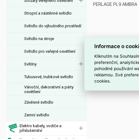
Stožáry veřejného osvětlení
PERLAGE PL9 AMBRA
Stropní a nástěnné svítidlo
Svítidlo do výbušného prostředí
Svítidlo na stroje
Informace o cook
Svítidlo pro veřejné osvětlení
Kliknutím na Souhlasí
preferenční, analytic
Svítilny
pohodlné používání we
reklamou. Své prefere
Tubusové, trubkové svítidlo
cookies.
Vánoční, dekorativní a párty
osvětlení
Závěsné svítidlo
Zemní svítidlo
Elektro kabely, vodiče a
příslušenství