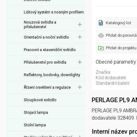
Lištový systém s nosným profilem
Nouzová svítidla a
Katalogový list
příslušenství
Přidat do porovná
Orientační a noční svítidlo
Přidat do projektu
Pracovní a stavenišťní svítidlo
Obecné parametry
Příslušenství pro svítidla
Značka:
Reflektory, bodovky, downlighty
Kód dodavatele:
Standardní balení:
Řízení osvětlení a regulace
PERLAGE PL9 
Sloupkové svítidlo
PERLAGE PL9 AMBRA na
Stojací lampa
dodavatele 328409.
Stolní lampa
Interní název pr