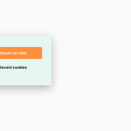
hlasím se vším
tavení cookies