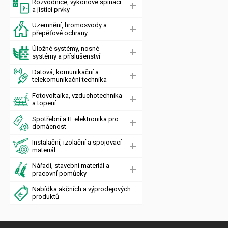
Rozvodnice, výkonové spínací
a jistící prvky
Uzemnění, hromosvody a
přepěťové ochrany
Úložné systémy, nosné
systémy a příslušenství
Datová, komunikační a
telekomunikační technika
Fotovoltaika, vzduchotechnika
a topení
Spotřební a IT elektronika pro
domácnost
Instalační, izolační a spojovací
materiál
Nářadí, stavební materiál a
pracovní pomůcky
Nabídka akčních a výprodejových
produktů