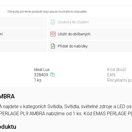
Obrázky pro tento produkt mají pouze ilustrativní charakter.
Soubory ke stažení
ní
Uložit do oblíbených
Přidat do nabídky
Ideal Lux
Kód zboží:
328409
EAN:
1 ks
Recyklační po
AMBRA
jdete v kategoriích Svítidla, Svítidla, světelné zdroje a LED 
 PERLAGE PL9 AMBRA nabízíme od 1 ks. Kód EMAS PERLAGE 
oduktu