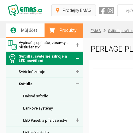
Prodejny EMAS
Můj účet
Produkty
EMAS
Svítidla, světe
Vypínače, spínače, zásuvky a
příslušenství
PERLAGE P
Svítidla, světelné zdroje a
LED osvětlení
Světelné zdroje
Svítidla
Halové svítidlo
Lankové systémy
LED Pásek a příslušenství
Lištové svítidlo