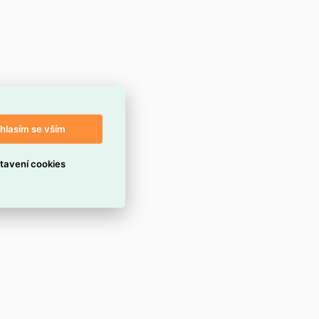
hlasím se vším
tavení cookies