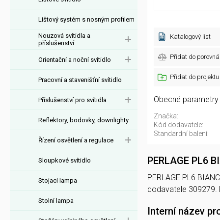
Lištový systém s nosným profilem
Nouzová svítidla a
Katalogový list
příslušenství
Přidat do porovná
Orientační a noční svítidlo
Přidat do projektu
Pracovní a stavenišťní svítidlo
Obecné parametry
Příslušenství pro svítidla
Značka:
Reflektory, bodovky, downlighty
Kód dodavatele:
Standardní balení:
Řízení osvětlení a regulace
PERLAGE PL6 B
Sloupkové svítidlo
PERLAGE PL6 BIANCO n
Stojací lampa
dodavatele 309279.
Stolní lampa
Interní název pr