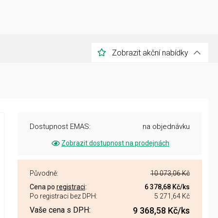
Zobrazit akční nabídky
Dostupnost EMAS:
na objednávku
Zobrazit dostupnost na prodejnách
Původně:
10 073,06 Kč
Cena po
registraci
:
6 378,68 Kč
/ks
Po registraci bez DPH:
5 271,64 Kč
Vaše cena s DPH:
9 368,58 Kč
/ks