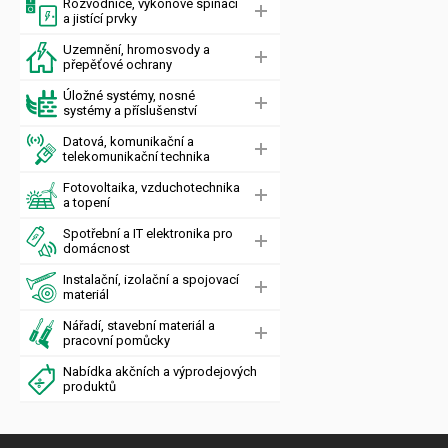
Rozvodnice, výkonové spínací
a jistící prvky
Uzemnění, hromosvody a
přepěťové ochrany
Úložné systémy, nosné
systémy a příslušenství
Datová, komunikační a
telekomunikační technika
Fotovoltaika, vzduchotechnika
a topení
Spotřební a IT elektronika pro
domácnost
Instalační, izolační a spojovací
materiál
Nářadí, stavební materiál a
pracovní pomůcky
Nabídka akčních a výprodejových
produktů