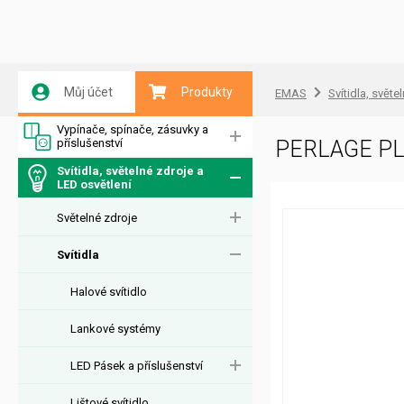
Můj účet
Produkty
EMAS
Svítidla, světe
Vypínače, spínače, zásuvky a
příslušenství
PERLAGE PL
Svítidla, světelné zdroje a
LED osvětlení
Světelné zdroje
Svítidla
Halové svítidlo
Lankové systémy
LED Pásek a příslušenství
Lištové svítidlo