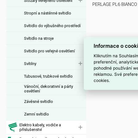
Stožáry veřejného osvětlení
PERLAGE PL6 BIANCO
Stropní a nástěnné svítidlo
Svítidlo do výbušného prostředí
Svítidlo na stroje
Informace o cook
Svítidlo pro veřejné osvětlení
Kliknutím na Souhlasí
preferenční, analytic
Svítilny
pohodlné používání we
reklamou. Své prefere
Tubusové, trubkové svítidlo
cookies.
Vánoční, dekorativní a párty
osvětlení
Závěsné svítidlo
Zemní svítidlo
Elektro kabely, vodiče a
příslušenství