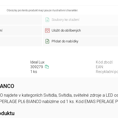
Obrázky pro tento produkt mají pouze ilustrativní charakter.
Soubory ke stažení
ní
Uložit do oblíbených
Přidat do nabídky
Ideal Lux
Kód zboží:
309279
EAN:
1 ks
Recyklační po
IANCO
ajdete v kategoriích Svítidla, Svítidla, světelné zdroje a LED 
 PERLAGE PL6 BIANCO nabízíme od 1 ks. Kód EMAS PERLAGE 
oduktu