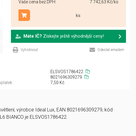
Vaše cena bez DPH:
7 742,63 Kč
/ks
ks
Přidat do košíku
Máte IČ?
Získejte ještě výhodnější ceny!
Vytisknout
Odeslat emailem
ELSVOS1786422
8021696309279
platek:
7,50 Kč
osvětlení, výrobce Ideal Lux, EAN 8021696309279, kód
PL6 BIANCO je ELSVOS1786422.