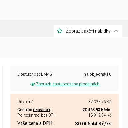
Zobrazit akční nabídky
Dostupnost EMAS:
na objednávku
Zobrazit dostupnost na prodejnách
Původně:
32 327,75 Kč
Cena po
registraci
:
20 463,93 Kč
/ks
Po registraci bez DPH:
16 912,34 Kč
Vaše cena s DPH:
30 065,44 Kč
/ks