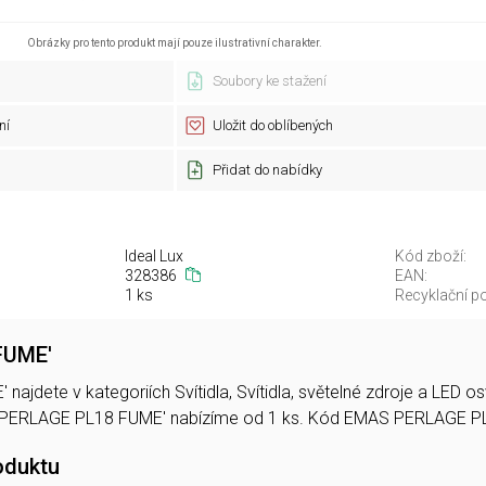
Obrázky pro tento produkt mají pouze ilustrativní charakter.
Soubory ke stažení
ní
Uložit do oblíbených
Přidat do nabídky
Ideal Lux
Kód zboží:
328386
EAN:
1 ks
Recyklační po
FUME'
ajdete v kategoriích Svítidla, Svítidla, světelné zdroje a LED 
 PERLAGE PL18 FUME' nabízíme od 1 ks. Kód EMAS PERLAGE P
oduktu