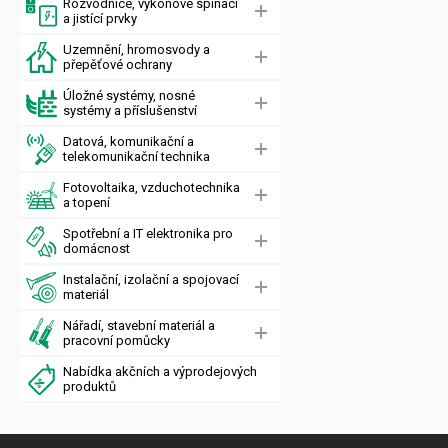
Rozvodnice, výkonové spínací
a jistící prvky
Uzemnění, hromosvody a
přepěťové ochrany
Úložné systémy, nosné
systémy a příslušenství
Datová, komunikační a
telekomunikační technika
Fotovoltaika, vzduchotechnika
a topení
Spotřební a IT elektronika pro
domácnost
Instalační, izolační a spojovací
materiál
Nářadí, stavební materiál a
pracovní pomůcky
Nabídka akčních a výprodejových
produktů