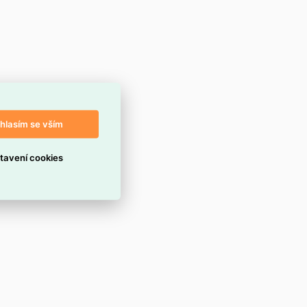
hlasím se vším
tavení cookies