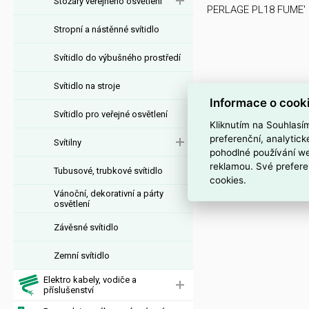
Stožáry veřejného osvětlení
PERLAGE PL18 FUME'
Stropní a nástěnné svítidlo
Svítidlo do výbušného prostředí
Svítidlo na stroje
Informace o cook
Svítidlo pro veřejné osvětlení
Kliknutím na Souhlasí
preferenční, analytic
Svítilny
pohodlné používání we
reklamou. Své prefere
Tubusové, trubkové svítidlo
cookies.
Vánoční, dekorativní a párty
osvětlení
Závěsné svítidlo
Zemní svítidlo
Elektro kabely, vodiče a
příslušenství