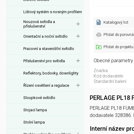
Lištový systém s nosným profilem
Nouzová svítidla a
Katalogový list
příslušenství
Přidat do porovná
Orientační a noční svítidlo
Přidat do projektu
Pracovní a stavenišťní svítidlo
Obecné parametry
Příslušenství pro svítidla
Značka:
Reflektory, bodovky, downlighty
Kód dodavatele:
Standardní balení:
Řízení osvětlení a regulace
PERLAGE PL18 
Sloupkové svítidlo
PERLAGE PL18 FUME' n
Stojací lampa
dodavatele 328386.
Stolní lampa
Interní název pr