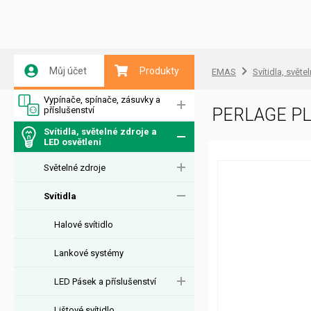
Můj účet
Produkty
EMAS
Svítidla, světe
Vypínače, spínače, zásuvky a
příslušenství
PERLAGE PL
Svítidla, světelné zdroje a
LED osvětlení
Světelné zdroje
Svítidla
Halové svítidlo
Lankové systémy
LED Pásek a příslušenství
Lištové svítidlo