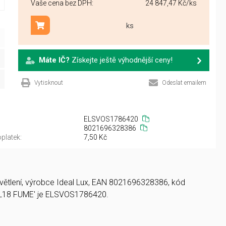
Vaše cena bez DPH:
24 847,47 Kč
/ks
ks
Přidat do košíku
Máte IČ?
Získejte ještě výhodnější ceny!
Vytisknout
Odeslat emailem
ELSVOS1786420
8021696328386
platek:
7,50 Kč
osvětlení, výrobce Ideal Lux, EAN 8021696328386, kód
L18 FUME' je ELSVOS1786420.