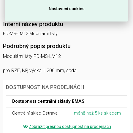
Se středovou vzdáleností mezi otvory
25 mm
pro
Nastavení cookies
pravidelné a opakovatelné rozmístění příslušenství.
Interní název produktu
PD-MS-LM12 Modulární lišty
Podrobný popis produktu
Modulární lišty PD-MS-LM12
pro RZE, NP, výška 1 200 mm, sada
DOSTUPNOST NA PRODEJNÁCH
Dostupnost centrální sklady EMAS
Centrální sklad Ostrava
méně než 5 ks skladem
Zobrazit přesnou dostupnost na prodejnách