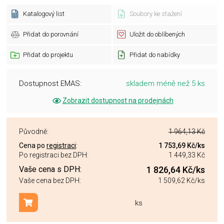
Katalogový list
Soubory ke stažení
Přidat do porovnání
Uložit do oblíbených
Přidat do projektu
Přidat do nabídky
Dostupnost EMAS:
skladem méně než 5 ks
Zobrazit dostupnost na prodejnách
Původně:
1 964,13 Kč
Cena po
registraci
:
1 753,69 Kč
/ks
Po registraci bez DPH:
1 449,33 Kč
Vaše cena s DPH:
1 826,64 Kč
/ks
Vaše cena bez DPH:
1 509,62 Kč
/ks
ks
Přidat do košíku