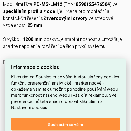
Modulární lišta
PD-MS-LM12
(EAN:
8590125476504
) ve
speciálním profilu
z
oceli
je určena pro montážní a
konstrukční řešení s
čtvercovými otvory
ve středové
vzdálenosti
25 mm
.
S výškou
1200 mm
poskytuje stabilní nosnost a umožňuje
snadné napojení a rozšíření dalších prvků systému.
PROČ SI VYBRAT PD‑MS‑LM12 MODULÁRNÍ LIŠTY?
Informace o cookies
Model
PD‑MS‑LM12
je navržen pro použití v
Kliknutím na Souhlasím se vším budou uloženy cookies
modulárních sestavách a jednoduchou montáž.
funkční, preferenční, analytické i marketingové -
Lišta je v provedení se
speciálním profilem
, který
dokážeme vám tak umožnit pohodlné používání webu,
umožňuje flexibilní upevnění komponent.
měřit funkčnost našeho webu i vás cílit reklamou. Své
preference můžete snadno upravit kliknutím na
Vyrobené z
oceli
pro zvýšenou pevnost a tuhost
Nastavení cookies.
konstrukce.
Disponují
čtvercovými otvory
, jež usnadňují přesné
Souhlasím se vším
umístění a zajištění prvků.