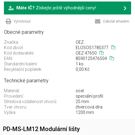
Máte IČ?
Získejte ještě výhodnější ceny!
Vytisknout
Odeslat emailem
Obecné parametry
Značka:
OEZ
Kód zboží:
ELOSOS1785377
Kód dodavatele:
OEZ:47650
EAN:
8590125476504
Standardní balení:
1 ks
Recyklační poplatek:
0,00 Kč
Technické parametry
Materiál:
ocel
Provedení:
speciální profil
Středová vzdálenost otvorů:
25 mm
Tvar otvoru:
čtvercová díra
Výška:
1200 mm
PD-MS-LM12 Modulární lišty