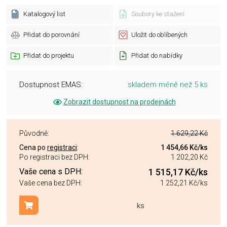
Katalogový list
Soubory ke stažení
Přidat do porovnání
Uložit do oblíbených
Přidat do projektu
Přidat do nabídky
Dostupnost EMAS:
skladem méně než 5 ks
Zobrazit dostupnost na prodejnách
Původně:
1 629,22 Kč
Cena po
registraci
:
1 454,66 Kč
/ks
Po registraci bez DPH:
1 202,20 Kč
Vaše cena s DPH:
1 515,17 Kč
/ks
Vaše cena bez DPH:
1 252,21 Kč
/ks
ks
Přidat do košíku