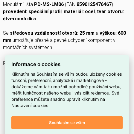
Modulární lišta
PD-MS-LM06
(EAN
8590125476467
) —
provedení: speciální profil
,
materiál: ocel
,
tvar otvoru:
čtvercová díra
.
Se
středovou vzdáleností otvorů: 25 mm
a
výškou: 600
mm
umožňuje přesné a pevné uchycení komponent v
montážních systémech.
PROČ SI VYBRAT MODULÁRNÍ LIŠTY PD-MS-LM06?
Informace o cookies
Díky
speciálnímu profilu
se lišty snadno přizpůsobí
Kliknutím na Souhlasím se vším budou uloženy cookies
specifickým konstrukčním požadavkům.
funkční, preferenční, analytické i marketingové -
dokážeme vám tak umožnit pohodlné používání webu,
Vyrobené z
oceli
nabízejí spolehlivou mechanickou
měřit funkčnost našeho webu i vás cílit reklamou. Své
pevnost a odolnost vůči opotřebení.
preference můžete snadno upravit kliknutím na
S
čtvercovou dírou
pro upevňování komponent je
Nastavení cookies.
zajištěno přesné a stabilní usazení.
Se
středovou vzdáleností otvorů 25 mm
poskytují
Souhlasím se vším
pravidelný rozestup pro jednoduchou a předvídatelnou