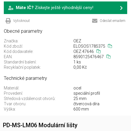
Máte IČ?
Získejte ještě výhodnější ceny!
Vytisknout
Odeslat emailem
Obecné parametry
Značka:
OEZ
Kód zboží:
ELOSOS1785375
Kód dodavatele:
OEZ:47646
EAN:
8590125476467
Standardní balení:
1 ks
Recyklační poplatek:
0,00 Kč
Technické parametry
Materiál:
ocel
Provedení:
speciální profil
Středová vzdálenost otvorů:
25 mm
Tvar otvoru:
čtvercová díra
Výška:
600 mm
PD-MS-LM06 Modulární lišty