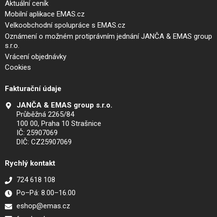
Aktuální ceník
Mobilní aplikace EMAS.cz
Velkoobchodní spolupráce s EMAS.cz
Oznámení o možném protiprávním jednání JANČA & EMAS group
s.r.o.
Vrácení objednávky
Cookies
Fakturační údaje
JANČA & EMAS group s.r.o.
Průběžná 2265/84
100 00, Praha 10 Strašnice
IČ: 25907069
DIČ: CZ25907069
Rychlý kontakt
724 618 108
Po–Pá: 8.00–16.00
eshop@emas.cz