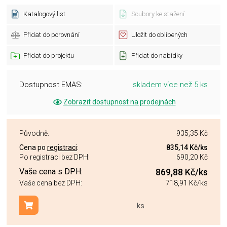
Katalogový list
Soubory ke stažení
Přidat do porovnání
Uložit do oblíbených
Přidat do projektu
Přidat do nabídky
Dostupnost EMAS:
skladem více než 5 ks
Zobrazit dostupnost na prodejnách
Původně:
935,35 Kč
Cena po
registraci
:
835,14 Kč
/ks
Po registraci bez DPH:
690,20 Kč
Vaše cena s DPH:
869,88 Kč
/ks
Vaše cena bez DPH:
718,91 Kč
/ks
ks
Přidat do košíku