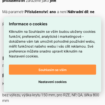
příslušenství
zařazené jako
jiné
.
Má parametr
Příslušenství: ano
a není
Náhradní díl: ne
.
Informace o cookies
PROČ SI VYBRAT TENTO KRYT?
Tento kryt je zařazen jako
jiné
příslušenství, což
Kliknutím na Souhlasím se vším budou uloženy cookies
funkční, preferenční, analytické i marketingové -
naznačuje, že jde o netradiční nebo doplňkové řešení
dokážeme vám tak umožnit pohodlné používání webu,
vhodné tam, kde standardní kategorie příslušenství
měřit funkčnost našeho webu i vás cílit reklamou. Své
nepostačují.
preference můžete snadno upravit kliknutím na
Nastavení cookies.
Interní název produktu
PD-MS-KM01508 Kryt
Souhlasím se vším
Podrobný popis produktu
Nastavení cookies
Kryt PD-MS-KM01508
bez výřezu, výška krytu 150 mm, pro RZE, NP, QA, šířka 800
mm