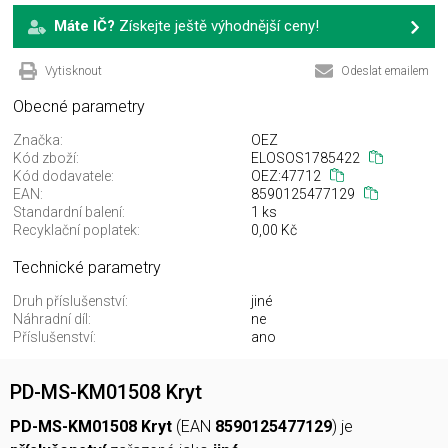
Máte IČ?
Získejte ještě výhodnější ceny!
Vytisknout
Odeslat emailem
Obecné parametry
Značka:
OEZ
Kód zboží:
ELOSOS1785422
Kód dodavatele:
OEZ:47712
EAN:
8590125477129
Standardní balení:
1 ks
Recyklační poplatek:
0,00 Kč
Technické parametry
Druh příslušenství:
jiné
Náhradní díl:
ne
Příslušenství:
ano
PD-MS-KM01508 Kryt
PD-MS-KM01508 Kryt
(EAN
8590125477129
) je