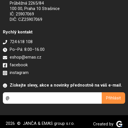
Průběžná 2265/84
100 00, Praha 10 Strašnice
IČ: 25907069
DIČ: CZ25907069
Rychlý kontakt
724 618 108
Po–Pá: 8.00–16.00
eshop@emas.cz
facebook
instagram
Získejte slevy, akce a novinky přednostně na váš e-mail.
2026 © JANČA & EMAS group s.r.o.
Created by