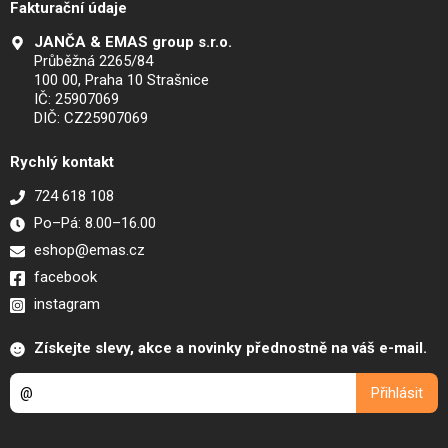
Fakturační údaje
JANČA & EMAS group s.r.o.
Průběžná 2265/84
100 00, Praha 10 Strašnice
IČ: 25907069
DIČ: CZ25907069
Rychlý kontakt
724 618 108
Po–Pá: 8.00–16.00
eshop@emas.cz
facebook
instagram
Získejte slevy, akce a novinky přednostně na váš e-mail.