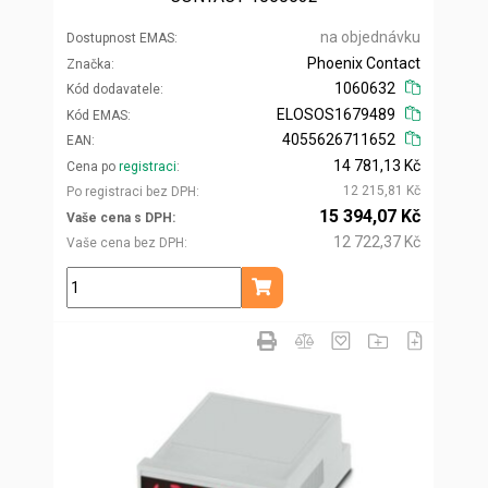
na objednávku
Dostupnost EMAS
Phoenix Contact
Značka
1060632
Kód dodavatele
ELOSOS1679489
Kód EMAS
4055626711652
EAN
14 781,13 Kč
Cena po
registraci
12 215,81 Kč
Po registraci bez DPH
15 394,07 Kč
Vaše cena s DPH
12 722,37 Kč
Vaše cena bez DPH
ks
Přidat do košíku