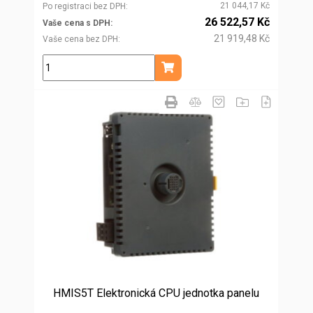
21 044,17 Kč
Po registraci bez DPH
26 522,57 Kč
Vaše cena s DPH
21 919,48 Kč
Vaše cena bez DPH
ks
Přidat do košíku
HMIS5T Elektronická CPU jednotka panelu