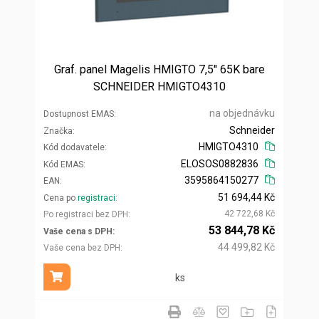
Graf. panel Magelis HMIGTO 7,5'' 65K bare
SCHNEIDER HMIGTO4310
na objednávku
Dostupnost EMAS
Schneider
Značka
HMIGTO4310
Kód dodavatele
ELOSOS0882836
Kód EMAS
3595864150277
EAN
51 694,44 Kč
Cena po
registraci
42 722,68 Kč
Po registraci bez DPH
53 844,78 Kč
Vaše cena s DPH
44 499,82 Kč
Vaše cena bez DPH
ks
Přidat do košíku