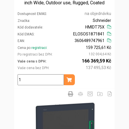
inch Wide, Outdoor use, Rugged, Coated
na objednávku
Dostupnost EMAS
Schneider
Značka
HMIDT75X
Kód dodavatele
ELOSOS1871841
Kód EMAS
3606489747961
EAN
159 725,61 Kč
Cena po
registraci
132 004,64 Kč
Po registraci bez DPH
166 369,59 Kč
Vaše cena s DPH
137 495,53 Kč
Vaše cena bez DPH
ks
Přidat do košíku