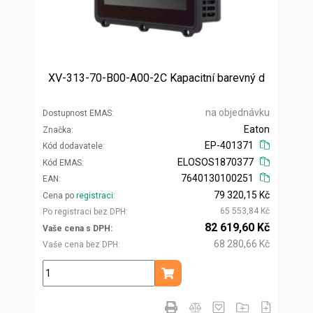
XV-313-70-B00-A00-2C Kapacitní barevný d
na objednávku
Dostupnost EMAS
Eaton
Značka
EP-401371
Kód dodavatele
ELOSOS1870377
Kód EMAS
7640130100251
EAN
79 320,15 Kč
Cena po
registraci
65 553,84 Kč
Po registraci bez DPH
82 619,60 Kč
Vaše cena s DPH
68 280,66 Kč
Vaše cena bez DPH
ks
Přidat do košíku