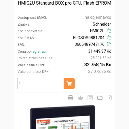
HMIG2U Standard BOX pro GTU, Flash EPROM
na objednávku
Dostupnost EMAS
Schneider
Značka
HMIG2U
Kód dodavatele
ELOSOS0881704
Kód EMAS
3606489747176
EAN
31 449,87 Kč
Cena po
registraci
25 991,63 Kč
Po registraci bez DPH
32 758,15 Kč
Vaše cena s DPH
27 072,85 Kč
Vaše cena bez DPH
ks
Přidat do košíku