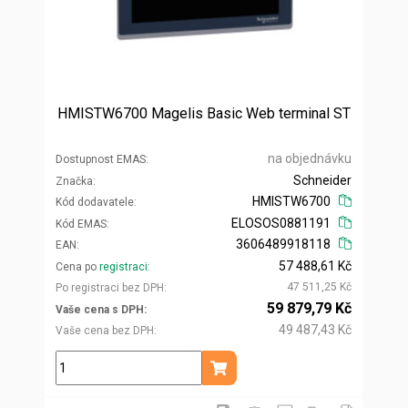
HMISTW6700 Magelis Basic Web terminal ST
na objednávku
Dostupnost EMAS
Schneider
Značka
HMISTW6700
Kód dodavatele
ELOSOS0881191
Kód EMAS
3606489918118
EAN
57 488,61 Kč
Cena po
registraci
47 511,25 Kč
Po registraci bez DPH
59 879,79 Kč
Vaše cena s DPH
49 487,43 Kč
Vaše cena bez DPH
ks
Přidat do košíku