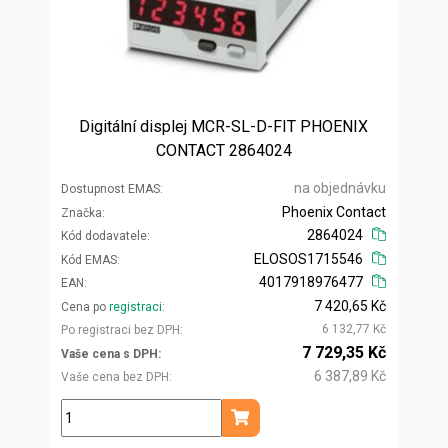
Digitální displej MCR-SL-D-FIT PHOENIX
CONTACT 2864024
na objednávku
Dostupnost EMAS
Phoenix Contact
Značka
2864024
Kód dodavatele
ELOSOS1715546
Kód EMAS
4017918976477
EAN
7 420,65 Kč
Cena po
registraci
6 132,77 Kč
Po registraci bez DPH
7 729,35 Kč
Vaše cena s DPH
6 387,89 Kč
Vaše cena bez DPH
ks
Přidat do košíku