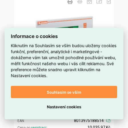
Informace o cookies
Kliknutím na Souhlasím se vším budou uloženy cookies
funkční, preferenční, analytické i marketingové -
dokážeme vám tak umožnit pohodlné používání webu,
měřit funkčnost našeho webu i vás cílit reklamou. Své
preference můžete snadno upravit kliknutím na
Nastavení cookies.
Lovato LRXP01 HMI operátorský panel
RS232/RS485
Souhlasím se vším
na objednávku
Dostupnost EMAS
Lovato
Značka
Nastavení cookies
LRXP01
Kód dodavatele
ELOSOS1023209
Kód EMAS
8013975188514
EAN
10 035,97 Kč
Cena po
registraci