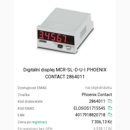
Digitální displej MCR-SL-D-U-I PHOENIX
CONTACT 2864011
na objednávku
Dostupnost EMAS
Phoenix Contact
Značka
2864011
Kód dodavatele
ELOSOS1715545
Kód EMAS
4017918820718
EAN
7 306,13 Kč
Cena po
registraci
6 038,12 Kč
Po registraci bez DPH