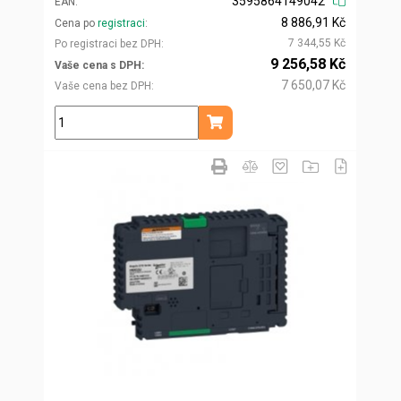
3595864149042
EAN
8 886,91 Kč
Cena po
registraci
7 344,55 Kč
Po registraci bez DPH
9 256,58 Kč
Vaše cena s DPH
7 650,07 Kč
Vaše cena bez DPH
ks
Přidat do košíku