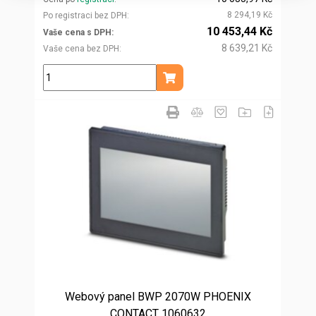
8 294,19 Kč
Po registraci bez DPH
10 453,44 Kč
Vaše cena s DPH
8 639,21 Kč
Vaše cena bez DPH
ks
Přidat do košíku
Webový panel BWP 2070W PHOENIX
CONTACT 1060632