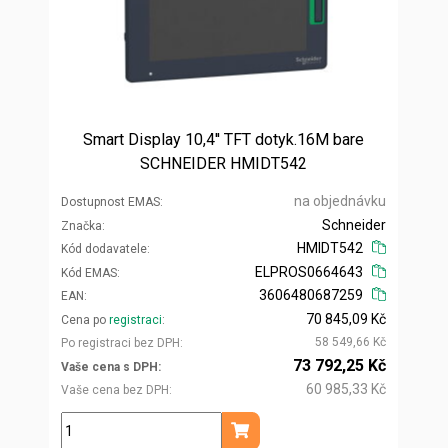
Smart Display 10,4'' TFT dotyk.16M bare
SCHNEIDER HMIDT542
na objednávku
Dostupnost EMAS
Schneider
Značka
HMIDT542
Kód dodavatele
ELPROS0664643
Kód EMAS
3606480687259
EAN
70 845,09 Kč
Cena po
registraci
58 549,66 Kč
Po registraci bez DPH
73 792,25 Kč
Vaše cena s DPH
60 985,33 Kč
Vaše cena bez DPH
ks
Přidat do košíku