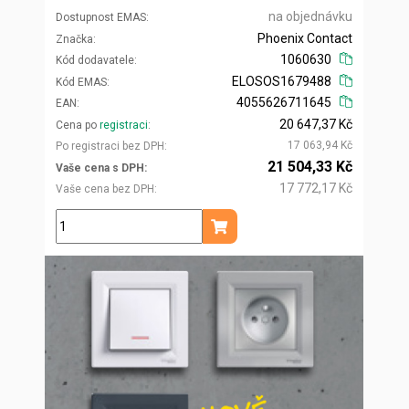
na objednávku
Dostupnost EMAS
Phoenix Contact
Značka
1060630
Kód dodavatele
ELOSOS1679488
Kód EMAS
4055626711645
EAN
20 647,37 Kč
Cena po
registraci
17 063,94 Kč
Po registraci bez DPH
21 504,33 Kč
Vaše cena s DPH
17 772,17 Kč
Vaše cena bez DPH
ks
Přidat do košíku