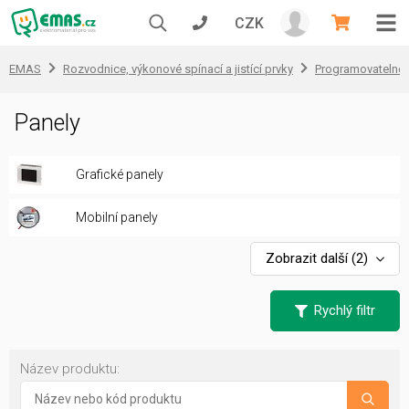
CZK
EMAS
Rozvodnice, výkonové spínací a jistící prvky
Programovatelné ř
Panely
Grafické panely
Mobilní panely
Zobrazit další
(2)
Rychlý filtr
Název produktu: