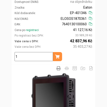
na objednávku
Dostupnost EMAS
Eaton
Značka
EP-401346
Kód dodavatele
ELOSOS1870361
Kód EMAS
7640130100060
EAN
41 127,16 Kč
Cena po
registraci
33 989,39 Kč
Po registraci bez DPH
42 837,96 Kč
Vaše cena s DPH
35 403,27 Kč
Vaše cena bez DPH
ks
Přidat do košíku