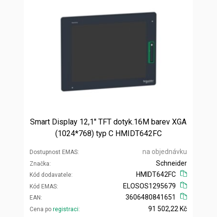
Smart Display 12,1'' TFT dotyk.16M barev XGA
(1024*768) typ C HMIDT642FC
na objednávku
Dostupnost EMAS
Schneider
Značka
HMIDT642FC
Kód dodavatele
ELOSOS1295679
Kód EMAS
3606480841651
EAN
91 502,22 Kč
Cena po
registraci