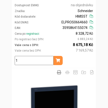
na objednávku
Dostupnost EMAS
Schneider
Značka
HMIS5T
Kód dodavatele
ELPROS0664660
Kód EMAS
3595864155074
EAN
8 328,72 Kč
Cena po
registraci
6 883,24 Kč
Po registraci bez DPH
8 675,18 Kč
Vaše cena s DPH
7 169,57 Kč
Vaše cena bez DPH
ks
Přidat do košíku