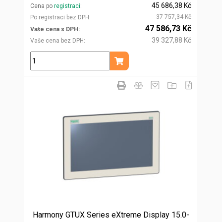
45 686,38 Kč
Cena po
registraci
37 757,34 Kč
Po registraci bez DPH
47 586,73 Kč
Vaše cena s DPH
39 327,88 Kč
Vaše cena bez DPH
ks
Přidat do košíku
Harmony GTUX Series eXtreme Display 15.0-