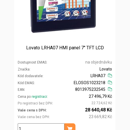
Lovato LRHA07 HMI panel 7'' TFT LCD
na objednávku
Dostupnost EMAS
Lovato
Značka
LRHA07
Kód dodavatele
ELOSOS1023218
Kód EMAS
8013975232545
EAN
27 496,79 Kč
Cena po
registraci
22 724,62 Kč
Po registraci bez DPH
28 640,48 Kč
Vaše cena s DPH
23 669,82 Kč
Vaše cena bez DPH
ks