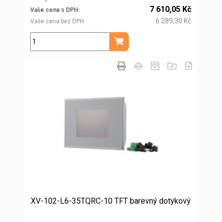
7 610,05 Kč
Vaše cena s DPH
6 289,30 Kč
Vaše cena bez DPH
ks
Přidat do košíku
XV-102-L6-35TQRC-10 TFT barevný dotykový