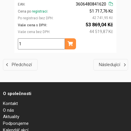
3606480841620
EAN
51 717,76 Kč
Cena po
registraci
42 741,95 Kč
Po registraci bez DPH
53 869,04 Kč
Vaše cena s DPH
44 519,87 Kč
Vaše cena bez DPH
ks
Přidat do košíku
Předchozí
Následující
O společnosti
Kontakt
O nás
Aktuality
Podporujeme
Kalendář akcí