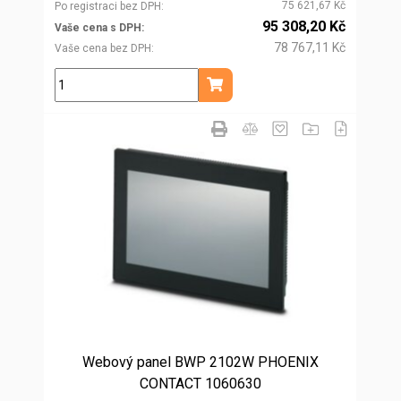
75 621,67 Kč
Po registraci bez DPH
95 308,20 Kč
Vaše cena s DPH
78 767,11 Kč
Vaše cena bez DPH
ks
Přidat do košíku
Webový panel BWP 2102W PHOENIX
CONTACT 1060630