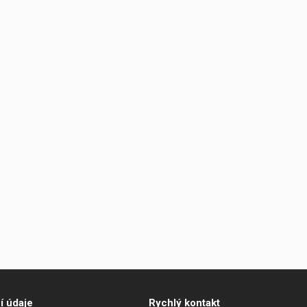
í údaje
Rychlý kontakt