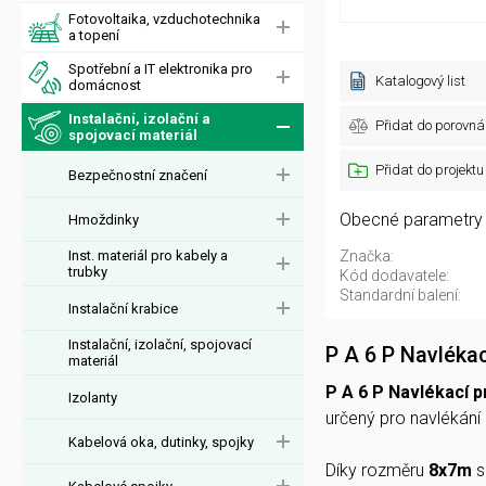
Fotovoltaika, vzduchotechnika
a topení
Spotřební a IT elektronika pro
Katalogový list
domácnost
Instalační, izolační a
Přidat do porovná
spojovací materiál
Přidat do projektu
Bezpečnostní značení
Obecné parametry
Hmoždinky
Inst. materiál pro kabely a
Značka:
trubky
Kód dodavatele:
Standardní balení:
Instalační krabice
Instalační, izolační, spojovací
P A 6 P Navlékac
materiál
P A 6 P Navlékací p
Izolanty
určený pro navlékání 
Kabelová oka, dutinky, spojky
Díky rozměru
8x7m
s