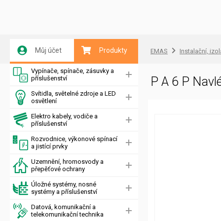
Můj účet
Produkty
EMAS
Instalační, izo
Vypínače, spínače, zásuvky a
příslušenství
P A 6 P Navlé
Svítidla, světelné zdroje a LED
osvětlení
Elektro kabely, vodiče a
příslušenství
Rozvodnice, výkonové spínací
a jistící prvky
Uzemnění, hromosvody a
přepěťové ochrany
Úložné systémy, nosné
systémy a příslušenství
Datová, komunikační a
telekomunikační technika