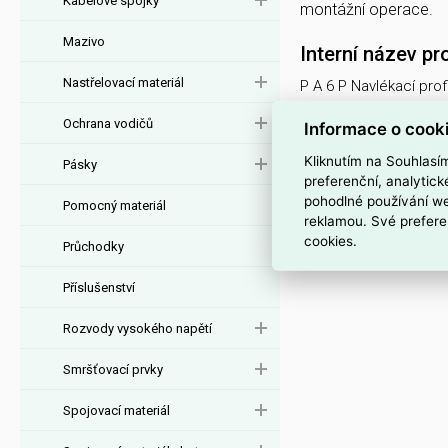
Kabelové spojky
montážní operace.
Mazivo
Interní název pr
Nastřelovací materiál
P A 6 P Navlékací prof
Ochrana vodičů
Informace o cook
Kliknutím na Souhlasí
Pásky
preferenční, analytic
pohodlné používání we
Pomocný materiál
reklamou. Své prefere
cookies.
Průchodky
Příslušenství
Rozvody vysokého napětí
Smršťovací prvky
Spojovací materiál