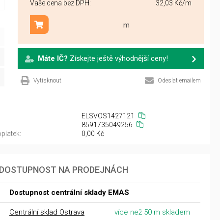
Vaše cena bez DPH:
32,03 Kč
/m
m
Přidat do košíku
Máte IČ?
Získejte ještě výhodnější ceny!
Vytisknout
Odeslat emailem
ELSVOS1427121
8591735049256
platek:
0,00 Kč
DOSTUPNOST NA PRODEJNÁCH
Dostupnost centrální sklady EMAS
Centrální sklad Ostrava
více než 50 m skladem