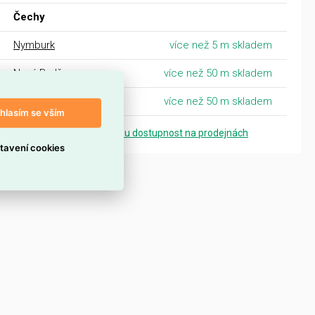
Čechy
Nymburk
více než 5 m skladem
Nový Bydžov
více než 50 m skladem
Poděbrady
více než 50 m skladem
hlasím se vším
Zobrazit přesnou dostupnost na prodejnách
tavení cookies