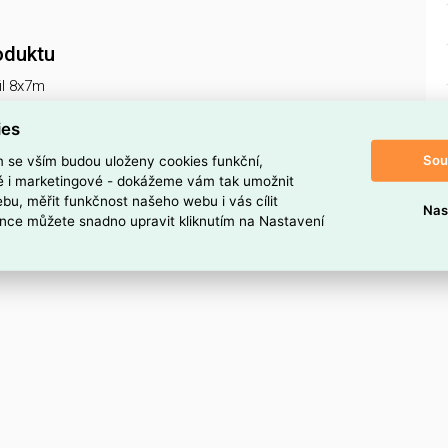
oduktu
il 8x7m
ies
Sou
m se vším budou uloženy cookies funkční,
ké i marketingové - dokážeme vám tak umožnit
bu, měřit funkčnost našeho webu i vás cílit
Nas
nce můžete snadno upravit kliknutím na Nastavení