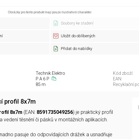
Obrázky pro tento produkt mají pouze ilustrativní charakter.
Soubory ke stažení
ní
Uložit do oblíbených
Přidat do nabídky
Technik Elektro
Kód zboží:
P A 6 P
EAN:
85 m
Recyklační po
í profil 8x7m
rofil 8x7m
(EAN:
8591735049256
) je praktický profil
a vedení těsnění či pásků v montážních aplikacích.
nadno pasuje do odpovídajících drážek a usnadňuje