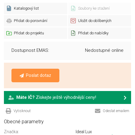
Katalogový list
Soubory ke stažení
Přidat do porovnání
Uložit do oblíbených
Přidat do projektu
Přidat do nabídky
Dostupnost EMAS:
Nedostupné online
Poslat dotaz
Máte IČ?
Získejte ještě výhodnější ceny!
Vytisknout
Odeslat emailem
Obecné parametry
Značka:
Ideal Lux