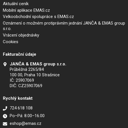
Aktuální ceník
Mobilní aplikace EMAS.cz
Velkoobchodní spolupráce s EMAS.cz
Oznámení o možném protiprávním jednání JANČA & EMAS group
s.r.o.
Vrácení objednávky
Cookies
Fakturační údaje
JANČA & EMAS group s.r.o.
Průběžná 2265/84
100 00, Praha 10 Strašnice
IČ: 25907069
DIČ: CZ25907069
Rychlý kontakt
724 618 108
Po–Pá: 8.00–16.00
eshop@emas.cz