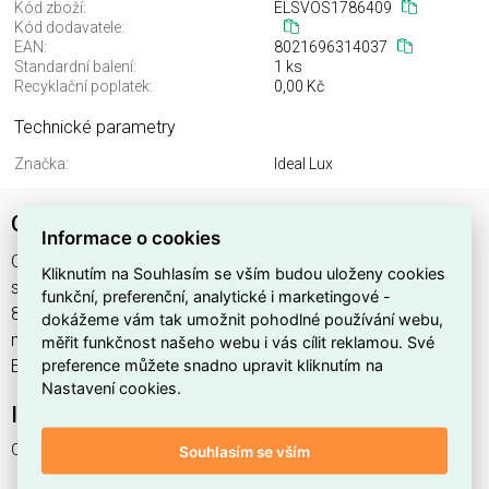
Kód zboží:
ELSVOS1786409
Kód dodavatele:
EAN:
8021696314037
Standardní balení:
1 ks
Recyklační poplatek:
0,00 Kč
Technické parametry
Značka:
Ideal Lux
ORBIT SP D93 NERO
Informace o cookies
ORBIT SP D93 NERO najdete v kategoriích Svítidla, Svítidla,
Kliknutím na Souhlasím se vším budou uloženy cookies
světelné zdroje a LED osvětlení, výrobce Ideal Lux, EAN
funkční, preferenční, analytické i marketingové -
8021696314037, kód dodavatele . ORBIT SP D93 NERO
dokážeme vám tak umožnit pohodlné používání webu,
nabízíme od 1 ks. Kód EMAS ORBIT SP D93 NERO je
měřit funkčnost našeho webu i vás cílit reklamou. Své
preference můžete snadno upravit kliknutím na
ELSVOS1786409.
Nastavení cookies.
Interní název produktu
ORBIT SP D93 NERO
Souhlasím se vším