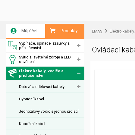
Můj účet
Produkty
EMAS
Elektro kabely,
Vypínače, spínače, zásuvky a
příslušenství
Ovládací ka
Svítidla, světelné zdroje a LED
osvětlení
Elektro kabely, vodiče a
příslušenství
Datové a sdělovací kabely
Hybridní kabel
Jednožilový vodič s jednou izolací
Koaxiální kabel