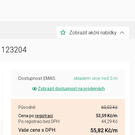
Zobrazit akční nabídky
 1123204
Dostupnost EMAS:
skladem více než 5 m
Zobrazit dostupnost na prodejnách
Původně:
60,02 Kč
Cena po
registraci
:
53,59 Kč
/m
Po registraci bez DPH:
44,29 Kč
Vaše cena s DPH:
55,82 Kč
/m