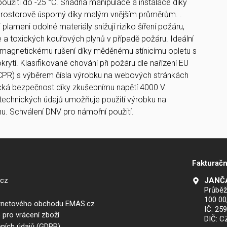
použití do -25 °C. Snadná manipulace a instalace díky
. Prostorově úsporný díky malým vnějším průměrům. .
plameni odolné materiály snižují riziko šíření požáru,
 a toxických kouřových plynů v případě požáru. Ideální
omagnetickému rušení díky měděnému stínicímu opletu s
ytí. Klasifikované chování při požáru dle nařízení EU
R) s výběrem čísla výrobku na webových stránkách
cká bezpečnost díky zkušebnímu napětí 4000 V.
 technických údajů umožňuje použití výrobku na
. Schválení DNV pro námořní použití.
Fakturačn
.cz
JANČA
Průběž
100 00
ernetového obchodu EMAS.cz
IČ: 25
 pro vrácení zboží
DIČ: 
ních údajů (GDPR)