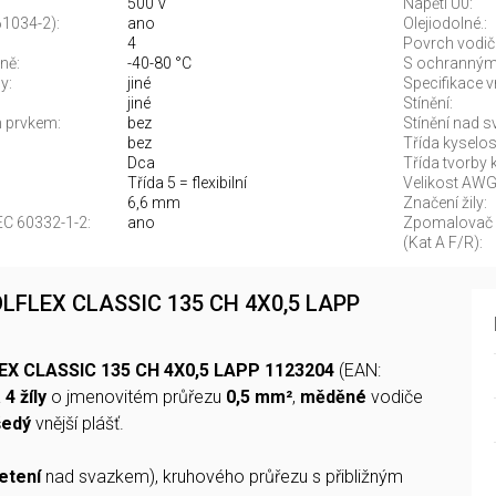
500 V
Napětí U0:
61034-2):
ano
Olejiodolné.:
4
Povrch vodič
ně:
-40-80 °C
S ochranným
y:
jiné
Specifikace v
jiné
Stínění:
m prvkem:
bez
Stínění nad 
bez
Třída kyselost
Dca
Třída tvorby 
Třída 5 = flexibilní
Velikost AWG
6,6 mm
Značení žily:
EC 60332-1-2:
ano
Zpomalovač h
(Kat A F/R):
 ÖLFLEX CLASSIC 135 CH 4X0,5 LAPP
EX CLASSIC 135 CH 4X0,5 LAPP 1123204
(EAN:
á
4 žíly
o jmenovitém průřezu
0,5 mm²
,
měděné
vodiče
šedý
vnější plášť.
etení
nad svazkem), kruhového průřezu s přibližným