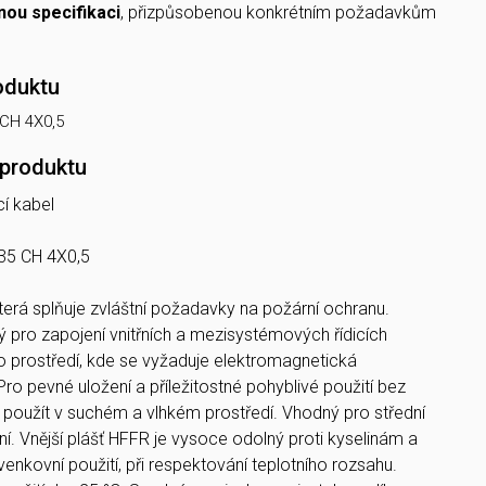
inou specifikaci
, přizpůsobenou konkrétním požadavkům
oduktu
CH 4X0,5
 produktu
cí kabel
5 CH 4X0,5
terá splňuje zvláštní požadavky na požární ochranu.
ý pro zapojení vnitřních a mezisystémových řídicích
 prostředí, kde se vyžaduje elektromagnetická
Pro pevné uložení a příležitostné pohyblivé použití bez
 použít v suchém a vlhkém prostředí. Vhodný pro střední
 Vnější plášť HFFR je vysoce odolný proti kyselinám a
nkovní použití, při respektování teplotního rozsahu.