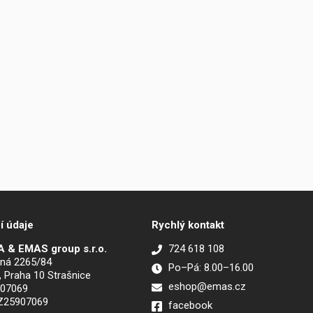
í údaje
Rychlý kontakt
 & EMAS group s.r.o.
724 618 108
ná 2265/84
Po–Pá: 8.00–16.00
, Praha 10 Strašnice
eshop@emas.cz
907069
CZ25907069
facebook