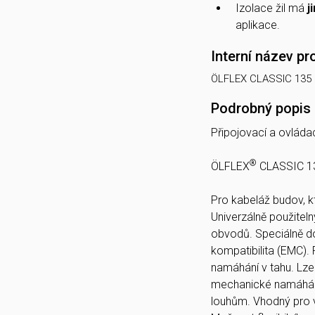
Izolace žil má
j
aplikace.
Interní název pr
ÖLFLEX CLASSIC 135 
Podrobný popis
Připojovací a ovláda
®
ÖLFLEX
CLASSIC 13
Pro kabeláž budov, k
Univerzálně použiteln
obvodů. Speciálně do
kompatibilita (EMC). 
namáhání v tahu. Lze
mechanické namáhání.
louhům. Vhodný pro ve