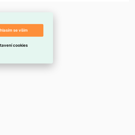
hlasím se vším
tavení cookies