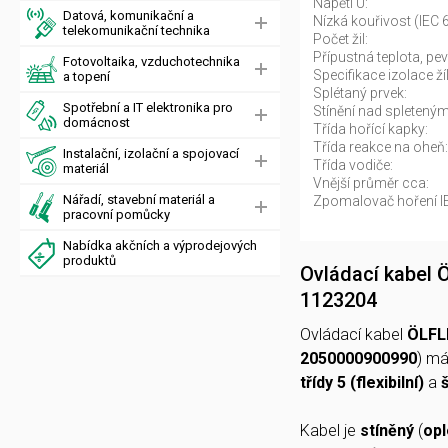
Napětí U:
Datová, komunikační a
Nízká kouřivost (IEC 
telekomunikační technika
Počet žil:
Přípustná teplota, pev
Fotovoltaika, vzduchotechnika
Specifikace izolace žíl
a topení
Splétaný prvek:
Spotřební a IT elektronika pro
Stínění nad spletený
domácnost
Třída hořící kapky:
Třída reakce na oheň:
Instalační, izolační a spojovací
Třída vodiče:
materiál
Vnější průměr cca:
Nářadí, stavební materiál a
Zpomalovač hoření I
pracovní pomůcky
Nabídka akčních a výprodejových
produktů
Ovládací kabel
1123204
Ovládací kabel
ÖLFL
2050000900990
) m
třídy 5 (flexibilní)
a
Kabel je
stíněný
(
opl