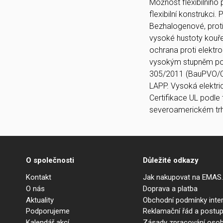
Možnost flexibilního 
flexibilní konstrukci
Bezhalogenové, proti 
vysoké hustoty kouře
ochrana proti elektr
vysokým stupněm pokr
305/2011 (BauPVO/CP
LAPP. Vysoká elektri
Certifikace UL podle
severoamerickém trhu
O společnosti
Důležité odkazy
Kontakt
Jak nakupovat na EMAS
O nás
Doprava a platba
Aktuality
Obchodní podmínky int
Podporujeme
Reklamační řád a postup
Kalendář akcí
Zásady zpracování osob