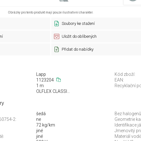
Obrázky pro tento produkt mají pouze ilustrativní charakter.
Soubory ke stažení
ní
Uložit do oblíbených
Přidat do nabídky
Lapp
Kód zboží:
1123204
EAN:
1 m
Recyklační po
OLFLEX CLASSIC 135
ry
šedá
Bez halogenů
60754-2:
ne
Geometrie ka
72 kg/km
Identifikace 
jiné
Jmenovitý prů
tě:
jiné
Materiál vodi