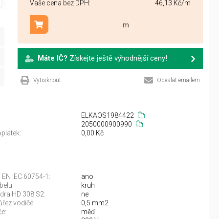
Vaše cena bez DPH:
46,13 Kč
/m
m
Přidat do košíku
Máte IČ?
Získejte ještě výhodnější ceny!
Vytisknout
Odeslat emailem
ELKAOS1984422
2050000900990
platek:
0,00 Kč
 EN IEC 60754-1:
ano
belu:
kruh
jádra HD 308 S2:
ne
řez vodiče:
0,5 mm2
če:
měď