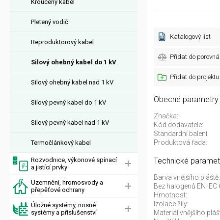
Kroucený kabel
Pletený vodič
Katalogový list
Reproduktorový kabel
Přidat do porovná
Silový ohebný kabel do 1 kV
Přidat do projektu
Silový ohebný kabel nad 1 kV
Obecné parametry
Silový pevný kabel do 1 kV
Značka:
Silový pevný kabel nad 1 kV
Kód dodavatele:
Standardní balení:
Produktová řada:
Termočlánkový kabel
Rozvodnice, výkonové spínací
Technické paramet
a jistící prvky
Barva vnějšího pláště:
Uzemnění, hromosvody a
Bez halogenů EN IEC 
přepěťové ochrany
Hmotnost:
Izolace žíly:
Úložné systémy, nosné
systémy a příslušenství
Materiál vnějšího pláš