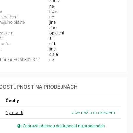
300 V
ne
e:
holé
 vodičem:
ne
nějšího pláště:
jiné
ano
svazkem:
opletení
i:
a1
kouře:
s1b
.:
jiné
čísla
oření IEC 60332-3-21
ne
DOSTUPNOST NA PRODEJNÁCH
Čechy
Nymburk
více než 5 m skladem
Zobrazit přesnou dostupnost na prodejnách