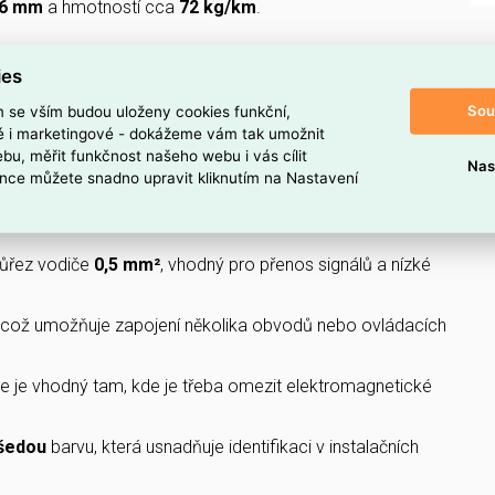
,6 mm
a hmotností cca
72 kg/km
.
U 500 V / U0 300 V
, odolává teplotám
-40 až 80 °C
a
ies
mi
bez halogenů
,
nízkou kouřivostí (s1b)
a třídou reakce
Sou
m se vším budou uloženy cookies funkční,
ké i marketingové - dokážeme vám tak umožnit
bu, měřit funkčnost našeho webu i vás cílit
Nas
 TENTO KABEL?
nce můžete snadno upravit kliknutím na Nastavení
tové řady
OLFLEX CLASSIC 135
, určené pro ovládací
růřez vodiče
0,5 mm²
, vhodný pro přenos signálů a nízké
, což umožňuje zapojení několika obvodů nebo ovládacích
že je vhodný tam, kde je třeba omezit elektromagnetické
šedou
barvu, která usnadňuje identifikaci v instalačních