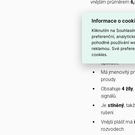
vnějším průměrem
6
Je určený pro napětí
Informace o cook
disponuje vlastnost
Kliknutím na Souhlasí
na oheň
Dca
.
preferenční, analytic
pohodlné používání we
PROČ SI VYBRAT
reklamou. Své prefere
cookies.
Patří do produk
aplikace.
Má jmenovitý p
proudy.
Obsahuje
4 žíly
signálů.
Je
stíněný
, tak
rušení.
Vnější plášť má
rozvodech.