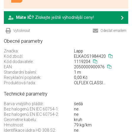
Máte IČ?
Získejte ještě výhodnější ceny!
Vytisknout
Odeslat emailem
Obecné parametry
Značka:
Lapp
Kód zboží:
ELKAOS1984420
Kód dodavatele:
1119204
EAN:
2050000900976
Standardní balení:
1 m
Recyklační poplatek:
0,00 Kč
Produktová řada:
OLFLEX CLASSIC 110
Technické parametry
Barva vnějšího pláště:
šedá
Bez halogenů EN IEC 60754-1:
ne
Bez halogenů EN IEC 60754-2:
ne
Geometrie kabelu:
kruh
Hmotnost:
79 kg/km
Identifikace jádra HD 308 S2:
ne