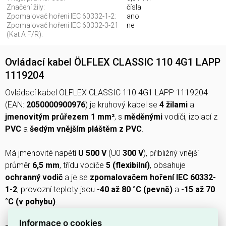
Značení žily:
čísla
Zpomalovač hoření IEC 60332-1-2:
ano
Zpomalovač hoření IEC 60332-3-21
ne
(Kat A F/R):
Ovládací kabel ÖLFLEX CLASSIC 110 4G1 LAPP
1119204
Ovládací kabel ÖLFLEX CLASSIC 110 4G1 LAPP 1119204
(EAN:
2050000900976
) je kruhový kabel se
4 žilami
a
jmenovitým průřezem 1 mm²
, s
měděnými
vodiči, izolací z
PVC
a
šedým vnějším pláštěm z PVC
.
Má jmenovité napětí
U 500 V
(U0
300 V
), přibližný vnější
průměr
6,5 mm
, třídu vodiče
5 (flexibilní)
, obsahuje
ochranný vodič
a je se
zpomalovačem hoření IEC 60332-
1-2
; provozní teploty jsou
-40 až 80 °C (pevně)
a
-15 až 70
°C (v pohybu)
.
Informace o cookies