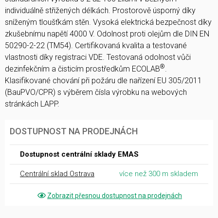
individuálně střižených délkách. Prostorově úsporný díky
sníženým tloušťkám stěn. Vysoká elektrická bezpečnost díky
zkušebnímu napětí 4000 V. Odolnost proti olejům dle DIN EN
50290-2-22 (TM54). Certifikovaná kvalita a testované
vlastnosti díky registraci VDE. Testovaná odolnost vůči
®
dezinfekčním a čisticím prostředkům ECOLAB
.
Klasifikované chování při požáru dle nařízení EU 305/2011
(BauPVO/CPR) s výběrem čísla výrobku na webových
stránkách LAPP.
DOSTUPNOST NA PRODEJNÁCH
Dostupnost centrální sklady EMAS
Centrální sklad Ostrava
více než 300 m skladem
Zobrazit přesnou dostupnost na prodejnách