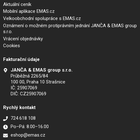
Aktuální ceník
Mobilní aplikace EMAS.cz
Velkoobchodní spolupráce s EMAS.cz
Oznámení o možném protiprávním jednání JANČA & EMAS group
s.r.o.
Vrácení objednávky
Cookies
Fakturační údaje
JANČA & EMAS group s.r.o.
Průběžná 2265/84
100 00, Praha 10 Strašnice
IČ: 25907069
DIČ: CZ25907069
Rychlý kontakt
724 618 108
Po–Pá: 8.00–16.00
eshop@emas.cz