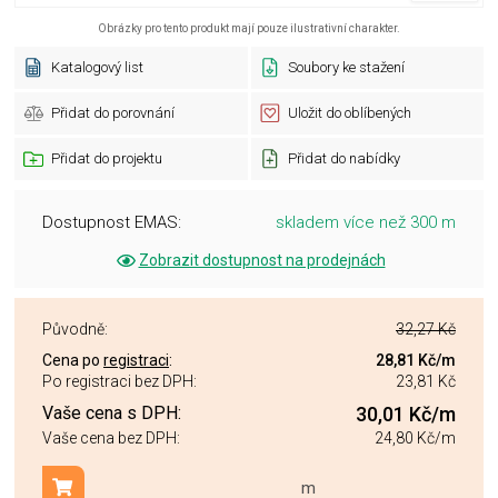
Obrázky pro tento produkt mají pouze ilustrativní charakter.
Katalogový list
Soubory ke stažení
Přidat do porovnání
Uložit do oblíbených
Přidat do projektu
Přidat do nabídky
Dostupnost EMAS:
skladem více než 300 m
Zobrazit dostupnost na prodejnách
Původně:
32,27 Kč
Cena po
registraci
:
28,81 Kč
/m
Po registraci bez DPH:
23,81 Kč
Vaše cena s DPH:
30,01 Kč
/m
Vaše cena bez DPH:
24,80 Kč
/m
m
Přidat do košíku