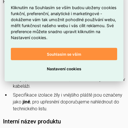
PROČ SI VYBRAT TENTO OVLÁDACÍ KABEL?
Kliknutím na Souhlasím se vším budou uloženy cookies
Tento ovládací kabel patří do produktové řady
OLFLEX
funkční, preferenční, analytické i marketingové -
CLASSIC 110
.
dokážeme vám tak umožnit pohodlné používání webu,
Má
4 žíly
, vhodné pro rozdělení ovládacích obvodů a
měřit funkčnost našeho webu i vás cílit reklamou. Své
preference můžete snadno upravit kliknutím na
signálů.
Nastavení cookies.
Jmenovitý průřez vodiče je
1 mm²
, což ovlivňuje
proudovou zatížitelnost.
Souhlasím se vším
Kabel je
bez stínění
, proto je určen pro aplikace, kde
není požadována ochrana proti elektromagnetickému
Nastavení cookies
rušení.
Vnější plášť má
šedou
barvu, která usnadňuje orientaci v
kabeláži.
Specifikace izolace žíly i vnějšího pláště jsou označeny
jako
jiné
; pro upřesnění doporučujeme nahlédnout do
technického listu.
Interní název produktu