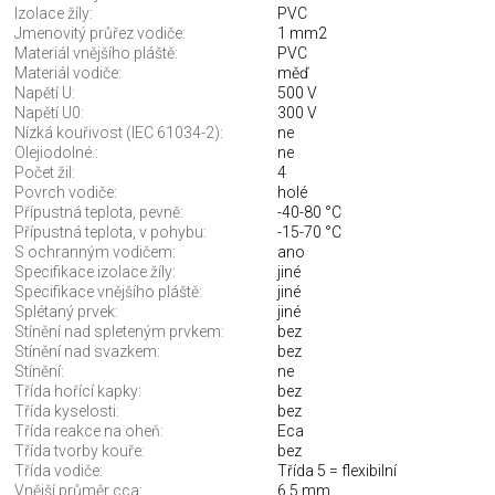
Izolace žíly:
PVC
Jmenovitý průřez vodiče:
1 mm2
Materiál vnějšího pláště:
PVC
Materiál vodiče:
měď
Napětí U:
500 V
Napětí U0:
300 V
Nízká kouřivost (IEC 61034-2):
ne
Olejiodolné.:
ne
Počet žil:
4
Povrch vodiče:
holé
Přípustná teplota, pevně:
-40-80 °C
Přípustná teplota, v pohybu:
-15-70 °C
S ochranným vodičem:
ano
Specifikace izolace žíly:
jiné
Specifikace vnějšího pláště:
jiné
Splétaný prvek:
jiné
Stínění nad spleteným prvkem:
bez
Stínění nad svazkem:
bez
Stínění:
ne
Třída hořící kapky:
bez
Třída kyselosti:
bez
Třída reakce na oheň:
Eca
Třída tvorby kouře:
bez
Třída vodiče:
Třída 5 = flexibilní
Vnější průměr cca:
6,5 mm