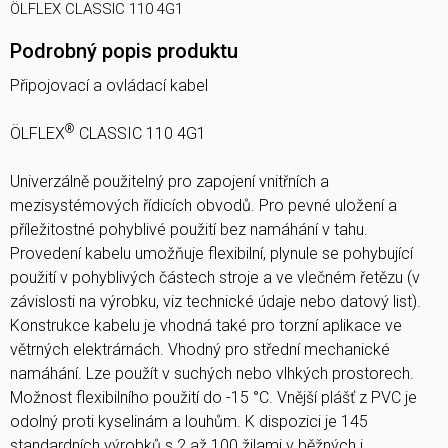
ÖLFLEX CLASSIC 110 4G1
Podrobný popis produktu
Připojovací a ovládací kabel
®
ÖLFLEX
CLASSIC 110 4G1
Univerzálně použitelný pro zapojení vnitřních a
mezisystémových řídicích obvodů. Pro pevné uložení a
příležitostné pohyblivé použití bez namáhání v tahu.
Provedení kabelu umožňuje flexibilní, plynule se pohybující
použití v pohyblivých částech stroje a ve vlečném řetězu (v
závislosti na výrobku, viz technické údaje nebo datový list).
Konstrukce kabelu je vhodná také pro torzní aplikace ve
větrných elektrárnách. Vhodný pro střední mechanické
namáhání. Lze použít v suchých nebo vlhkých prostorech.
Možnost flexibilního použití do -15 °C. Vnější plášť z PVC je
odolný proti kyselinám a louhům. K dispozici je 145
standardních výrobků s 2 až 100 žilami v běžných i