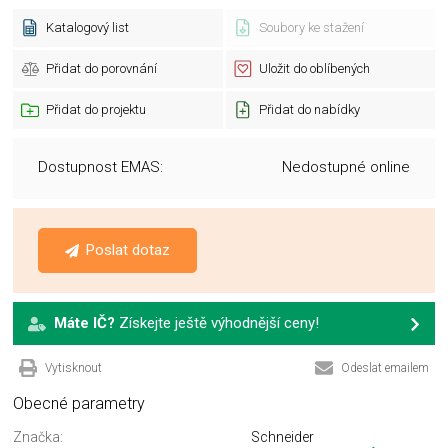
Katalogový list
Soubory ke stažení
Přidat do porovnání
Uložit do oblíbených
Přidat do projektu
Přidat do nabídky
Dostupnost EMAS:
Nedostupné online
Poslat dotaz
Máte IČ?
Získejte ještě výhodnější ceny!
Vytisknout
Odeslat emailem
Obecné parametry
Značka:
Schneider