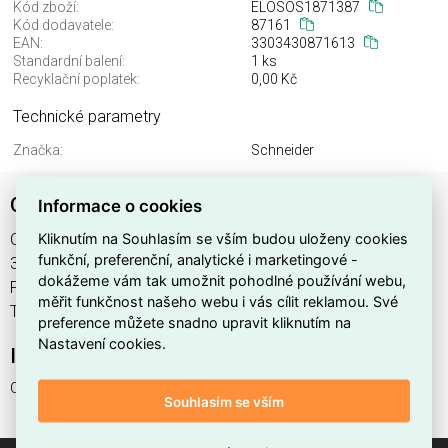
Kód zboží:
ELOSOS1871387
Kód dodavatele:
87161
EAN:
3303430871613
Standardní balení:
1 ks
Recyklační poplatek:
0,00 Kč
Technické parametry
Značka:
Schneider
ODDĚLJÍCÍ TYČE PRO SC V=2200
Informace o cookies
Kliknutím na Souhlasím se vším budou uloženy cookies
ODDĚLJÍCÍ TYČE PRO SC V=2200 , výrobce Schneider, EAN
funkční, preferenční, analytické i marketingové -
3303430871613, kód dodavatele 87161. ODDĚLJÍCÍ TYČE
dokážeme vám tak umožnit pohodlné používání webu,
PRO SC V=2200 nabízíme od 1 ks. Kód EMAS ODDĚLJÍCÍ
měřit funkčnost našeho webu i vás cílit reklamou. Své
TYČE PRO SC V=2200 je ELOSOS1871387.
preference můžete snadno upravit kliknutím na
Nastavení cookies.
Interní název produktu
ODDĚLJÍCÍ TYČE PRO SC V=2200
Souhlasím se vším