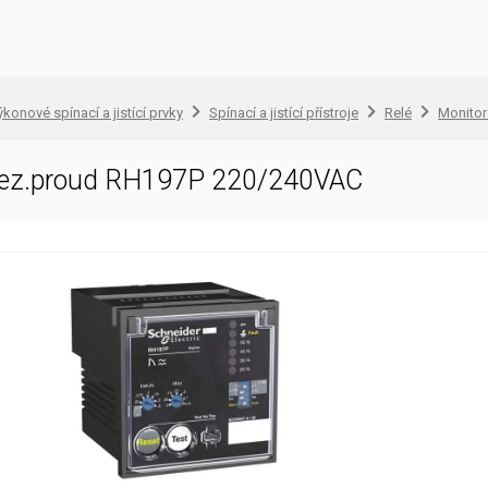
konové spínací a jistící prvky
Spínací a jistící přístroje
Relé
Monitor
 rez.proud RH197P 220/240VAC