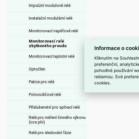
Impulzní modulové relé
Instalační modulární relé
Monitorovací napěťové relé
Monitorovací relé
zbytkového proudu
Informace o cook
Monitorovací teplotní relé
Kliknutím na Souhlasí
preferenční, analytic
Optočlen
pohodlné používání we
reklamou. Své prefere
Patice pro relé
cookies.
Polovodičové relé
Příslušenství pro spínací relé
Relé pro měření činného výkonu
(cos phi)
Relé pro sledování fáze