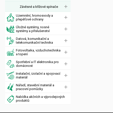
Závěsné a křížové spínače
Uzemnění, hromosvody a
přepěťové ochrany
Úložné systémy, nosné
systémy a příslušenství
Datová, komunikační a
telekomunikační technika
Fotovoltaika, vzduchotechnika
a topení
Spotřební a IT elektronika pro
domácnost
Instalační, izolační a spojovací
materiál
Nářadí, stavební materiál a
pracovní pomůcky
Nabídka akčních a výprodejových
produktů