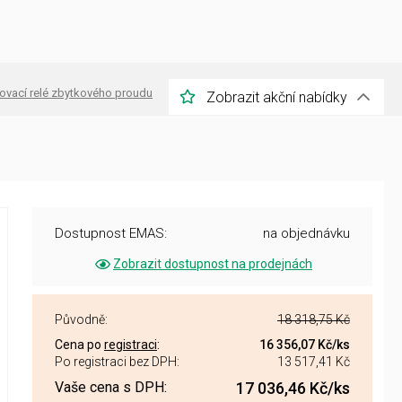
ovací relé zbytkového proudu
Zobrazit akční nabídky
Dostupnost EMAS:
na objednávku
Zobrazit dostupnost na prodejnách
Původně:
18 318,75 Kč
Cena po
registraci
:
16 356,07 Kč
/ks
Po registraci bez DPH:
13 517,41 Kč
Vaše cena s DPH:
17 036,46 Kč
/ks