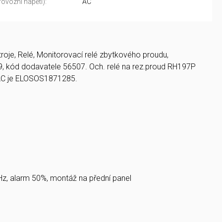
rovozní napětí):
AC
troje, Relé, Monitorovací relé zbytkového proudu,
9, kód dodavatele 56507. Och. relé na rez.proud RH197P
AC je ELOSOS1871285.
Hz, alarm 50%, montáž na přední panel