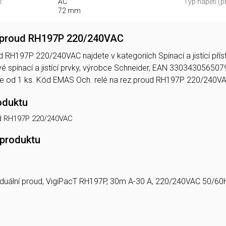
:
AC
Typ napětí (p
72 mm
z.proud RH197P 220/240VAC
d RH197P 220/240VAC najdete v kategoriích Spínací a jistící přís
 spínací a jistící prvky, výrobce Schneider, EAN 330343056507
e od 1 ks. Kód EMAS Och. relé na rez.proud RH197P 220/240V
oduktu
ud RH197P 220/240VAC
 produktu
iduální proud, VigiPacT RH197P, 30m A-30 A, 220/240VAC 50/60