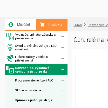
Můj účet
Produkty
EMAS
Rozvodnice, vý
Vypínače, spínače, zásuvky a
příslušenství
Och. relé na
Svítidla, světelné zdroje a LED
osvětlení
Elektro kabely, vodiče a
příslušenství
Rozvodnice, výkonové
spínací a jistící prvky
Programovatelné řízení PLC
Skříně, rozvodnice
Spínací a jistící přístroje