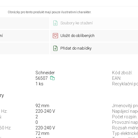
Obrázky pro tento produkt mají pouze ilustrativní charakter.
Soubory ke stažení
ní
Uložit do oblíbených
Přidat do nabídky
Schneider
Kód zboží:
56507
EAN:
1 ks
Recyklační po
ry
92 mm
Jmenovitý pr
 Hz:
220-240 V
Napájecí napě
ů:
2
Počet rozpín.
0
Provozní napě
60 Hz:
220-240 V
Rozsah měřen
72 mm
Typ elektrické