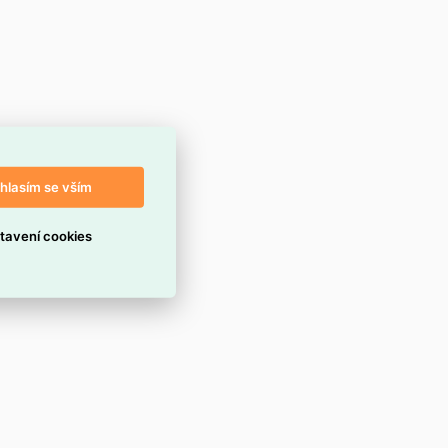
hlasím se vším
tavení cookies