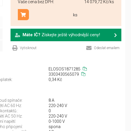
Vaše cena bez DPH:
14 079,72 Kč
/ks
ks
Přidat do košíku
Máte IČ?
Získejte ještě výhodnější ceny!
Vytisknout
Odeslat emailem
ELOSOS1871285
3303430565079
platek:
0,34 Kč
oud spínače:
8 A
tí AC 60 Hz:
220-240 V
 kontaktů.:
0
tí AC 50 Hz:
220-240 V
í napětí:
0-1000 V
ho připojení:
spona