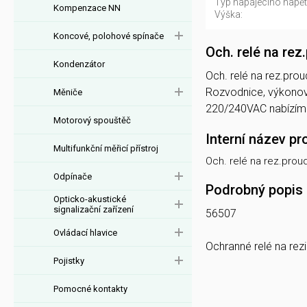
Typ napájecího napětí
Kompenzace NN
Výška:
Koncové, polohové spínače
Och. relé na re
Kondenzátor
Och. relé na rez.prou
Rozvodnice, výkonové
Měniče
220/240VAC nabízím
Motorový spouštěč
Interní název pr
Multifunkční měřicí přístroj
Och. relé na rez.pro
Odpínače
Podrobný popis
Opticko-akustické
signalizační zařízení
56507
Ovládací hlavice
Ochranné relé na rez
Pojistky
Pomocné kontakty