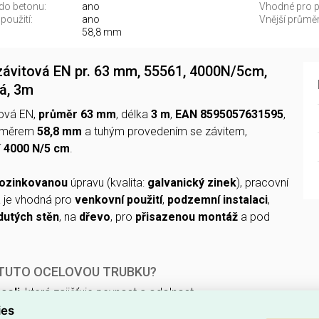
 do betonu:
ano
Vhodné pro p
použití:
ano
Vnější průměr
58,8 mm
závitová EN pr. 63 mm, 55561, 4000N/5cm,
á, 3m
tová EN,
průměr 63 mm
, délka
3 m
,
EAN 8595057631595
,
růměrem
58,8 mm
a tuhým provedením se závitem,
í
4000 N/5 cm
.
pozinkovanou
úpravu (kvalita:
galvanický zinek
), pracovní
 je vhodná pro
venkovní použití
,
podzemní instalaci
,
dutých stěn
, na
dřevo
, pro
přisazenou montáž
a pod
 TUTO OCELOVOU TRUBKU?
celi
, která zajišťuje pevnost a odolnost.
ies
ěr
63 mm
, vhodný pro běžné potrubní a konstrukční