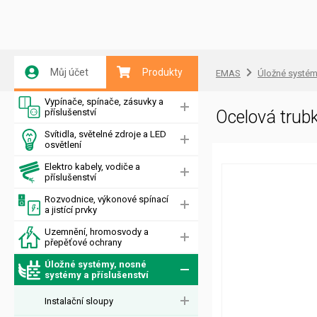
Můj účet
Produkty
EMAS
Úložné systémy
Vypínače, spínače, zásuvky a
příslušenství
Ocelová trub
Svítidla, světelné zdroje a LED
osvětlení
Elektro kabely, vodiče a
příslušenství
Rozvodnice, výkonové spínací
a jistící prvky
Uzemnění, hromosvody a
přepěťové ochrany
Úložné systémy, nosné
systémy a příslušenství
Instalační sloupy