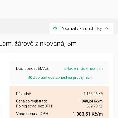
Zobrazit akční nabídky
/5cm, žárově zinkovaná, 3m
Dostupnost EMAS:
skladem více než 5 m
Zobrazit dostupnost na prodejnách
Původně:
1 165,06 Kč
Cena po
registraci
:
1 040,24 Kč
/m
Po registraci bez DPH:
859,70 Kč
Vaše cena s DPH:
1 083,51 Kč
/m