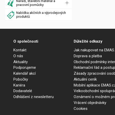
Nářadí, stavební materiál a
pracovní pomůcky
Nabídka akčních a výprodejových
produktů
O společnosti
Důležité odkazy
Kontakt
Jak nakupovat na EMAS
O nás
Doprava a platba
Aktuality
Obchodní podmínky int
Podporujeme
Reklamační řád a postup
Kalendář akcí
Zásady zpracování osob
Pobočky
Aktuální ceník
Kariéra
Mobilní aplikace EMAS.c
Dodavatelé
Velkoobchodní spolupr
Odhlášení z newsletteru
Oznámení o možném prot
Vrácení objednávky
Cookies