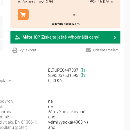
Vaše cena bez DPH:
895,46 Kč
/m
m
Přidat do košíku
Zadávejte násobky 3 m.
Máte IČ?
Získejte ještě výhodnější ceny!
Vytisknout
Odeslat emailem
ELTUPE0447007
8595057631595
platek:
0,00 Kč
povrch:
ne
ch:
ne
chrana:
žárově pozinkované
ntáž:
ano
i v tlaku EN 61386-1:
velmi vysoká(4000 N)
odlahu (potěr):
ano