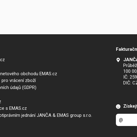
Fakturačn
.cz
JANČA
Průběž
100 00
ernetového obchodu EMAS.cz
IČ: 25
 pro vrácení zboží
DIČ: 
ních údajů (GDPR)
z
Získej
áce s EMAS.cz
iprávním jednání JANČA & EMAS group s.r.o.