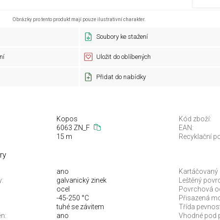
Obrázky pro tento produkt mají pouze ilustrativní charakter.
Soubory ke stažení
ní
Uložit do oblíbených
Přidat do nabídky
Kopos
Kód zboží:
6063 ZN_F
EAN:
15 m
Recyklační po
ry
ano
Kartáčovaný 
y:
galvanický zinek
Leštěný povr
ocel
Povrchová o
-45-250 °C
Přisazená mo
tuhé se závitem
Třída pevnost
n:
ano
Vhodné pod p