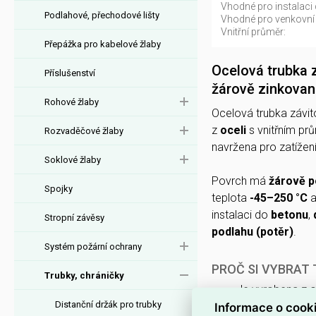
Vhodné pro instalaci
Podlahové, přechodové lišty
Vhodné pro venkovní 
Vnitřní průměr:
Přepážka pro kabelové žlaby
Ocelová trubka 
Příslušenství
žárově zinkovan
Rohové žlaby
Ocelová trubka závi
z
oceli
s vnitřním p
Rozvaděčové žlaby
navržena pro zatížen
Soklové žlaby
Povrch má
žárově 
Spojky
teplota
-45–250 °C
a
instalaci do
betonu
,
Stropní závěsy
podlahu (potěr)
.
Systém požární ochrany
PROČ SI VYBRAT
Trubky, chráničky
Je vyrobena z
o
Distanční držák pro trubky
Informace o cook
Má vnější prům