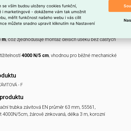
Sou
m se vším budou uloženy cookies funkční,
ké i marketingové - dokážeme vám tak umožnit
é se závitem
, což umožňuje spolehlivé závitové spoje.
bu, měřit funkčnost našeho webu i vás cílit
Nas
kovaná
pro ochranu proti korozi při venkovním i vnitřním
nce můžete snadno upravit kliknutím na Nastavení
3 m
, což zjednodušuje montáž delších úseků bez častých
ížitelností
4000 N/5 cm
, vhodnou pro běžné mechanické
oduktu
ZÁVITOVÁ - F
 produktu
lační trubka závitová EN průměr 63 mm, 55561,
 4000N/5cm, žárově zinkovaná, délka 3 m, korozní