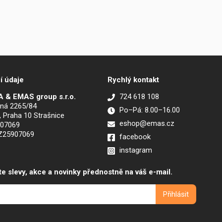
í údaje
Rychlý kontakt
 & EMAS group s.r.o.
724 618 108
ná 2265/84
Po–Pá: 8.00–16.00
, Praha 10 Strašnice
eshop@emas.cz
907069
CZ25907069
facebook
instagram
te slevy, akce a novinky přednostně na váš e-mail.