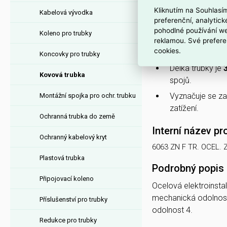
aplikace.
Kliknutím na Souhlasí
Kabelová vývodka
preferenční, analytic
V provedení
tuh
pohodlné používání we
Koleno pro trubky
Je
žárově zin
reklamou. Své prefere
cookies.
použití.
Koncovky pro trubky
Délka trubky je
Kovová trubka
spojů.
Vyznačuje se zat
Montážní spojka pro ochr. trubku
zatížení.
Ochranná trubka do země
Interní název pr
Ochranný kabelový kryt
6063 ZN F TR. OCEL. 
Plastová trubka
Podrobný popis
Připojovací koleno
Ocelová elektroinsta
mechanická odolnost
Příslušenství pro trubky
odolnost 4.
Redukce pro trubky