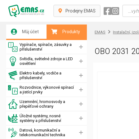
Prodejny EMAS
Můj účet
Produkty
EMAS
Instalační, izo
Vypínače, spínače, zásuvky a
příslušenství
OBO 2031 20 
Svítidla, světelné zdroje a LED
osvětlení
Elektro kabely, vodiče a
příslušenství
Rozvodnice, výkonové spínací
a jistící prvky
Uzemnění, hromosvody a
přepěťové ochrany
Úložné systémy, nosné
systémy a příslušenství
Datová, komunikační a
telekomunikační technika