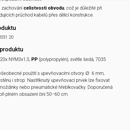
o zachování
celistvosti obvodu
, což je důležité při
dujících průchod kabelů přes dělící konstrukce.
oduktu
2031 20
 produktu
 20x NYM3x1,5,
PP
(polypropylén), světle šedá, 7035
všeobecné použití s upevňovacími otvory ∅ 6 mm,
těnu i strop. Nastříknutý upevňovací prvek lze fixovat
moždinky nebo pneumatické hřebíkovačky. Doporučená
při plném obsazení činí 50–60 cm.