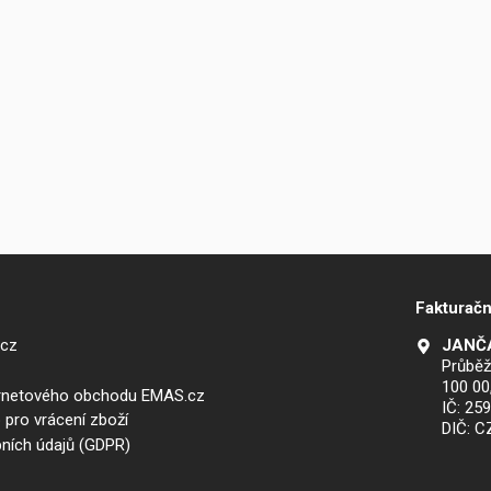
Fakturačn
.cz
JANČA
Průběž
100 00
ernetového obchodu EMAS.cz
IČ: 25
 pro vrácení zboží
DIČ: 
ních údajů (GDPR)