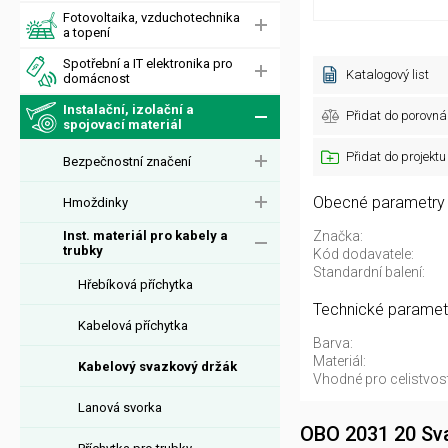
Fotovoltaika, vzduchotechnika
a topení
Spotřební a IT elektronika pro
Katalogový list
domácnost
Instalační, izolační a
Přidat do porovná
spojovací materiál
Přidat do projektu
Bezpečnostní značení
Obecné parametry
Hmoždinky
Inst. materiál pro kabely a
Značka:
trubky
Kód dodavatele:
Standardní balení:
Hřebíková příchytka
Technické paramet
Kabelová příchytka
Barva:
Materiál:
Kabelový svazkový držák
Vhodné pro celistvos
Lanová svorka
OBO 2031 20 Sva