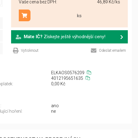
Vaše cena bez DPH:
46,89 Kč
/ks
ks
Přidat do košíku
Máte IČ?
Získejte ještě výhodnější ceny!
Vytisknout
Odeslat emailem
ELKAOS0576209
4012195651635
platek:
0,00 Kč
:
ano
jící hoření:
ne