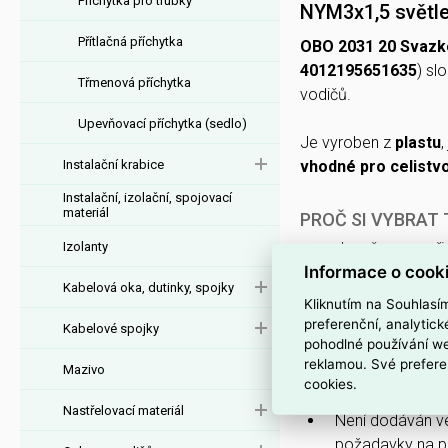
Příchytka pro trubky
NYM3x1,5 světl
Přítlačná příchytka
OBO 2031 20 Svazko
4012195651635
) sl
Třmenová příchytka
vodičů.
Upevňovací příchytka (sedlo)
Je vyroben z
plastu
,
Instalační krabice
vhodné pro celistv
Instalační, izolační, spojovací
materiál
PROČ SI VYBRAT
Izolanty
Je určen pro př
Informace o cook
organizaci vícež
Kabelová oka, dutinky, spojky
Má
samozhášli
Kliknutím na Souhlasí
preferenční, analytic
zapálení.
Kabelové spojky
pohodlné používání we
Je
bez haloge
reklamou. Své prefere
Mazivo
cookies.
Je vyroben z
pl
Nastřelovací materiál
Není dodáván 
požadavky na pr