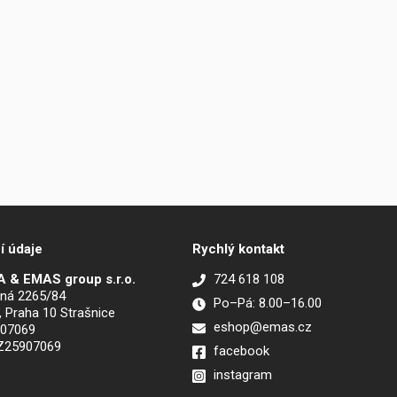
í údaje
Rychlý kontakt
 & EMAS group s.r.o.
724 618 108
ná 2265/84
Po–Pá: 8.00–16.00
, Praha 10 Strašnice
eshop@emas.cz
907069
CZ25907069
facebook
instagram