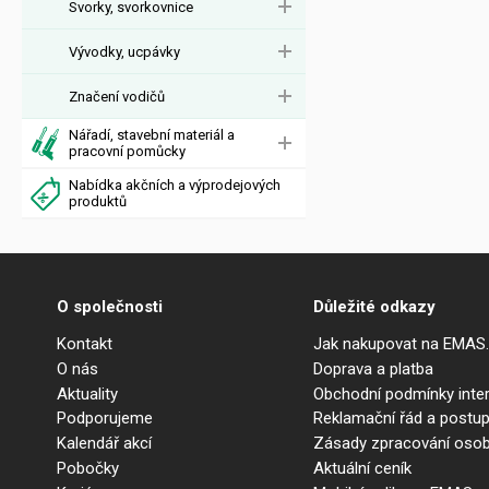
Svorky, svorkovnice
Vývodky, ucpávky
Značení vodičů
Nářadí, stavební materiál a
pracovní pomůcky
Nabídka akčních a výprodejových
produktů
O společnosti
Důležité odkazy
Kontakt
Jak nakupovat na EMAS
O nás
Doprava a platba
Aktuality
Obchodní podmínky int
Podporujeme
Reklamační řád a postup
Kalendář akcí
Zásady zpracování osob
Pobočky
Aktuální ceník