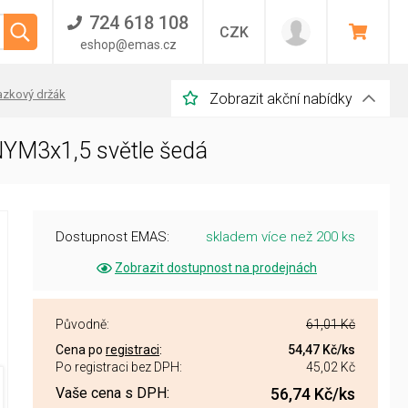
724 618 108
CZK
eshop@emas.cz
azkový držák
Zobrazit akční nabídky
NYM3x1,5 světle šedá
Dostupnost EMAS:
skladem více než 200 ks
Zobrazit dostupnost na prodejnách
Původně:
61,01 Kč
Cena po
registraci
:
54,47 Kč
/ks
Po registraci bez DPH:
45,02 Kč
Vaše cena s DPH:
56,74 Kč
/ks