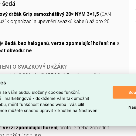
e šedá
vý držák Grip samozhášlivý 20× NYM 3×1,5
(EAN
ouží k organizaci a upevnění svazků kabelů až pro 20
 je
šedá
,
bez halogenů
,
verze zpomalující hoření: ne
a
ost obvodu: ne
.
 TENTO SVAZKOVÝ DRŽÁK?
ipevnění až
20 kabelů NYM 3x1,5
, což usnadňuje
ies
ilových přípojek.
vé
provedení, které omezuje šíření plamene v případě
Sou
m se vším budou uloženy cookies funkční,
ké i marketingové - dokážeme vám tak umožnit
bu, měřit funkčnost našeho webu i vás cílit
Nas
nů
, což snižuje riziko vzniku toxických plynů při požáru.
nce můžete snadno upravit kliknutím na Nastavení
astu
, díky čemuž je lehký a snadno se montuje.
ve
verzi zpomalující hoření
, proto je třeba zohlednit
otipožární odolnost.