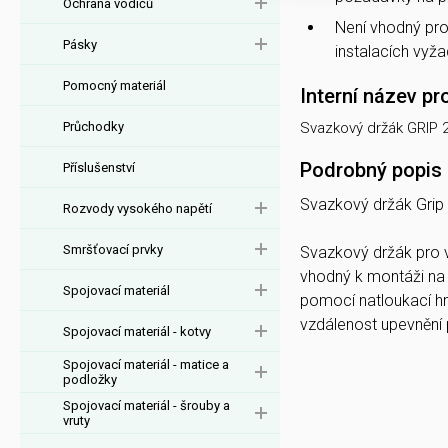
Ochrana vodičů
Není vhodný pr
Pásky
instalacích vyža
Pomocný materiál
Interní název pr
Průchodky
Svazkový držák GRIP 
Podrobný popis
Příslušenství
Svazkový držák Grip
Rozvody vysokého napětí
Smršťovací prvky
Svazkový držák pro 
vhodný k montáži na s
Spojovací materiál
pomocí natloukací h
vzdálenost upevnění 
Spojovací materiál - kotvy
Spojovací materiál - matice a
podložky
Spojovací materiál - šrouby a
vruty