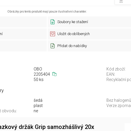
Obrázky pro tento produkt mají pouze ilustrativní charakter.
Soubory ke stažení
ní
Uložit do oblíbených
Přidat do nabídky
OBO
Kód zboží:
2205404
EAN:
50 ks
Recyklační po
ry
šedá
Bez halogenů
plast
Verze zpomalu
t obvodu:
ne
zkový držák Grip samozhášlivý 20x