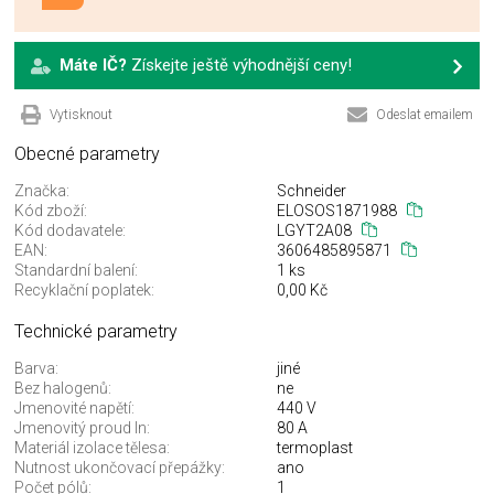
Máte IČ?
Získejte ještě výhodnější ceny!
Vytisknout
Odeslat emailem
Obecné parametry
Značka:
Schneider
Kód zboží:
ELOSOS1871988
Kód dodavatele:
LGYT2A08
EAN:
3606485895871
Standardní balení:
1 ks
Recyklační poplatek:
0,00 Kč
Technické parametry
Barva:
jiné
Bez halogenů:
ne
Jmenovité napětí:
440 V
Jmenovitý proud In:
80 A
Materiál izolace tělesa:
termoplast
Nutnost ukončovací přepážky:
ano
Počet pólů:
1