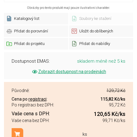
Obrázky pro tento produkt mají pouze ilustrativní charakter.
Katalogový list
Soubory ke stažení
Přidat do porovnání
Uložit do oblíbených
Přidat do projektu
Přidat do nabídky
Dostupnost EMAS:
skladem méně než 5 ks
Zobrazit dostupnost na prodejnách
Původně:
129,72 Kč
Cena po
registraci
:
115,82 Kč
/ks
Po registraci bez DPH:
95,72 Kč
Vaše cena s DPH:
120,65 Kč
/ks
Vaše cena bez DPH:
99,71 Kč
/ks
ks
Přidat do košíku