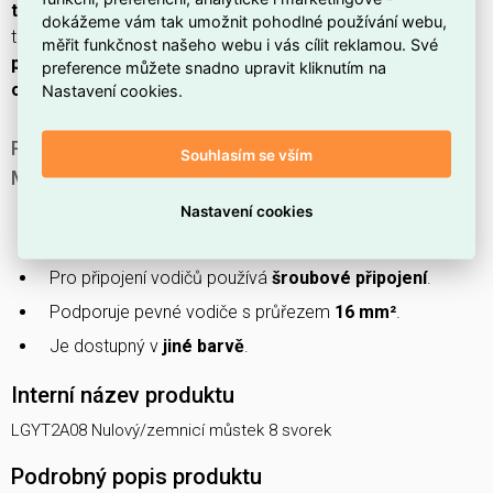
termoplastu
, montáž probíhá na
montážní lištu
, provozní
dokážeme vám tak umožnit pohodlné používání webu,
teplota je
-25–60 °C
a výrobek
vyžaduje ukončovací
měřit funkčnost našeho webu i vás cílit reklamou. Své
přepážku
; není průhledný,
obsahuje halogeny
a
nemá
preference můžete snadno upravit kliknutím na
ochranu Ex e
.
Nastavení cookies.
PROČ SI VYBRAT TENTO NULOVÝ/ZEMNICÍ
Souhlasím se vším
MŮSTEK?
Jedná se o nulový/zemnicí můstek s
8 svorkami
.
Nastavení cookies
Má
1 pól
.
Pro připojení vodičů používá
šroubové připojení
.
Podporuje pevné vodiče s průřezem
16 mm²
.
Je dostupný v
jiné barvě
.
Interní název produktu
LGYT2A08 Nulový/zemnicí můstek 8 svorek
Podrobný popis produktu