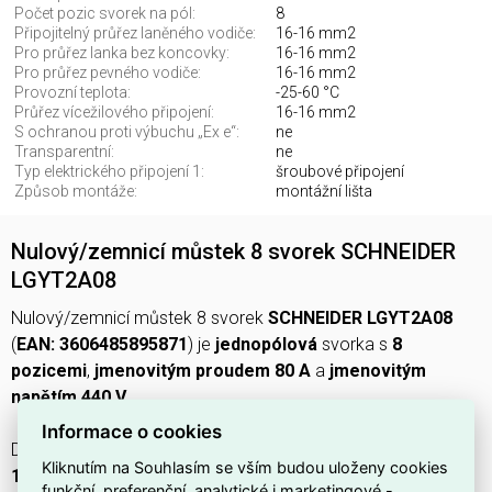
Počet pozic svorek na pól:
8
Připojitelný průřez laněného vodiče:
16-16 mm2
Pro průřez lanka bez koncovky:
16-16 mm2
Pro průřez pevného vodiče:
16-16 mm2
Provozní teplota:
-25-60 °C
Průřez vícežilového připojení:
16-16 mm2
S ochranou proti výbuchu „Ex e“:
ne
Transparentní:
ne
Typ elektrického připojení 1:
šroubové připojení
Způsob montáže:
montážní lišta
Nulový/zemnicí můstek 8 svorek SCHNEIDER
LGYT2A08
Nulový/zemnicí můstek 8 svorek
SCHNEIDER LGYT2A08
(
EAN: 3606485895871
) je
jednopólová
svorka s
8
pozicemi
,
jmenovitým proudem 80 A
a
jmenovitým
napětím 440 V
.
Informace o cookies
Disponuje
šroubovým připojením
pro vodiče o průřezu
16–
Kliknutím na Souhlasím se vším budou uloženy cookies
16 mm2
(pevné, vícežilové i lanko), izolační těleso je z
funkční, preferenční, analytické i marketingové -