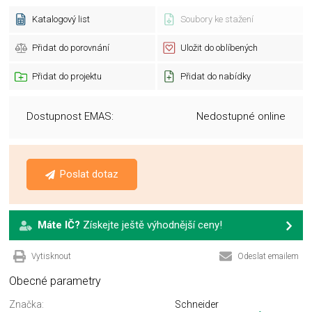
Katalogový list
Soubory ke stažení
Přidat do porovnání
Uložit do oblíbených
Přidat do projektu
Přidat do nabídky
Dostupnost EMAS:
Nedostupné online
Poslat dotaz
Máte IČ?
Získejte ještě výhodnější ceny!
Vytisknout
Odeslat emailem
Obecné parametry
Značka:
Schneider