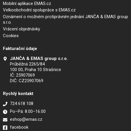
Mobilní aplikace EMAS.cz
Velkoobchodní spolupráce s EMAS.cz
Oznámení o možném protiprávním jednání JANČA & EMAS group
s.r.o.
Vrácení objednávky
Cookies
Fakturační údaje
JANČA & EMAS group s.r.o.
Průběžná 2265/84
100 00, Praha 10 Strašnice
IČ: 25907069
DIČ: CZ25907069
Rychlý kontakt
724 618 108
Po–Pá: 8.00–16.00
eshop@emas.cz
facebook