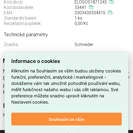
Kód zboží:
ELOSOS1871245
Kód dodavatele:
33441
EAN:
3303430334415
Standardní balení:
1 ks
Recyklační poplatek:
0,00 Kč
Technické parametry
Značka:
Schneider
NS630bNA 4P pev. zákl. odpínač el. ovl.
Informace o cookies
Kliknutím na Souhlasím se vším budou uloženy cookies
NS630bNA 4P pev. zákl. odpínač el. ovl. , výrobce Schneider,
funkční, preferenční, analytické i marketingové -
EAN 3303430334415, kód dodavatele 33441. NS630bNA 4P
dokážeme vám tak umožnit pohodlné používání webu,
pev. zákl. odpínač el. ovl. nabízíme od 1 ks. Kód EMAS
měřit funkčnost našeho webu i vás cílit reklamou. Své
NS630bNA 4P pev. zákl. odpínač el. ovl. je ELOSOS1871245.
preference můžete snadno upravit kliknutím na
Nastavení cookies.
Interní název produktu
NS630bNA 4P pev. zákl. odpínač el. ovl.
Souhlasím se vším