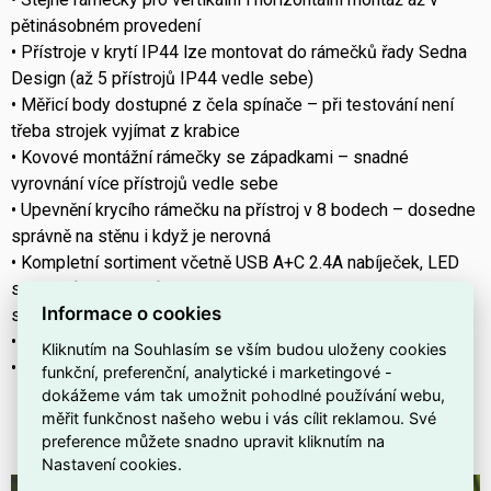
pětinásobném provedení
• Přístroje v krytí IP44 lze montovat do rámečků řady Sedna
Design (až 5 přístrojů IP44 vedle sebe)
• Měřicí body dostupné z čela spínače – při testování není
třeba strojek vyjímat z krabice
• Kovové montážní rámečky se západkami – snadné
vyrovnání více přístrojů vedle sebe
• Upevnění krycího rámečku na přístroj v 8 bodech – dosedne
správně na stěnu i když je nerovná
• Kompletní sortiment včetně USB A+C 2.4A nabíječek, LED
stmívačů, detektorů pohybu se spínačem, trojnásobného
Informace o cookies
spínače, rámečku s držákem na mobil apod.
• Možnost montáže na povrch až 5ti přístrojů vedle sebe
Kliknutím na Souhlasím se vším budou uloženy cookies
• Skvělá cena
funkční, preferenční, analytické i marketingové -
dokážeme vám tak umožnit pohodlné používání webu,
měřit funkčnost našeho webu i vás cílit reklamou. Své
>>> CHCI VIDĚT NOVOU ŘADU SEDNA
preference můžete snadno upravit kliknutím na
DESIGN/ELEMENTS NA WWW.EMAS.CZ <<<
Nastavení cookies.