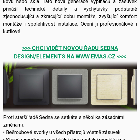
kovu nebo skla. Tato nová generace vypínačů a zásuvek
přináší technické detaily a vychytávky podstatně
zjednodušující a zkracující dobu montáže, zvyšující komfort
montáže i spolehlivost instalace. Ocení ji profesionálové i
kutilové.
>>> CHCI VIDĚT NOVOU ŘADU SEDNA
DESIGN/ELEMENTS NA WWW.EMAS.CZ <<<
Proti starší řadě Sedna se setkáte s několika zásadními
změnami:
• Bešroubové svorky u všech přístrojů včetně zásuvek
• Stejné rámečky pro vertikální i horizontální montáž až v