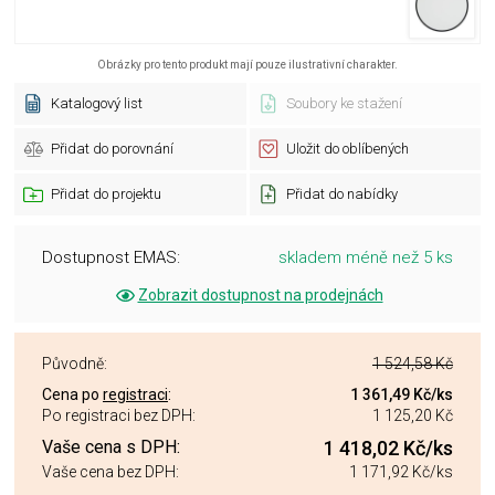
Obrázky pro tento produkt mají pouze ilustrativní charakter.
Katalogový list
Soubory ke stažení
Přidat do porovnání
Uložit do oblíbených
Přidat do projektu
Přidat do nabídky
Dostupnost EMAS:
skladem méně než 5 ks
Zobrazit dostupnost na prodejnách
Původně:
1 524,58 Kč
Cena po
registraci
:
1 361,49 Kč
/ks
Po registraci bez DPH:
1 125,20 Kč
Vaše cena s DPH:
1 418,02 Kč
/ks
Vaše cena bez DPH:
1 171,92 Kč
/ks