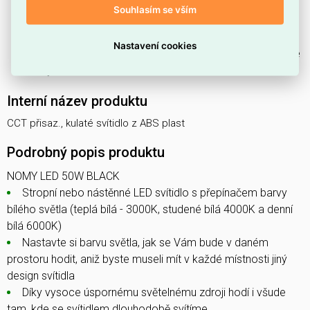
Souhlasím se vším
Přední stupeň krytí má hodnotu
IP20
.
Svítidlo je
nestmívatelné
.
Nastavení cookies
Jedná se o
stropnici (svítidlo s krytem)
z produktové
řady
LOMY
.
Interní název produktu
CCT přisaz., kulaté svítidlo z ABS plast
Podrobný popis produktu
NOMY LED 50W BLACK
Stropní nebo nástěnné LED svítidlo s přepínačem barvy
bílého světla (teplá bílá - 3000K, studené bílá 4000K a denní
bílá 6000K)
Nastavte si barvu světla, jak se Vám bude v daném
prostoru hodit, aniž byste museli mít v každé místnosti jiný
design svítidla
Díky vysoce úspornému světelnému zdroji hodí i všude
tam, kde se svítidlem dlouhodobě svítíme.