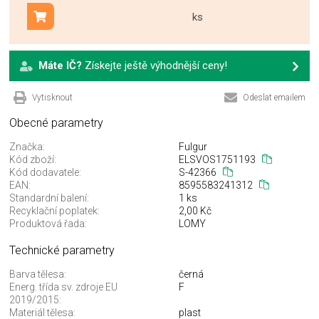
ks
Přidat do košíku
Máte IČ?
Získejte ještě výhodnější ceny!
Vytisknout
Odeslat emailem
Obecné parametry
Značka:
Fulgur
Kód zboží:
ELSVOS1751193
Kód dodavatele:
S-42366
EAN:
8595583241312
Standardní balení:
1 ks
Recyklační poplatek:
2,00 Kč
Produktová řada:
LOMY
Technické parametry
Barva tělesa:
černá
Energ. třída sv. zdroje EU
F
2019/2015:
Materiál tělesa:
plast