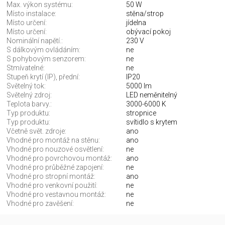
Max. výkon systému:
50 W
Místo instalace:
stěna/strop
Místo určení:
jídelna
Místo určení:
obývací pokoj
Nominální napětí.:
230 V
S dálkovým ovládáním:
ne
S pohybovým senzorem:
ne
Stmívatelné:
ne
Stupeň krytí (IP), přední:
IP20
Světelný tok:
5000 lm
Světelný zdroj:
LED neměnitelný
Teplota barvy.:
3000-6000 K
Typ produktu:
stropnice
Typ produktu:
svítidlo s krytem
Včetně svět. zdroje:
ano
Vhodné pro montáž na stěnu:
ano
Vhodné pro nouzové osvětlení:
ne
Vhodné pro povrchovou montáž:
ano
Vhodné pro průběžné zapojení:
ne
Vhodné pro stropní montáž:
ano
Vhodné pro venkovní použití:
ne
Vhodné pro vestavnou montáž:
ne
Vhodné pro zavěšení:
ne