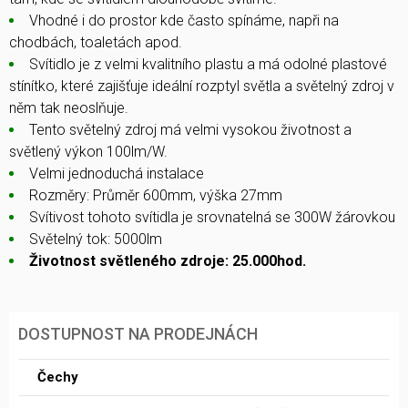
Vhodné i do prostor kde často spínáme, napři na
chodbách, toaletách apod.
Svítidlo je z velmi kvalitního plastu a má odolné plastové
stínítko, které zajišťuje ideální rozptyl světla a světelný zdroj v
něm tak neoslňuje.
Tento světelný zdroj má velmi vysokou životnost a
světlený výkon 100lm/W.
Velmi jednoduchá instalace
Rozměry: Průměr 600mm, výška 27mm
Svítivost tohoto svítidla je srovnatelná se 300W žárovkou
Světelný tok: 5000lm
Životnost světleného zdroje: 25.000hod.
DOSTUPNOST NA PRODEJNÁCH
Čechy