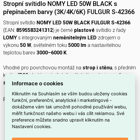
Stropní svítidlo NOMY LED 50W BLACK s
přepínačem barvy (3K/4K/6K) FULGUR S-42366
Stropní svítidlo
NOMY LED 50W BLACK FULGUR S-42366
(EAN:
8595583241312
) je černé
plastové
svítidlo z řady
LOMY
s integrovaným
neměnitelným LED
zdrojem o
výkonu
50 W
, světelném toku
5000 lm
a nastavitelnou
teplotou barev
3000–6000 K
.
Vhodné pro povrchovou montáž na
strop i stěnu
, s předním
krytím
IP20
, dodávané včetně světelného zdroje,
není
stmívatelné
a jeho energetická třída je
F
.
Informace o cookies
Kliknutím na Souhlasím se vším budou uloženy cookies
PROČ SI VYBRAT TOTO STROPNÍ SVÍTIDLO?
funkční, preferenční, analytické i marketingové -
dokážeme vám tak umožnit pohodlné používání webu,
Barva tělesa je
černá
.
měřit funkčnost našeho webu i vás cílit reklamou. Své
Svítidlo nabízí přepínač barevné teploty mezi
3000 K,
preference můžete snadno upravit kliknutím na
4000 K a 6000 K
.
Nastavení cookies.
Maximální výkon systému je
50 W
.