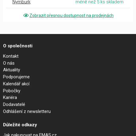
Nymburk
méně než 5 ks skladem
Zobrazit přesnou dostupnost na prodejnách
O společnosti
Kontakt
O nás
Aktuality
Podporujeme
Kalendář akcí
Pobočky
Kariéra
Dodavatelé
Odhlášení z newsletteru
Důležité odkazy
Jak nakupovat na EMAS.cz