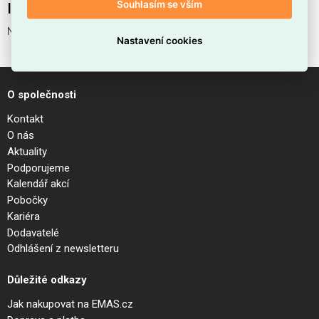
Souhlasím se vším
Interní název produktu
NITRO PL 25W SQUARE NERO
Nastavení cookies
O společnosti
Kontakt
O nás
Aktuality
Podporujeme
Kalendář akcí
Pobočky
Kariéra
Dodavatelé
Odhlášení z newsletteru
Důležité odkazy
Jak nakupovat na EMAS.cz