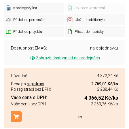
Katalogový list
Soubory ke stažení
Přidat do porovnání
Uložit do oblíbených
Přidat do projektu
Přidat do nabídky
Dostupnost EMAS:
na objednávku
Zobrazit dostupnost na prodejnách
Původně:
4 372,24 Kč
Cena po
registraci
:
2 769,01 Kč
/ks
Po registraci bez DPH:
2 288,44 Kč
Vaše cena s DPH:
4 066,52 Kč
/ks
Vaše cena bez DPH:
3 360,76 Kč
/ks
ks
Přidat do košíku