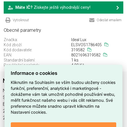
Máte IČ?
Získejte ještě výhodnější ceny!
Vytisknout
Odeslat emailem
Obecné parametry
Značka:
Ideal Lux
Kód zboží:
ELSVOS1786405
Kód dodavatele:
319582
EAN:
8021696319582
Standardní balení:
1 ks
Recyklační poplatek:
4,00 Kč
Informace o cookies
NITRO PL 25W SQUARE NERO
Kliknutím na Souhlasím se vším budou uloženy cookies
funkční, preferenční, analytické i marketingové -
NITRO PL 25W SQUARE NERO najdete v kategoriích Svítidla,
dokážeme vám tak umožnit pohodlné používání webu,
Svítidla, světelné zdroje a LED osvětlení, výrobce Ideal Lux,
měřit funkčnost našeho webu i vás cílit reklamou. Své
EAN 8021696319582, kód dodavatele 319582. NITRO PL
preference můžete snadno upravit kliknutím na
25W SQUARE NERO nabízíme od 1 ks. Kód EMAS NITRO PL
Nastavení cookies.
25W SQUARE NERO je ELSVOS1786405.