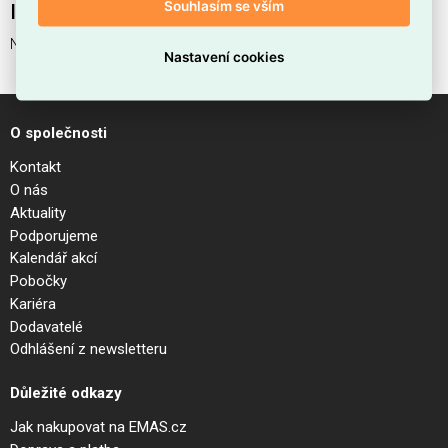
Souhlasím se vším
Interní název produktu
NITRO PL 25W SQUARE BIANCO
Nastavení cookies
O společnosti
Kontakt
O nás
Aktuality
Podporujeme
Kalendář akcí
Pobočky
Kariéra
Dodavatelé
Odhlášení z newsletteru
Důležité odkazy
Jak nakupovat na EMAS.cz