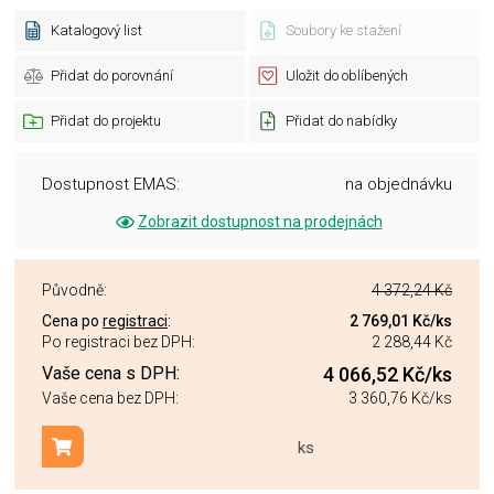
Katalogový list
Soubory ke stažení
Přidat do porovnání
Uložit do oblíbených
Přidat do projektu
Přidat do nabídky
Dostupnost EMAS:
na objednávku
Zobrazit dostupnost na prodejnách
Původně:
4 372,24 Kč
Cena po
registraci
:
2 769,01 Kč
/ks
Po registraci bez DPH:
2 288,44 Kč
Vaše cena s DPH:
4 066,52 Kč
/ks
Vaše cena bez DPH:
3 360,76 Kč
/ks
ks
Přidat do košíku