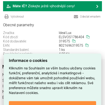
Máte IČ?
Získejte ještě výhodnější ceny!
Vytisknout
Odeslat emailem
Obecné parametry
Značka:
Ideal Lux
Kód zboží:
ELSVOS1786404
Kód dodavatele:
319575
EAN:
8021696319575
Standardní balení:
1 ks
Recyklační poplatek:
4,00 Kč
Informace o cookies
NITRO PL 25W SQUARE BIANCO
Kliknutím na Souhlasím se vším budou uloženy cookies
funkční, preferenční, analytické i marketingové -
NITRO PL 25W SQUARE BIANCO najdete v kategoriích
dokážeme vám tak umožnit pohodlné používání webu,
Svítidla, Svítidla, světelné zdroje a LED osvětlení, výrobce
měřit funkčnost našeho webu i vás cílit reklamou. Své
Ideal Lux, EAN 8021696319575, kód dodavatele 319575.
preference můžete snadno upravit kliknutím na
NITRO PL 25W SQUARE BIANCO nabízíme od 1 ks. Kód
Nastavení cookies.
EMAS NITRO PL 25W SQUARE BIANCO je ELSVOS1786404.