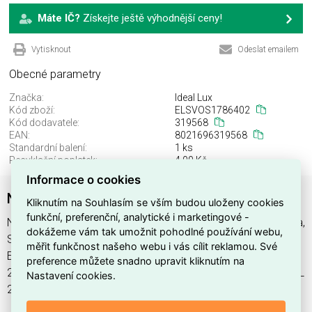
Máte IČ?
Získejte ještě výhodnější ceny!
Vytisknout
Odeslat emailem
Obecné parametry
Značka:
Ideal Lux
Kód zboží:
ELSVOS1786402
Kód dodavatele:
319568
EAN:
8021696319568
Standardní balení:
1 ks
Recyklační poplatek:
4,00 Kč
Informace o cookies
NITRO PL 25W ROUND BIANCO
Kliknutím na Souhlasím se vším budou uloženy cookies
funkční, preferenční, analytické i marketingové -
NITRO PL 25W ROUND BIANCO najdete v kategoriích Svítidla,
dokážeme vám tak umožnit pohodlné používání webu,
Svítidla, světelné zdroje a LED osvětlení, výrobce Ideal Lux,
měřit funkčnost našeho webu i vás cílit reklamou. Své
EAN 8021696319568, kód dodavatele 319568. NITRO PL
preference můžete snadno upravit kliknutím na
25W ROUND BIANCO nabízíme od 1 ks. Kód EMAS NITRO PL
Nastavení cookies.
25W ROUND BIANCO je ELSVOS1786402.