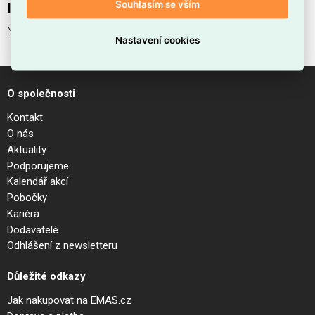
Souhlasím se vším
Interní název produktu
NITRO PL 25W ROUND BIANCO
Nastavení cookies
O společnosti
Kontakt
O nás
Aktuality
Podporujeme
Kalendář akcí
Pobočky
Kariéra
Dodavatelé
Odhlášení z newsletteru
Důležité odkazy
Jak nakupovat na EMAS.cz