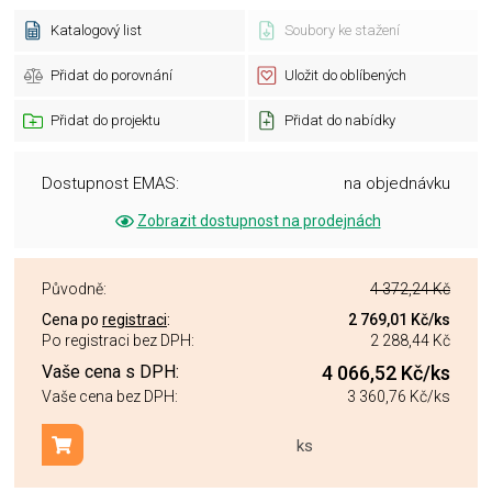
Katalogový list
Soubory ke stažení
Přidat do porovnání
Uložit do oblíbených
Přidat do projektu
Přidat do nabídky
Dostupnost EMAS:
na objednávku
Zobrazit dostupnost na prodejnách
Původně:
4 372,24 Kč
Cena po
registraci
:
2 769,01 Kč
/ks
Po registraci bez DPH:
2 288,44 Kč
Vaše cena s DPH:
4 066,52 Kč
/ks
Vaše cena bez DPH:
3 360,76 Kč
/ks
ks
Přidat do košíku