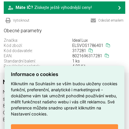
Máte IČ?
Získejte ještě výhodnější ceny!
Vytisknout
Odeslat emailem
Obecné parametry
Značka:
Ideal Lux
Kód zboží:
ELSVOS1786401
Kód dodavatele:
317281
EAN:
8021696317281
Standardní balení:
1 ks
Recyklační poplatek:
4,00 Kč
Informace o cookies
NET SP1 D34 ORO
Kliknutím na Souhlasím se vším budou uloženy cookies
funkční, preferenční, analytické i marketingové -
NET SP1 D34 ORO najdete v kategoriích Svítidla, Svítidla,
dokážeme vám tak umožnit pohodlné používání webu,
světelné zdroje a LED osvětlení, výrobce Ideal Lux, EAN
měřit funkčnost našeho webu i vás cílit reklamou. Své
8021696317281, kód dodavatele 317281. NET SP1 D34
preference můžete snadno upravit kliknutím na
ORO nabízíme od 1 ks. Kód EMAS NET SP1 D34 ORO je
Nastavení cookies.
ELSVOS1786401.