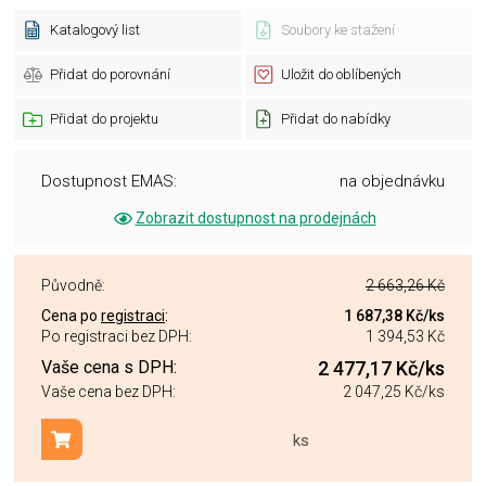
Katalogový list
Soubory ke stažení
Přidat do porovnání
Uložit do oblíbených
Přidat do projektu
Přidat do nabídky
Dostupnost EMAS:
na objednávku
Zobrazit dostupnost na prodejnách
Původně:
2 663,26 Kč
Cena po
registraci
:
1 687,38 Kč
/ks
Po registraci bez DPH:
1 394,53 Kč
Vaše cena s DPH:
2 477,17 Kč
/ks
Vaše cena bez DPH:
2 047,25 Kč
/ks
ks
Přidat do košíku