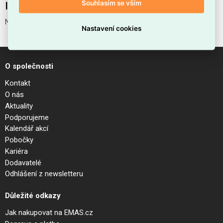
Souhlasím se vším
Interní název produktu
NET SP1 D34 ORO
Nastavení cookies
O společnosti
Kontakt
O nás
Aktuality
Podporujeme
Kalendář akcí
Pobočky
Kariéra
Dodavatelé
Odhlášení z newsletteru
Důležité odkazy
Jak nakupovat na EMAS.cz