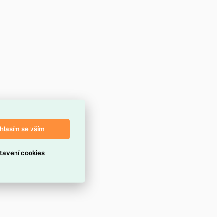
hlasím se vším
tavení cookies