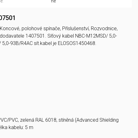
é:
ne
07501
, Koncové, polohové spínače, Příslušenství, Rozvodnice,
ód dodavatele 1407501. Síťový kabel NBC-M12MSD/ 5,0-
,0-93B/R4AC sít.kabel je ELOSOS1450468.
PVC/PVC, zelená RAL 6018, stíněná (Advanced Shielding
lka kabelu: 5 m