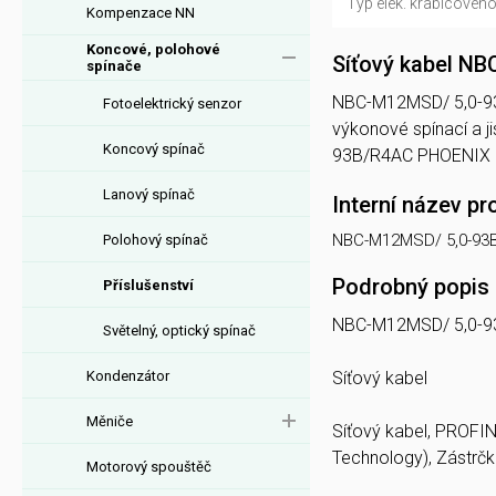
Typ elek. krabicového 
Kompenzace NN
Koncové, polohové
Síťový kabel 
spínače
NBC-M12MSD/ 5,0-93B/R
Fotoelektrický senzor
výkonové spínací a 
Koncový spínač
93B/R4AC PHOENIX C
Lanový spínač
Interní název pr
NBC-M12MSD/ 5,0-93B
Polohový spínač
Podrobný popis
Příslušenství
NBC-M12MSD/ 5,0-
Světelný, optický spínač
Kondenzátor
Síťový kabel
Měniče
Síťový kabel, PROFIN
Technology), Zástrčk
Motorový spouštěč