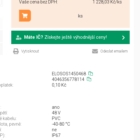
Vaše cena bez DPH:
1 228,03 Kč
/ks
ks
Přidat do košíku
Máte IČ?
Získejte ještě výhodnější ceny!
Vytisknout
Odeslat emailem
ELOSOS1450468
4046356778114
platek:
0,10 Kč
:
ano
ětí:
48 V
ě kabelu:
PVC
lota, pevně:
-40-80 °C
:
ne
IP):
IP67