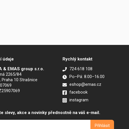
í údaje
Rychlý kontakt
 & EMAS group s.r.o.
724 618 108
ná 2265/84
Po–Pá: 8.00–16.00
, Praha 10 Strašnice
eshop@emas.cz
907069
CZ25907069
facebook
instagram
te slevy, akce a novinky přednostně na váš e-mail.