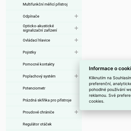
Multifunkční měřicí přístroj
Odpínače
Opticko-akustické
signalizační zařízení
Ovládací hlavice
Pojistky
Pomocné kontakty
Informace o cook
Poplachový systém
Kliknutím na Souhlasí
preferenční, analytic
Potenciometr
pohodlné používání we
reklamou. Své prefere
Prázdná skříňka pro přístroje
cookies.
Proudové chrániče
Regulátor otáček