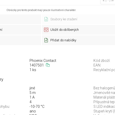
Obrázky pro tento produkt mají pouze ilustrativní charakter.
Soubory ke stažení
ní
Uložit do oblíbených
Přidat do nabídky
Phoenix Contact
Kód zboží:
1407501
EAN:
1 ks
Recyklační po
ry
jiné
Bez halogenů
5 m
Jmenovité nap
1 A
Materiál plášt
4
Přípustná tep
pohybu:
-10-70 °C
S LED indikací
ano
Stupeň krytí (