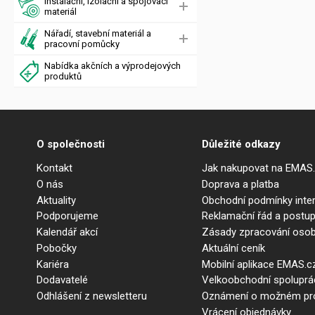
Instalační, izolační a spojovací
materiál
Nářadí, stavební materiál a
pracovní pomůcky
Nabídka akčních a výprodejových
produktů
O společnosti
Důležité odkazy
Kontakt
Jak nakupovat na EMAS
O nás
Doprava a platba
Aktuality
Obchodní podmínky int
Podporujeme
Reklamační řád a postup
Kalendář akcí
Zásady zpracování osob
Pobočky
Aktuální ceník
Kariéra
Mobilní aplikace EMAS.c
Dodavatelé
Velkoobchodní spolupr
Odhlášení z newsletteru
Oznámení o možném prot
Vrácení objednávky