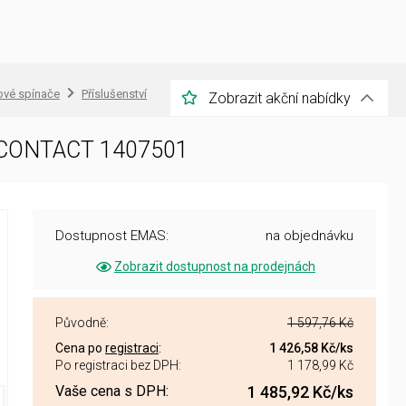
ové spínače
Příslušenství
Zobrazit akční nabídky
 CONTACT 1407501
Dostupnost EMAS:
na objednávku
Zobrazit dostupnost na prodejnách
Původně:
1 597,76 Kč
Cena po
registraci
:
1 426,58 Kč
/ks
Po registraci bez DPH:
1 178,99 Kč
Vaše cena s DPH:
1 485,92 Kč
/ks