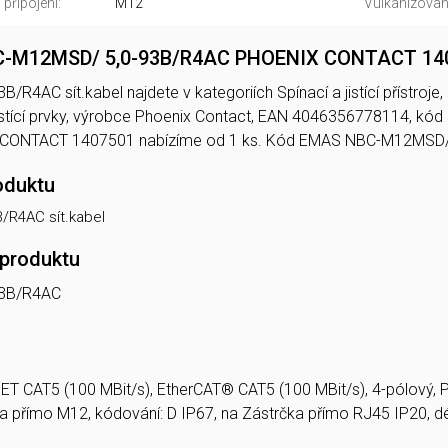
připojení:
M12
Vulkanizovan
NBC-M12MSD/ 5,0-93B/R4AC PHOENIX CONTACT 14
4AC sít.kabel najdete v kategoriích Spínací a jistící přístroje
jistící prvky, výrobce Phoenix Contact, EAN 4046356778114, k
ONTACT 1407501 nabízíme od 1 ks. Kód EMAS NBC-M12MSD/ 5
oduktu
/R4AC sít.kabel
 produktu
93B/R4AC
ET CAT5 (100 MBit/s), EtherCAT® CAT5 (100 MBit/s), 4-pólový, 
a přímo M12, kódování: D IP67, na Zástrčka přímo RJ45 IP20, dé