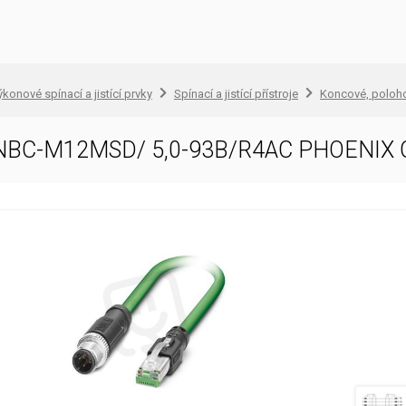
konové spínací a jistící prvky
Spínací a jistící přístroje
Koncové, poloh
el NBC-M12MSD/ 5,0-93B/R4AC PHOENIX