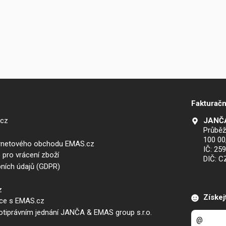
Fakturačn
.cz
JANČA
Průběž
100 00
ernetového obchodu EMAS.cz
IČ: 25
 pro vrácení zboží
DIČ: 
ních údajů (GDPR)
z
Získej
áce s EMAS.cz
iprávním jednání JANČA & EMAS group s.r.o.