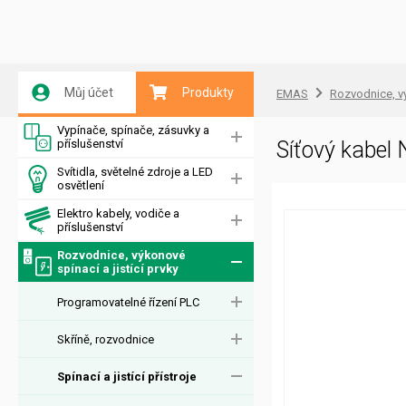
Můj účet
Produkty
EMAS
Rozvodnice, vý
Vypínače, spínače, zásuvky a
příslušenství
Síťový kab
Svítidla, světelné zdroje a LED
osvětlení
Elektro kabely, vodiče a
příslušenství
Rozvodnice, výkonové
spínací a jistící prvky
Programovatelné řízení PLC
Skříně, rozvodnice
Spínací a jistící přístroje