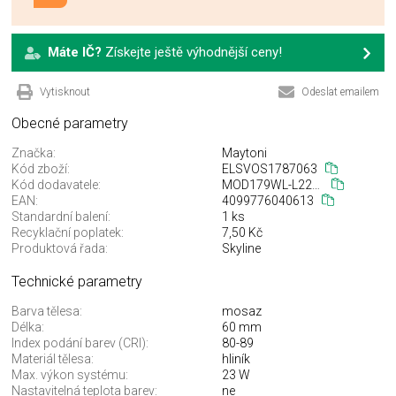
Máte IČ?
Získejte ještě výhodnější ceny!
Vytisknout
Odeslat emailem
Obecné parametry
Značka:
Maytoni
Kód zboží:
ELSVOS1787063
Kód dodavatele:
MOD179WL-L22BS4K
EAN:
4099776040613
Standardní balení:
1 ks
Recyklační poplatek:
7,50 Kč
Produktová řada:
Skyline
Technické parametry
Barva tělesa:
mosaz
Délka:
60 mm
Index podání barev (CRI):
80-89
Materiál tělesa:
hliník
Max. výkon systému:
23 W
Nastavitelná teplota barev:
ne