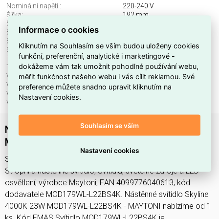
Nominální napětí.:
220-240 V
Šířka:
192 mm
Stmívatelné:
ne
Informace o cookies
Stupeň krytí (IP), přední:
IP20
Světelný tok:
700 lm
Kliknutím na Souhlasím se vším budou uloženy cookies
Světelný zdroj:
LED neměnitelný
funkční, preferenční, analytické i marketingové -
Teplota barvy.:
4000 K
dokážeme vám tak umožnit pohodlné používání webu,
Třída ochrany:
I
měřit funkčnost našeho webu i vás cílit reklamou. Své
Včetně svět. zdroje:
ano
Vhodné pro počet svět. zdrojů:
1
preference můžete snadno upravit kliknutím na
Vhodné pro výkon světel. zdroje:
23 W
Nastavení cookies.
Výška/hloubka:
790 mm
Souhlasím se vším
Nástěnné svítidlo Skyline 4000K 23W
MOD179WL-L22BS4K - MAYTONI
Nastavení cookies
Svítidlo MOD179WL-L22BS4K najdete v kategoriích Svítidla,
Stropní a nástěnné svítidlo, Svítidla, světelné zdroje a LED
osvětlení, výrobce Maytoni, EAN 4099776040613, kód
dodavatele MOD179WL-L22BS4K. Nástěnné svítidlo Skyline
4000K 23W MOD179WL-L22BS4K - MAYTONI nabízíme od 1
ks. Kód EMAS Svítidlo MOD179WL-L22BS4K je