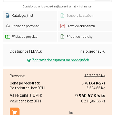
Obrázky pro tento produkt mají pouze ilustrativní charakter.
Katalogový list
Soubory ke stažení
Přidat do porovnání
Uložit do oblíbených
Přidat do projektu
Přidat do nabídky
Dostupnost EMAS:
na objednávku
Zobrazit dostupnost na prodejnách
Původně:
10 709,72 Kč
Cena po
registraci
:
6 781,64 Kč
/ks
Po registraci bez DPH:
5 604,66 Kč
Vaše cena s DPH:
9 960,67 Kč
/ks
Vaše cena bez DPH:
8 231,96 Kč
/ks
ks
Přidat do košíku