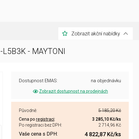
Zobrazit akční nabídky
L-L5B3K - MAYTONI
Dostupnost EMAS:
na objednávku
Zobrazit dostupnost na prodejnách
Původně:
5 185,20 Kč
Cena po
registraci
:
3 285,10 Kč
/ks
Po registraci bez DPH:
2 714,96 Kč
Vaše cena s DPH:
4 822,87 Kč
/ks