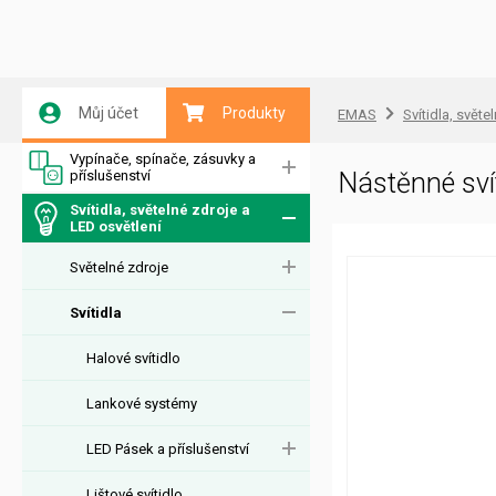
Můj účet
Produkty
EMAS
Svítidla, světe
Vypínače, spínače, zásuvky a
příslušenství
Nástěnné sv
Svítidla, světelné zdroje a
LED osvětlení
Světelné zdroje
Svítidla
Halové svítidlo
Lankové systémy
LED Pásek a příslušenství
Lištové svítidlo