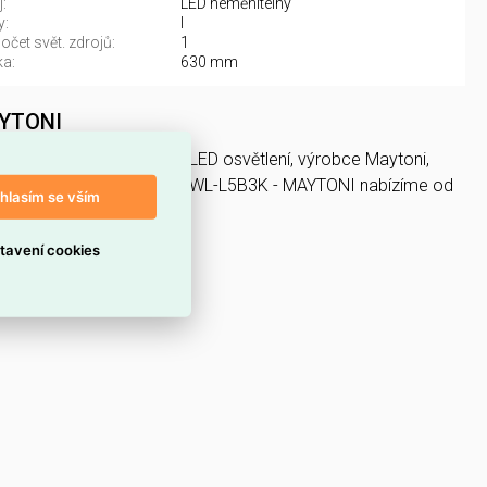
:
LED neměnitelný
y:
I
čet svět. zdrojů:
1
a:
630 mm
AYTONI
vítidla, světelné zdroje a LED osvětlení, výrobce Maytoni,
ssance 3000K 6W MOD256WL-L5B3K - MAYTONI nabízíme od
hlasím se vším
tavení cookies