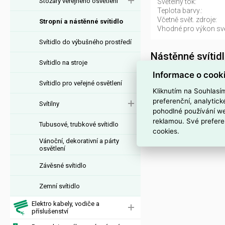
Stožáry veřejného osvětlení
Světelný tok:
Teplota barvy.:
Včetně svět. zdroje:
Stropní a nástěnné svítidlo
Vhodné pro výkon svět
Svítidlo do výbušného prostředí
Nástěnné svíti
Svítidlo na stroje
Svítidlo MOD256WL-L5B
Informace o cook
Svítidlo pro veřejné osvětlení
EAN 4099776069034,
Kliknutím na Souhlasí
1 ks. Kód EMAS Sví
preferenční, analytic
Svítilny
pohodlné používání we
Interní název pr
reklamou. Své prefere
Tubusové, trubkové svítidlo
cookies.
Svítidlo MOD256WL-L
Vánoční, dekorativní a párty
osvětlení
Závěsné svítidlo
Zemní svítidlo
Elektro kabely, vodiče a
příslušenství