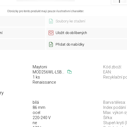
Obrázky pro tento produkt mají pouze ilustrativní charakter.
Soubory ke stažení
ní
Uložit do oblíbených
Přidat do nabídky
Maytoni
Kód zboží:
MOD256WL-L5B3K
EAN:
1 ks
Recyklační po
Renaissance
ry
bílá
Barva tělesa:
86 mm
Index podání 
ocel
Max. výkon s
220-240 V
Šířka:
ne
Stupeň krytí (