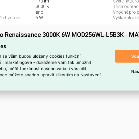
170 lm
Světelný zdroj
3000 K
Třída ochran
ano
Vhodné pro po
el. zdroje:
5 W
Výška/hloubk
dlo Renaissance 3000K 6W MOD256WL-L5B3K - M
3K najdete v kategoriích Svítidla, Stropní a nástěnné svítidlo, S
ies
 kód dodavatele MOD256WL-L5B3K. Nástěnné svítidlo Renai
Sou
m se vším budou uloženy cookies funkční,
tidlo MOD256WL-L5B3K je ELSVOS1787039.
ké i marketingové - dokážeme vám tak umožnit
bu, měřit funkčnost našeho webu i vás cílit
Nas
oduktu
nce můžete snadno upravit kliknutím na Nastavení
5B3K