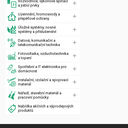
Rozvodnice, výkonové spínací
a jistící prvky
Uzemnění, hromosvody a
přepěťové ochrany
Úložné systémy, nosné
systémy a příslušenství
Datová, komunikační a
telekomunikační technika
Fotovoltaika, vzduchotechnika
a topení
Spotřební a IT elektronika pro
domácnost
Instalační, izolační a spojovací
materiál
Nářadí, stavební materiál a
pracovní pomůcky
Nabídka akčních a výprodejových
produktů