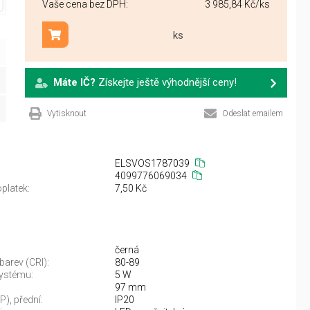
Vaše cena bez DPH:
3 985,84 Kč
/ks
ks
Přidat do košíku
Máte IČ?
Získejte ještě výhodnější ceny!
Vytisknout
Odeslat emailem
ELSVOS1787039
4099776069034
platek:
7,50 Kč
černá
barev (CRI):
80-89
ystému:
5 W
97 mm
IP), přední:
IP20