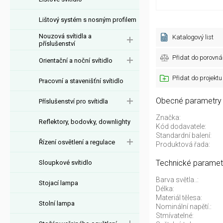
Lištový systém s nosným profilem
Nouzová svítidla a
Katalogový list
příslušenství
Přidat do porovná
Orientační a noční svítidlo
Přidat do projektu
Pracovní a stavenišťní svítidlo
Obecné parametry
Příslušenství pro svítidla
Značka:
Reflektory, bodovky, downlighty
Kód dodavatele:
Standardní balení:
Řízení osvětlení a regulace
Produktová řada:
Technické paramet
Sloupkové svítidlo
Barva světla..:
Stojací lampa
Délka:
Materiál tělesa:
Stolní lampa
Nominální napětí.:
Stmívatelné: