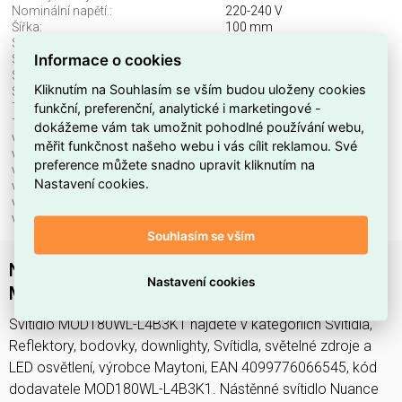
Nominální napětí.:
220-240 V
Šířka:
100 mm
Stmívatelné:
ne
Informace o cookies
Stupeň krytí (IP), přední:
IP20
Světelný tok:
200 lm
Kliknutím na Souhlasím se vším budou uloženy cookies
Světelný zdroj:
LED neměnitelný
funkční, preferenční, analytické i marketingové -
Teplota barvy.:
3000 K
Třída ochrany:
II
dokážeme vám tak umožnit pohodlné používání webu,
Včetně svět. zdroje:
ano
měřit funkčnost našeho webu i vás cílit reklamou. Své
Vhodné pro počet svět. zdrojů:
1
preference můžete snadno upravit kliknutím na
Vhodné pro výkon světel. zdroje:
4 W
Nastavení cookies.
Vnější průměr:
100 mm
Výška/hloubka:
140 mm
Vyzařovací úhel.:
paprsek 20 až 40 °
Souhlasím se vším
Nástěnné svítidlo Nuance 3000K 4W
Nastavení cookies
MOD180WL-L4B3K1 - MAYTONI
Svítidlo MOD180WL-L4B3K1 najdete v kategoriích Svítidla,
Reflektory, bodovky, downlighty, Svítidla, světelné zdroje a
LED osvětlení, výrobce Maytoni, EAN 4099776066545, kód
dodavatele MOD180WL-L4B3K1. Nástěnné svítidlo Nuance