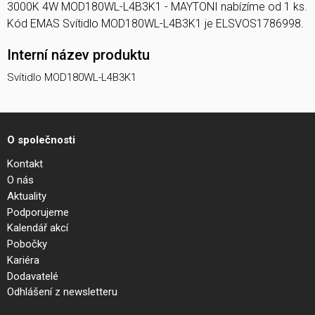
3000K 4W MOD180WL-L4B3K1 - MAYTONI nabízíme od 1 ks.
Kód EMAS Svítidlo MOD180WL-L4B3K1 je ELSVOS1786998.
Interní název produktu
Svítidlo MOD180WL-L4B3K1
O společnosti
Kontakt
O nás
Aktuality
Podporujeme
Kalendář akcí
Pobočky
Kariéra
Dodavatelé
Odhlášení z newsletteru