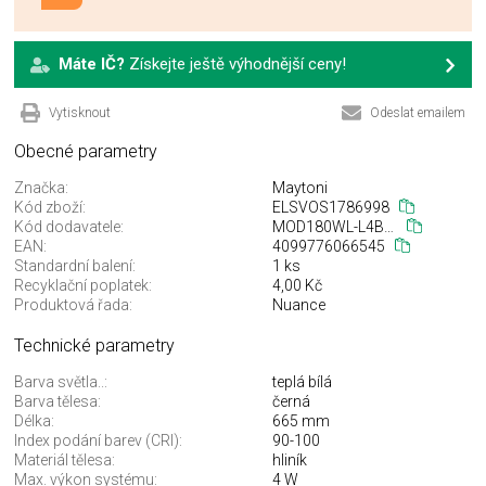
Máte IČ?
Získejte ještě výhodnější ceny!
Vytisknout
Odeslat emailem
Obecné parametry
Značka:
Maytoni
Kód zboží:
ELSVOS1786998
Kód dodavatele:
MOD180WL-L4B3K1
EAN:
4099776066545
Standardní balení:
1 ks
Recyklační poplatek:
4,00 Kč
Produktová řada:
Nuance
Technické parametry
Barva světla..:
teplá bílá
Barva tělesa:
černá
Délka:
665 mm
Index podání barev (CRI):
90-100
Materiál tělesa:
hliník
Max. výkon systému:
4 W