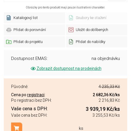
Obrázky pro tento produkt mají pouze ilustrativní charakter.
Katalogový list
Soubory ke stažení
Přidat do porovnání
Uložit do oblíbených
Přidat do projektu
Přidat do nabídky
Dostupnost EMAS:
na objednávku
Zobrazit dostupnost na prodejnách
Původně:
4 235,33 Kč
Cena po
registraci
:
2 682,36 Kč
/ks
Po registraci bez DPH:
2 216,83 Kč
Vaše cena s DPH:
3 939,19 Kč
/ks
Vaše cena bez DPH:
3 255,53 Kč
/ks
ks
Přidat do košíku