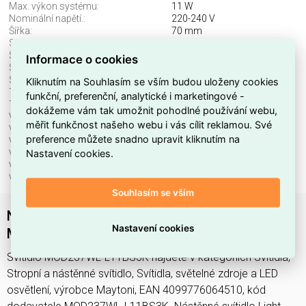
Max. výkon systému:
11 W
Nominální napětí.:
220-240 V
Šířka:
70 mm
Stmívatelné:
ne
Stupeň krytí (IP), přední:
IP20
Informace o cookies
Světelný tok:
750 lm
Světelný zdroj:
LED neměnitelný
Kliknutím na Souhlasím se vším budou uloženy cookies
Teplota barvy.:
3000 K
funkční, preferenční, analytické i marketingové -
Třída ochrany:
I
dokážeme vám tak umožnit pohodlné používání webu,
Včetně svět. zdroje:
ano
měřit funkčnost našeho webu i vás cílit reklamou. Své
Vestavná výška/hloubka:
90 mm
preference můžete snadno upravit kliknutím na
Vhodné pro počet svět. zdrojů:
1
Nastavení cookies.
Vhodné pro výkon světel. zdroje:
11 W
Vnější průměr:
70 mm
Výška/hloubka:
900 mm
Souhlasím se vším
Nástěnné svítidlo Light stick 3000K 10W
Nastavení cookies
MOD237WL-L11BS3K - MAYTONI
Svítidlo MOD237WL-L11BS3K najdete v kategoriích Svítidla,
Stropní a nástěnné svítidlo, Svítidla, světelné zdroje a LED
osvětlení, výrobce Maytoni, EAN 4099776064510, kód