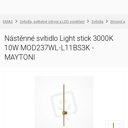
EMAS
Svítidla, světelné zdroje a LED osvětlení
Svítidla
Stropní a 
Nástěnné svítidlo Light stick 3000K
10W MOD237WL-L11BS3K -
MAYTONI