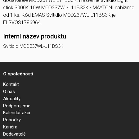
dodavatele MOD237WL-L11BS3K. Nástěnné svítidlo Light
stick 3000K 10W MOD237WL-L11BS3K - MAYTONI nabízíme
od 1 ks. Kód EMAS Svítidlo MOD237WL-L11BS3K je
ELSVOS1786964.
Interní název produktu
Svítidlo MOD237WL-L11BS3K
O společnosti
Kontakt
O nás
Aktuality
Podporujeme
Kalendář akcí
Pobočky
Kariéra
Dodavatelé