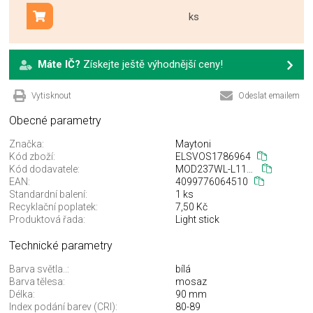
ks
Přidat do košíku
Máte IČ?
Získejte ještě výhodnější ceny!
Vytisknout
Odeslat emailem
Obecné parametry
Značka:
Maytoni
Kód zboží:
ELSVOS1786964
Kód dodavatele:
MOD237WL-L11BS3K
EAN:
4099776064510
Standardní balení:
1 ks
Recyklační poplatek:
7,50 Kč
Produktová řada:
Light stick
Technické parametry
Barva světla..:
bílá
Barva tělesa:
mosaz
Délka:
90 mm
Index podání barev (CRI):
80-89