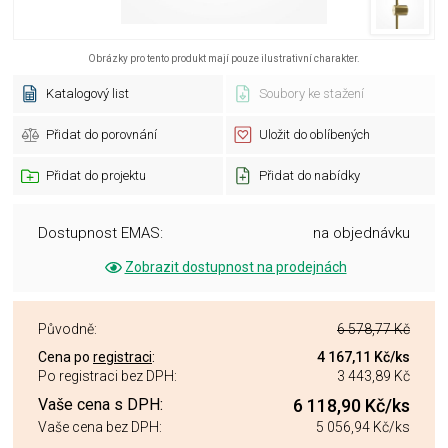
Obrázky pro tento produkt mají pouze ilustrativní charakter.
Katalogový list
Soubory ke stažení
Přidat do porovnání
Uložit do oblíbených
Přidat do projektu
Přidat do nabídky
Dostupnost EMAS:
na objednávku
Zobrazit dostupnost na prodejnách
Původně:
6 578,77 Kč
Cena po
registraci
:
4 167,11 Kč
/ks
Po registraci bez DPH:
3 443,89 Kč
Vaše cena s DPH:
6 118,90 Kč
/ks
Vaše cena bez DPH:
5 056,94 Kč
/ks