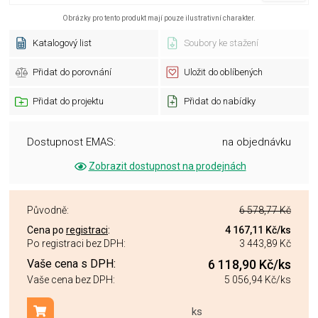
Obrázky pro tento produkt mají pouze ilustrativní charakter.
Katalogový list
Soubory ke stažení
Přidat do porovnání
Uložit do oblíbených
Přidat do projektu
Přidat do nabídky
Dostupnost EMAS:
na objednávku
Zobrazit dostupnost na prodejnách
Původně:
6 578,77 Kč
Cena po
registraci
:
4 167,11 Kč
/ks
Po registraci bez DPH:
3 443,89 Kč
Vaše cena s DPH:
6 118,90 Kč
/ks
Vaše cena bez DPH:
5 056,94 Kč
/ks
ks
Přidat do košíku