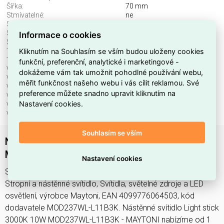
Šířka:
70 mm
Stmívatelné:
ne
Stupeň krytí (IP), přední:
IP20
Světelný tok:
750 lm
Informace o cookies
Světelný zdroj:
LED neměnitelný
Kliknutím na Souhlasím se vším budou uloženy cookies
Teplota barvy.:
3000 K
Třída ochrany:
I
funkční, preferenční, analytické i marketingové -
Včetně svět. zdroje:
ano
dokážeme vám tak umožnit pohodlné používání webu,
Vestavná výška/hloubka:
90 mm
měřit funkčnost našeho webu i vás cílit reklamou. Své
Vhodné pro počet svět. zdrojů:
1
preference můžete snadno upravit kliknutím na
Vhodné pro výkon světel. zdroje:
11 W
Nastavení cookies.
Vnější průměr:
70 mm
Výška/hloubka:
900 mm
Souhlasím se vším
Nástěnné svítidlo Light stick 3000K 10W
MOD237WL-L11B3K - MAYTONI
Nastavení cookies
Svítidlo MOD237WL-L11B3K najdete v kategoriích Svítidla,
Stropní a nástěnné svítidlo, Svítidla, světelné zdroje a LED
osvětlení, výrobce Maytoni, EAN 4099776064503, kód
dodavatele MOD237WL-L11B3K. Nástěnné svítidlo Light stick
3000K 10W MOD237WL-L11B3K - MAYTONI nabízíme od 1