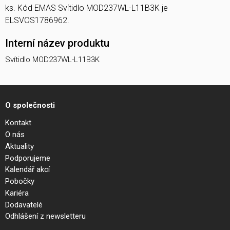
ks. Kód EMAS Svítidlo MOD237WL-L11B3K je
ELSVOS1786962.
Interní název produktu
Svítidlo MOD237WL-L11B3K
O společnosti
Kontakt
O nás
Aktuality
Podporujeme
Kalendář akcí
Pobočky
Kariéra
Dodavatelé
Odhlášení z newsletteru