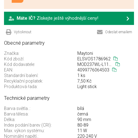
Máte IČ?
Získejte ještě výhodnější ceny!
Vytisknout
Odeslat emailem
Obecné parametry
Značka:
Maytoni
Kód zboží:
ELSVOS1786962
Kód dodavatele:
MOD237WL-L11B3K
EAN:
4099776064503
Standardní balení:
1 ks
Recyklační poplatek:
7,50 Kč
Produktová řada:
Light stick
Technické parametry
Barva světla..:
bílá
Barva tělesa:
černá
Délka:
90 mm
Index podání barev (CRI):
80-89
Max. výkon systému:
11 W
Nominální napětí.:
220-240 V