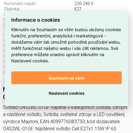
Nominální napětí.:
220-240 V
Objímka:
E27
Šířka:
145 mm
Informace o cookies
Stmívatelné:
ne
Stupeň krytí (IP), přední:
IP65
Kliknutím na Souhlasím se vším budou uloženy cookies
Třída ochrany:
I
funkční, preferenční, analytické i marketingové -
Typ produktu:
fasádní svítidlo
Včetně svět. zdroje:
ne
dokážeme vám tak umožnit pohodlné používání webu,
Vhodné pro montáž na stěnu:
ano
měřit funkčnost našeho webu i vás cílit reklamou. Své
Vhodné pro počet svět. zdrojů:
1
preference můžete snadno upravit kliknutím na
Vhodné pro stropní montáž:
ne
Nastavení cookies.
Vhodné pro venkovní použití:
ano
Vhodné pro výkon světel. zdroje:
15 W
Výška/hloubka:
276 mm
Souhlasím se vším
Nástěnné svítidlo Cell E27x1 15W IP 65
Nastavení cookies
O452WL-01GF - MAYTONI
Svítidlo O452WL-01GF najdete v kategoriích Svítidla, Stropní
a nástěnné svítidlo, Svítidla, světelné zdroje a LED osvětlení,
výrobce Maytoni, EAN 4099776083733, kód dodavatele
O452WL-01GF. Nástěnné svítidlo Cell E27x1 15W IP 65