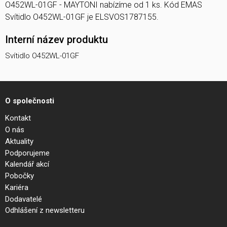
O452WL-01GF - MAYTONI nabízíme od 1 ks. Kód EMAS
Svítidlo O452WL-01GF je ELSVOS1787155.
Interní název produktu
Svítidlo O452WL-01GF
O společnosti
Kontakt
O nás
Aktuality
Podporujeme
Kalendář akcí
Pobočky
Kariéra
Dodavatelé
Odhlášení z newsletteru