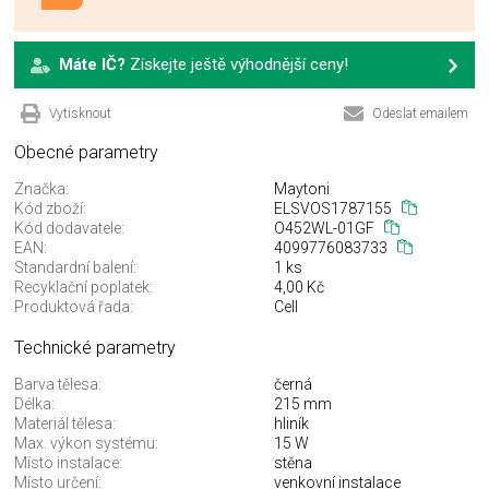
Máte IČ?
Získejte ještě výhodnější ceny!
Vytisknout
Odeslat emailem
Obecné parametry
Značka:
Maytoni
Kód zboží:
ELSVOS1787155
Kód dodavatele:
O452WL-01GF
EAN:
4099776083733
Standardní balení:
1 ks
Recyklační poplatek:
4,00 Kč
Produktová řada:
Cell
Technické parametry
Barva tělesa:
černá
Délka:
215 mm
Materiál tělesa:
hliník
Max. výkon systému:
15 W
Místo instalace:
stěna
Místo určení:
venkovní instalace