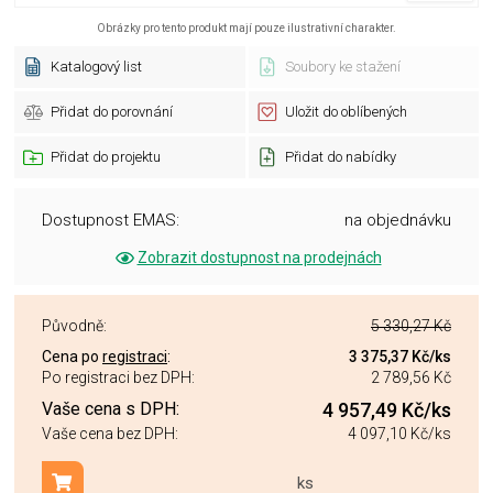
Obrázky pro tento produkt mají pouze ilustrativní charakter.
Katalogový list
Soubory ke stažení
Přidat do porovnání
Uložit do oblíbených
Přidat do projektu
Přidat do nabídky
Dostupnost EMAS:
na objednávku
Zobrazit dostupnost na prodejnách
Původně:
5 330,27 Kč
Cena po
registraci
:
3 375,37 Kč
/ks
Po registraci bez DPH:
2 789,56 Kč
Vaše cena s DPH:
4 957,49 Kč
/ks
Vaše cena bez DPH:
4 097,10 Kč
/ks
ks
Přidat do košíku