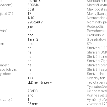
ota:
-40-45 °C
Konstantní re
McAdam):
SDCM4
Materiál krytu
ocel
Max. počet sví
jistič C16:
17
Max. výkon s
:
IK10
Nastavitelná 
220-240 V
Nominální pr
jiné
Počet pólů:
vání:
ne
Povrchová o
ano
Předřadník:
1 mm2
S bezdrátový
em:
ano
Šířka:
ne
Stmívání 1-10
ne
Stmívání DMX
ne
Stmívání Line
ne
Stmívání Zigb
apětí:
ne
Stmívání pře
sových vln:
ne
Stmívání sep
ýrobce:
ne
Stmívatelné:
IP66
Světelný tok:
LED neměnitelný
Teplota barvy.
I
Typ kabeláže
AC/DC
Účinnost svíti
ano
Včetně svět. z
. zdrojů:
1
Výměnný před
95 mm
Životnost L70