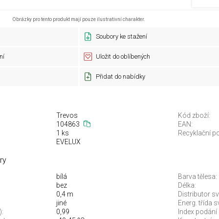
Obrázky pro tento produkt mají pouze ilustrativní charakter.
Soubory ke stažení
ní
Uložit do oblíbených
Přidat do nabídky
Trevos
Kód zboží:
104863
EAN:
1 ks
Recyklační po
EVELUX
ry
bílá
Barva tělesa:
bez
Délka:
0,4 m
Distributor sv
jiné
Energ. třída 
):
0,99
Index podání 