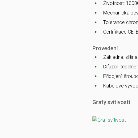
Životnost: 1000
Mechanická pev
Tolerance chro
Certifikace CE, 
Provedení
Základna: slitin
Difuzor: tepelně
Připojení: šrou
Kabelové vývod
Grafy svítivosti