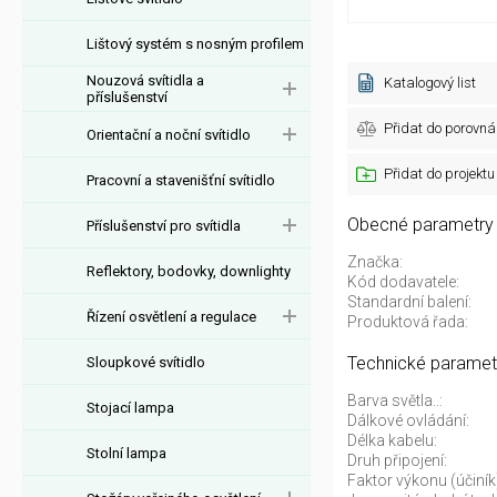
Lištový systém s nosným profilem
Nouzová svítidla a
Katalogový list
příslušenství
Přidat do porovná
Orientační a noční svítidlo
Přidat do projektu
Pracovní a stavenišťní svítidlo
Obecné parametry
Příslušenství pro svítidla
Značka:
Reflektory, bodovky, downlighty
Kód dodavatele:
Standardní balení:
Řízení osvětlení a regulace
Produktová řada:
Technické paramet
Sloupkové svítidlo
Barva světla..:
Stojací lampa
Dálkové ovládání:
Délka kabelu:
Stolní lampa
Druh připojení:
Faktor výkonu (účiník