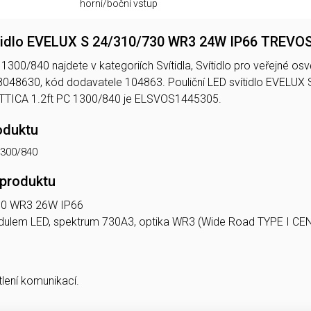
horní/boční vstup
ítidlo EVELUX S 24/310/730 WR3 24W IP66 TREVO
00/840 najdete v kategoriích Svítidla, Svítidlo pro veřejné osvět
048630, kód dodavatele 104863. Pouliční LED svítidlo EVEL
TICA 1.2ft PC 1300/840 je ELSVOS1445305.
oduktu
1300/840
 produktu
30 WR3 26W IP66
 modulem LED, spektrum 730A3, optika WR3 (Wide Road TYPE I C
tlení komunikací.