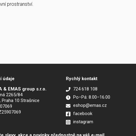
ní prostranství.
í údaje
Rychlý kontakt
 & EMAS group s.r.o.
724 618 108
ná 2265/84
Po–Pá: 8.00–16.00
, Praha 10 Strašnice
eshop@emas.cz
907069
CZ25907069
facebook
instagram
te slevy, akce a novinky přednostně na váš e-mail.