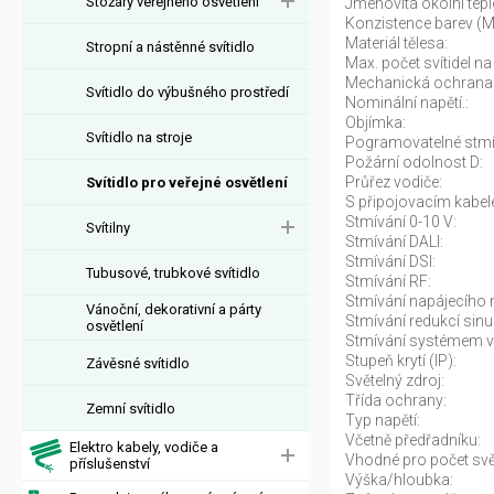
Stožáry veřejného osvětlení
Jmenovitá okolní tepl
Konzistence barev (
Materiál tělesa:
Stropní a nástěnné svítidlo
Max. počet svítidel na 
Mechanická ochrana
Svítidlo do výbušného prostředí
Nominální napětí.:
Objímka:
Svítidlo na stroje
Pogramovatelné stmí
Požární odolnost D:
Průřez vodiče:
Svítidlo pro veřejné osvětlení
S připojovacím kabel
Stmívání 0-10 V:
Svítilny
Stmívání DALI:
Stmívání DSI:
Tubusové, trubkové svítidlo
Stmívání RF:
Stmívání napájecího n
Vánoční, dekorativní a párty
Stmívání redukcí sinu
osvětlení
Stmívání systémem v
Stupeň krytí (IP):
Závěsné svítidlo
Světelný zdroj:
Třída ochrany:
Zemní svítidlo
Typ napětí:
Včetně předřadníku:
Elektro kabely, vodiče a
Vhodné pro počet svět
příslušenství
Výška/hloubka: