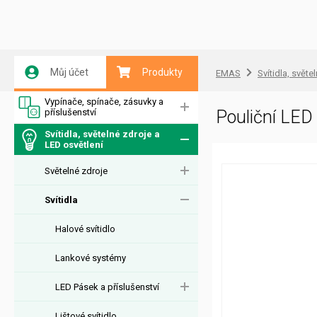
Můj účet
Produkty
EMAS
Svítidla, světe
Vypínače, spínače, zásuvky a
příslušenství
Pouliční LE
Svítidla, světelné zdroje a
LED osvětlení
Světelné zdroje
Svítidla
Halové svítidlo
Lankové systémy
LED Pásek a příslušenství
Lištové svítidlo