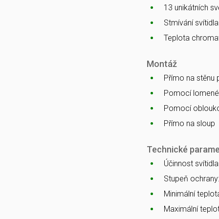
13 unikátních s
Stmívání svítidl
Teplota chromat
Montáž
Přímo na stěnu
Pomocí lomenéh
Pomocí oblouko
Přímo na sloup
Technické parame
Účinnost svítidl
Stupeň ochrany
Minimální teplota
Maximální teplot