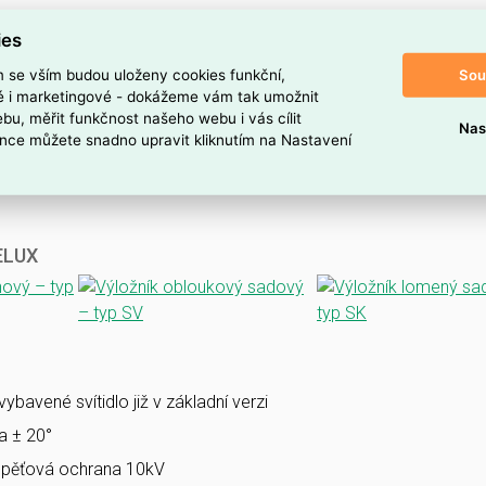
ies
Sou
m se vším budou uloženy cookies funkční,
ké i marketingové - dokážeme vám tak umožnit
bu, měřit funkčnost našeho webu i vás cílit
Nas
nce můžete snadno upravit kliknutím na Nastavení
VELUX
bavené svítidlo již v základní verzi
la ± 20°
pěťová ochrana 10kV