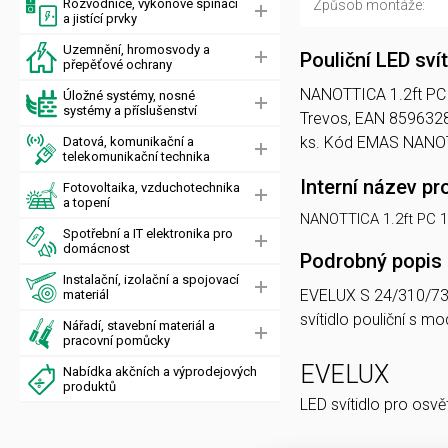
Rozvodnice, výkonové spínací
Způsob montáže:
a jistící prvky
Uzemnění, hromosvody a
Pouliční LED sv
přepěťové ochrany
NANOTTICA 1.2ft PC 13
Úložné systémy, nosné
systémy a příslušenství
Trevos, EAN 8596328
ks. Kód EMAS NANOT
Datová, komunikační a
telekomunikační technika
Interní název pr
Fotovoltaika, vzduchotechnika
a topení
NANOTTICA 1.2ft PC 
Spotřební a IT elektronika pro
domácnost
Podrobný popis
Instalační, izolační a spojovací
EVELUX S 24/310/7
materiál
svítidlo pouliční s
Nářadí, stavební materiál a
pracovní pomůcky
EVELUX
Nabídka akčních a výprodejových
produktů
LED svítidlo pro osvě