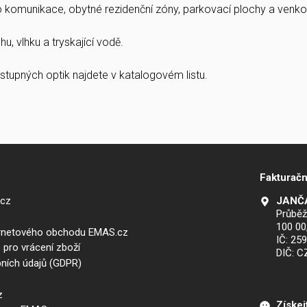
ro komunikace, obytné rezidenční zóny, parkovací plochy a venkov
u, vlhku a tryskající vodě.
stupných optik najdete v katalogovém listu.
Fakturačn
.cz
JANČA
Průběž
100 00
ernetového obchodu EMAS.cz
IČ: 25
 pro vrácení zboží
DIČ: 
ních údajů (GDPR)
z
Získej