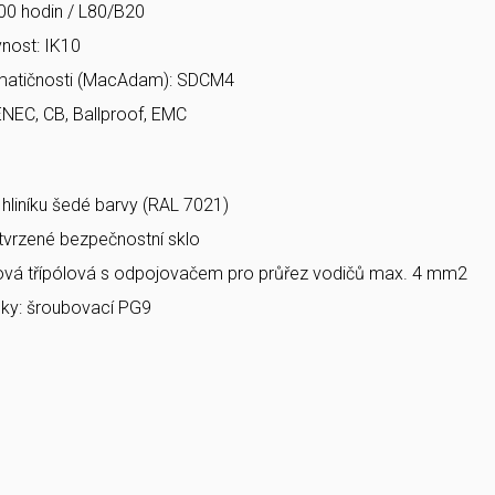
00 hodin / L80/B20
nost: IK10
matičnosti (MacAdam): SDCM4
ENEC, CB, Ballproof, EMC
a hliníku šedé barvy (RAL 7021)
 tvrzené bezpečnostní sklo
bová třípólová s odpojovačem pro průřez vodičů max. 4 mm2
ky: šroubovací PG9