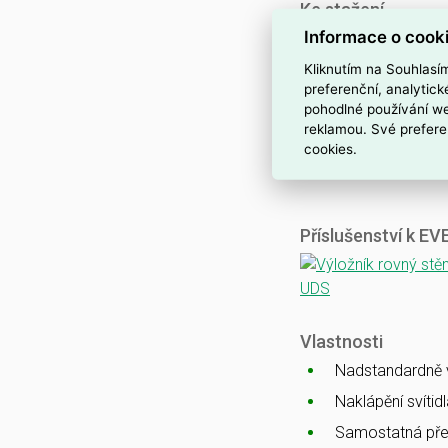
Ke stažení
Informace o cook
Katalogový list
CE
Kliknutím na Souhlasí
ENEC
preferenční, analytic
pohodlné používání we
CB
reklamou. Své prefere
EMC
cookies.
Ballproof
Příslušenství k E
Vlastnosti
Nadstandardně vy
Naklápění svítid
Samostatná pře