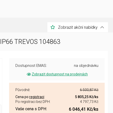
Zobrazit akční nabídky
W IP66 TREVOS 104863
Dostupnost EMAS:
na objednávku
Zobrazit dostupnost na prodejnách
Původně:
6 500,87 Kč
Cena po
registraci
:
5 805,25 Kč
/ks
Po registraci bez DPH:
4 797,73 Kč
Vaše cena s DPH:
6 046,41 Kč
/ks