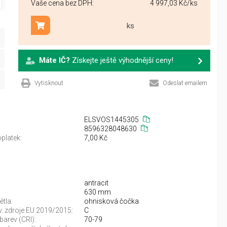
Vaše cena bez DPH:
4 997,03 Kč
/ks
ks
Přidat do košíku
Máte IČ?
Získejte ještě výhodnější ceny!
Vytisknout
Odeslat emailem
ELSVOS1445305
8596328048630
platek:
7,00 Kč
antracit
630 mm
ětla:
ohnisková čočka
sv. zdroje EU 2019/2015:
C
barev (CRI):
70-79