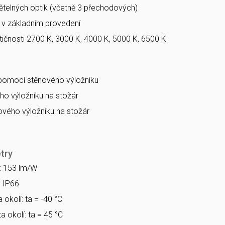
větelných optik (včetně 3 přechodových)
a v základním provedení
ičnosti 2700 K, 3000 K, 4000 K, 5000 K, 6500 K
 pomocí stěnového výložníku
o výložníku na stožár
vého výložníku na stožár
try
a: 153 lm/W
: IP66
 okolí: ta = -40 °C
a okolí: ta = 45 °C