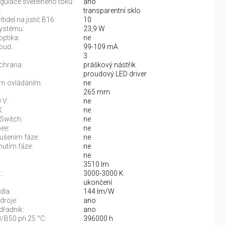
gulace světelného toku:
ano
:
transparentní sklo
tidel na jistič B16:
10
ystému:
23,9 W
optika:
ne
oud.:
99-109 mA
3
chrana:
práškový nástřik
proudový LED driver
m ovládáním:
ne
265 mm
 V:
ne
:
ne
Switch:
ne
ee:
ne
rušením fáze:
ne
nutím fáze:
ne
ne
3510 lm
:
3000-3000 K
:
ukončení
dla:
144 lm/W
droje:
ano
řadník:
ano
/B50 při 25 °C:
396000 h