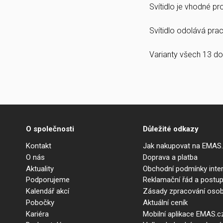
Svítidlo je vhodné p
Svítidlo odolává prach
Varianty všech 13 do
O společnosti
Důležité odkazy
Kontakt
Jak nakupovat na EMAS
O nás
Doprava a platba
Aktuality
Obchodní podmínky int
Podporujeme
Reklamační řád a postup
Kalendář akcí
Zásady zpracování osob
Pobočky
Aktuální ceník
Kariéra
Mobilní aplikace EMAS.c