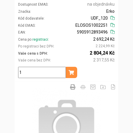
na objednávku
Dostupnost EMAS
Erko
Značka
UDF_120
Kód dodavatele
ELOSOS1002251
Kód EMAS
5905912893496
EAN
2 692,24 Kč
Cena po
registraci
2 224,99 Kč
Po registraci bez DPH
2 804,24 Kč
Vaše cena s DPH
2 317,55 Kč
Vaše cena bez DPH
ks
Přidat do košíku