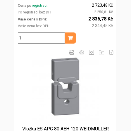
2 723,48 Kč
Cena po
registraci
2 250,81 Kč
Po registraci bez DPH
2 836,78 Kč
Vaše cena s DPH
2 344,45 Kč
Vaše cena bez DPH
ks
Přidat do košíku
Vložka ES APG 80 AEH 120 WEIDMÜLLER