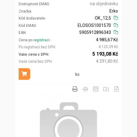
na objednávku
Dostupnost EMAS
Erko
Značka
OK_12,5
Kód dodavatele
ELOSOS1001570
Kód EMAS
5905912896343
EAN
4 985,67 Kč
Cena po
registraci
4 120,39 Kč
Po registraci bez DPH
5 193,08 Kč
Vaše cena s DPH
4 291,80 Kč
Vaše cena bez DPH
ks
Přidat do košíku