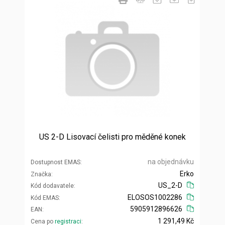
US 2-D Lisovací čelisti pro měděné konek
na objednávku
Dostupnost EMAS
Erko
Značka
US_2-D
Kód dodavatele
ELOSOS1002286
Kód EMAS
5905912896626
EAN
1 291,49 Kč
Cena po
registraci