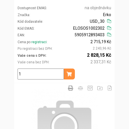
na objednávku
Dostupnost EMAS
Erko
Značka
USD_30
Kód dodavatele
ELOSOS1002302
Kód EMAS
5905912893403
EAN
2 715,19 Kč
Cena po
registraci
2 243,96 Kč
Po registraci bez DPH
2 828,15 Kč
Vaše cena s DPH
2 337,31 Kč
Vaše cena bez DPH
ks
Přidat do košíku