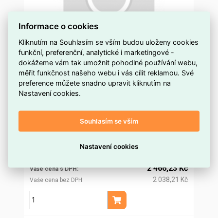
Informace o cookies
Kliknutím na Souhlasím se vším budou uloženy cookies
funkční, preferenční, analytické i marketingové -
Lisovací čelisti č.7 pro HR_100-U a GU_120
dokážeme vám tak umožnit pohodlné používání webu,
ERKO USM_7
měřit funkčnost našeho webu i vás cílit reklamou. Své
preference můžete snadno upravit kliknutím na
na objednávku
Dostupnost EMAS
Nastavení cookies.
Erko
Značka
USM_7
Kód dodavatele
Souhlasím se vším
ELOSOS1002320
Kód EMAS
5905912892925
EAN
2 367,73 Kč
Nastavení cookies
Cena po
registraci
1 956,80 Kč
Po registraci bez DPH
2 466,23 Kč
Vaše cena s DPH
2 038,21 Kč
Vaše cena bez DPH
ks
Přidat do košíku