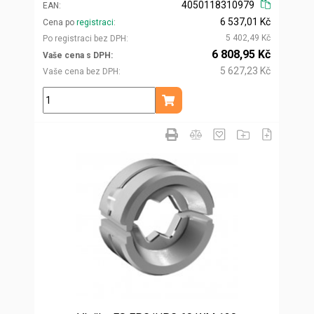
4050118310979
EAN
6 537,01 Kč
Cena po
registraci
5 402,49 Kč
Po registraci bez DPH
6 808,95 Kč
Vaše cena s DPH
5 627,23 Kč
Vaše cena bez DPH
ks
Přidat do košíku