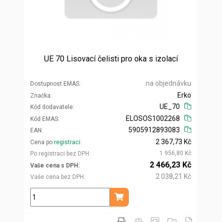
UE 70 Lisovací čelisti pro oka s izolací
na objednávku
Dostupnost EMAS
Erko
Značka
UE_70
Kód dodavatele
ELOSOS1002268
Kód EMAS
5905912893083
EAN
2 367,73 Kč
Cena po
registraci
1 956,80 Kč
Po registraci bez DPH
2 466,23 Kč
Vaše cena s DPH
2 038,21 Kč
Vaše cena bez DPH
ks
Přidat do košíku