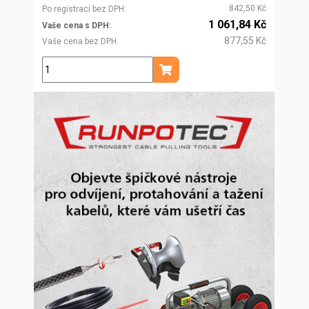
842,50 Kč
Po registraci bez DPH
1 061,84 Kč
Vaše cena s DPH
877,55 Kč
Vaše cena bez DPH
ks
Přidat do košíku