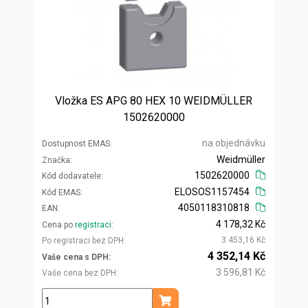
Vložka ES APG 80 HEX 10 WEIDMÜLLER
1502620000
na objednávku
Dostupnost EMAS
Weidmüller
Značka
1502620000
Kód dodavatele
ELOSOS1157454
Kód EMAS
4050118310818
EAN
4 178,32 Kč
Cena po
registraci
3 453,16 Kč
Po registraci bez DPH
4 352,14 Kč
Vaše cena s DPH
3 596,81 Kč
Vaše cena bez DPH
ks
Přidat do košíku