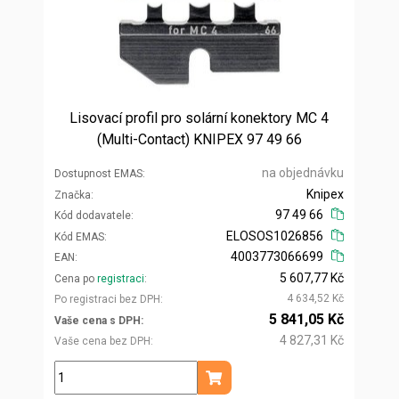
Lisovací profil pro solární konektory MC 4
(Multi-Contact) KNIPEX 97 49 66
na objednávku
Dostupnost EMAS
Knipex
Značka
97 49 66
Kód dodavatele
ELOSOS1026856
Kód EMAS
4003773066699
EAN
5 607,77 Kč
Cena po
registraci
4 634,52 Kč
Po registraci bez DPH
5 841,05 Kč
Vaše cena s DPH
4 827,31 Kč
Vaše cena bez DPH
ks
Přidat do košíku