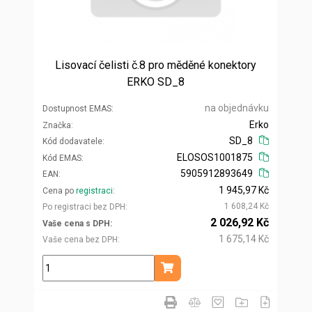
Lisovací čelisti č.8 pro měděné konektory
ERKO SD_8
na objednávku
Dostupnost EMAS
Erko
Značka
SD_8
Kód dodavatele
ELOSOS1001875
Kód EMAS
5905912893649
EAN
1 945,97 Kč
Cena po
registraci
1 608,24 Kč
Po registraci bez DPH
2 026,92 Kč
Vaše cena s DPH
1 675,14 Kč
Vaše cena bez DPH
ks
Přidat do košíku