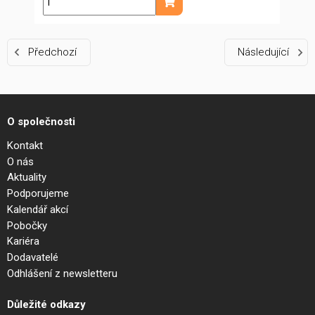
ks
Přidat do košíku
Předchozí
Následující
O společnosti
Kontakt
O nás
Aktuality
Podporujeme
Kalendář akcí
Pobočky
Kariéra
Dodavatelé
Odhlášení z newsletteru
Důležité odkazy