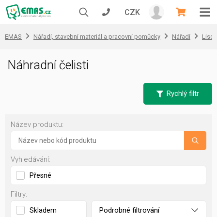
CZK
EMAS
Nářadí, stavební materiál a pracovní pomůcky
Nářadí
Lisov
Náhradní čelisti
Rychlý filtr
Název produktu:
Vyhledávání:
Přesné
Filtry:
Podrobné filtrování
Skladem