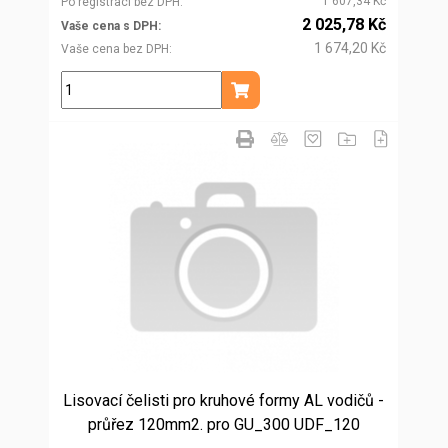
1 607,34 Kč
Po registraci bez DPH
2 025,78 Kč
Vaše cena s DPH
1 674,20 Kč
Vaše cena bez DPH
ks
Přidat do košíku
Lisovací čelisti pro kruhové formy AL vodičů -
průřez 120mm2. pro GU_300 UDF_120