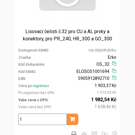
Lisovací čelisti č.32 pro CU a AL prvky a
konektory, pro PR_240, HR_300 a GO_300
na objednávku
Dostupnost EMAS
Erko
Značka
OS_32
Kód dodavatele
ELOSOS1001694
Kód EMAS
5905912892710
EAN
1 903,37 Kč
Cena po
registraci
1 573,03 Kč
Po registraci bez DPH
1 982,54 Kč
Vaše cena s DPH
1 638,46 Kč
Vaše cena bez DPH
ks
Přidat do košíku