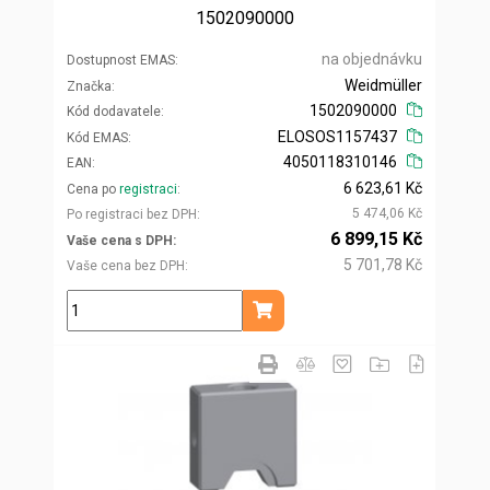
1502090000
na objednávku
Dostupnost EMAS
Weidmüller
Značka
1502090000
Kód dodavatele
ELOSOS1157437
Kód EMAS
4050118310146
EAN
6 623,61 Kč
Cena po
registraci
5 474,06 Kč
Po registraci bez DPH
6 899,15 Kč
Vaše cena s DPH
5 701,78 Kč
Vaše cena bez DPH
ks
Přidat do košíku