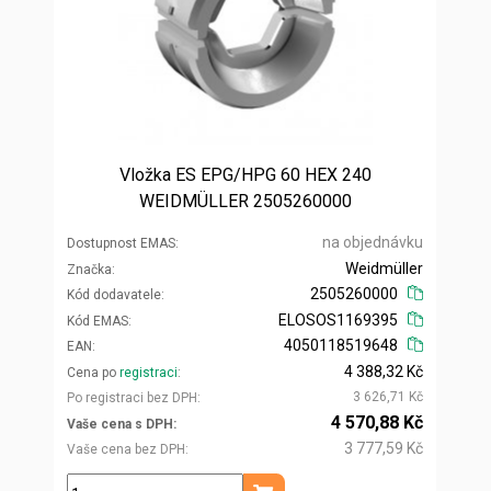
Vložka ES EPG/HPG 60 HEX 240
WEIDMÜLLER 2505260000
na objednávku
Dostupnost EMAS
Weidmüller
Značka
2505260000
Kód dodavatele
ELOSOS1169395
Kód EMAS
4050118519648
EAN
4 388,32 Kč
Cena po
registraci
3 626,71 Kč
Po registraci bez DPH
4 570,88 Kč
Vaše cena s DPH
3 777,59 Kč
Vaše cena bez DPH