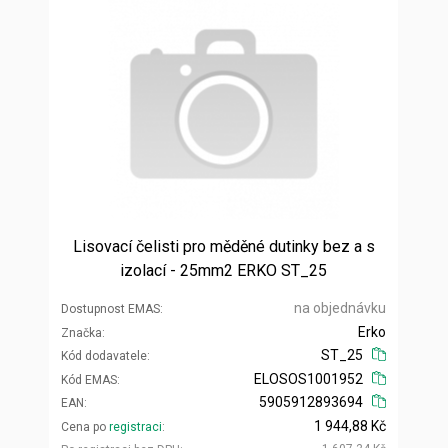
Lisovací čelisti pro měděné dutinky bez a s
izolací - 25mm2 ERKO ST_25
na objednávku
Dostupnost EMAS
Erko
Značka
ST_25
Kód dodavatele
ELOSOS1001952
Kód EMAS
5905912893694
EAN
1 944,88 Kč
Cena po
registraci