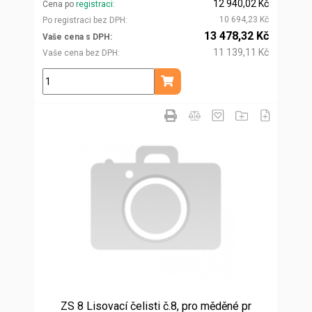
12 940,02 Kč
Cena po
registraci
10 694,23 Kč
Po registraci bez DPH
13 478,32 Kč
Vaše cena s DPH
11 139,11 Kč
Vaše cena bez DPH
ks
Přidat do košíku
ZS 8 Lisovací čelisti č.8, pro měděné pr