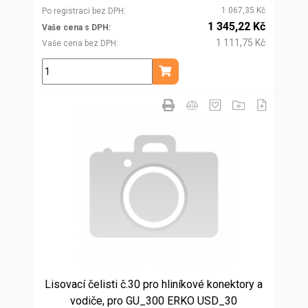
1 067,35 Kč
Po registraci bez DPH
1 345,22 Kč
Vaše cena s DPH
1 111,75 Kč
Vaše cena bez DPH
ks
Přidat do košíku
Lisovací čelisti č.30 pro hliníkové konektory a
vodiče, pro GU_300 ERKO USD_30