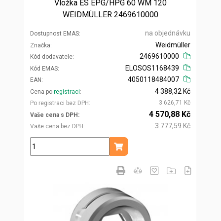
Vložka ES EPG/HPG 60 WM 120
WEIDMÜLLER 2469610000
na objednávku
Dostupnost EMAS
Weidmüller
Značka
2469610000
Kód dodavatele
ELOSOS1168439
Kód EMAS
4050118484007
EAN
4 388,32 Kč
Cena po
registraci
3 626,71 Kč
Po registraci bez DPH
4 570,88 Kč
Vaše cena s DPH
3 777,59 Kč
Vaše cena bez DPH
ks
Přidat do košíku