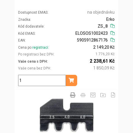
na objednávku
Dostupnost EMAS
Erko
Značka
ZS_8
Kód dodavatele
ELOSOS1002423
Kód EMAS
5905912867176
EAN
2 149,20 Kč
Cena po
registraci
1 776,20 Kč
Po registraci bez DPH
2 238,61 Kč
Vaše cena s DPH
1 850,09 Kč
Vaše cena bez DPH
ks
Přidat do košíku