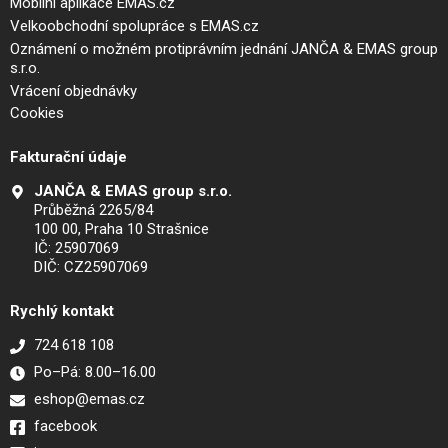
Mobilní aplikace EMAS.cz
Velkoobchodní spolupráce s EMAS.cz
Oznámení o možném protiprávním jednání JANČA & EMAS group
s.r.o.
Vrácení objednávky
Cookies
Fakturační údaje
JANČA & EMAS group s.r.o.
Průběžná 2265/84
100 00, Praha 10 Strašnice
IČ: 25907069
DIČ: CZ25907069
Rychlý kontakt
724 618 108
Po–Pá: 8.00–16.00
eshop@emas.cz
facebook