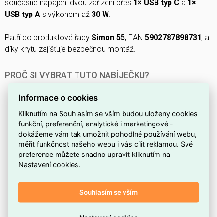
současné napájení dvou zařízení přes
1× USB typ C
a
1×
USB typ A
s výkonem až
30 W
.
Patří do produktové řady
Simon 55
, EAN
5902787898731
, a
díky krytu zajišťuje bezpečnou montáž.
PROČ SI VYBRAT TUTO NABÍJEČKU?
Dvojitý USB výstup (2 porty)
umožňuje současné
Informace o cookies
nabíjení dvou zařízení bez potřeby dalšího adaptéru.
Kliknutím na Souhlasím se vším budou uloženy cookies
1× USB typu C a 1× USB typu A
zajišťují kompatibilitu s
funkční, preferenční, analytické i marketingové -
moderními i staršími kabely a přístroji.
dokážeme vám tak umožnit pohodlné používání webu,
Výstupní výkon 30 W
poskytuje dostatek energie pro
měřit funkčnost našeho webu i vás cílit reklamou. Své
efektivní dobíjení telefonů, tabletů a dalších malých
preference můžete snadno upravit kliknutím na
Nastavení cookies.
zařízení.
Přístroj s krytem
umožňuje čistou instalaci a chrání
konektory před prachem a poškozením.
Souhlasím se vším
Produktová řada Simon 55
je navržena tak, aby ladila