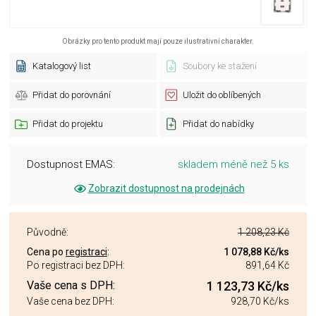
Obrázky pro tento produkt mají pouze ilustrativní charakter.
Katalogový list
Soubory ke stažení
Přidat do porovnání
Uložit do oblíbených
Přidat do projektu
Přidat do nabídky
Dostupnost EMAS:
skladem méně než 5 ks
Zobrazit dostupnost na prodejnách
Původně:
1 208,23 Kč
Cena po
registraci
:
1 078,88 Kč
/ks
Po registraci bez DPH:
891,64 Kč
Vaše cena s DPH:
1 123,73 Kč
/ks
Vaše cena bez DPH:
928,70 Kč
/ks