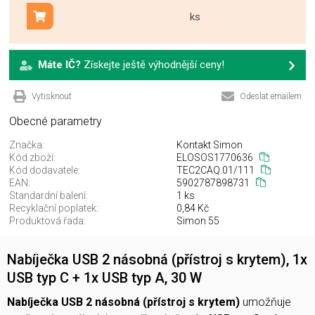
ks
Přidat do košíku
Máte IČ?
Získejte ještě výhodnější ceny!
Vytisknout
Odeslat emailem
Obecné parametry
Značka:
Kontakt Simon
Kód zboží:
ELOSOS1770636
Kód dodavatele:
TEC2CAQ.01/111
EAN:
5902787898731
Standardní balení:
1 ks
Recyklační poplatek:
0,84 Kč
Produktová řada:
Simon 55
Nabíječka USB 2 násobná (přístroj s krytem), 1x
USB typ C + 1x USB typ A, 30 W
Nabíječka USB 2 násobná (přístroj s krytem)
umožňuje