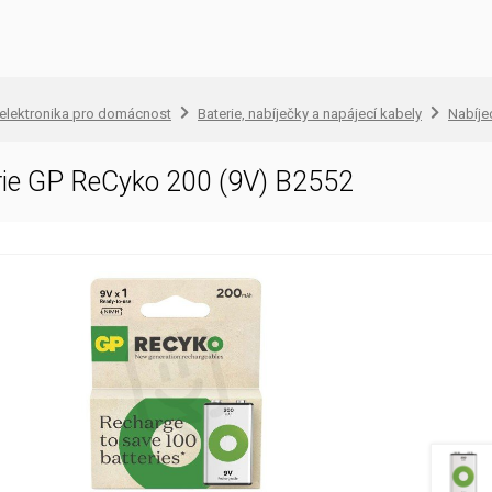
 elektronika pro domácnost
Baterie, nabíječky a napájecí kabely
Nabíjec
erie GP ReCyko 200 (9V) B2552