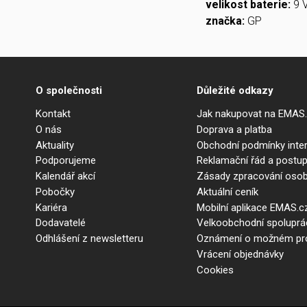
velikost baterie:
9 
značka:
GP
O společnosti
Důležité odkazy
Kontakt
Jak nakupovat na EMAS
O nás
Doprava a platba
Aktuality
Obchodní podmínky int
Podporujeme
Reklamační řád a postup
Kalendář akcí
Zásady zpracování osob
Pobočky
Aktuální ceník
Kariéra
Mobilní aplikace EMAS.c
Dodavatelé
Velkoobchodní spolupr
Odhlášení z newsletteru
Oznámení o možném prot
Vrácení objednávky
Cookies