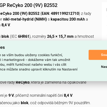
e GP ReCyko 200 (9V) B2552
eCyko 200 (9V) B2552
(
EAN: 4891199212710
) z řady
or
nikl-metal-hydrid (NiMH)
s
kapacitou 200 mAh
a
 8,4 V
.
i
blok
(IEC
6HR61
), rozměry
26,5 × 15,7 mm
a hmotnost
 zařízení, kde se používají 9V články.
ies
TUTO NABÍJECÍ BATERII?
Sou
m se vším budou uloženy cookies funkční,
ké i marketingové - dokážeme vám tak umožnit
provedení
NiMH (nikl-metal hydrid)
, které umožňuje
bu, měřit funkčnost našeho webu i vás cílit
Nas
ení.
nce můžete snadno upravit kliknutím na Nastavení
0 mAh
, vhodnou pro malé spotřebiče s nízkou spotřebu.
tové řady
ReCyko
, která je zaměřená na opakované
ní je
9 V
, přičemž nominální napětí činí
8,4 V
.
načenou jako
blok
, což odpovídá běžným 9V pouzdřím.