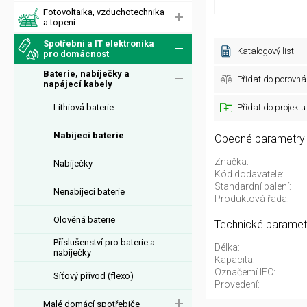
Fotovoltaika, vzduchotechnika
a topení
Spotřební a IT elektronika
Katalogový list
pro domácnost
Baterie, nabíječky a
Přidat do porovná
napájecí kabely
Lithiová baterie
Přidat do projektu
Nabíjecí baterie
Obecné parametry
Značka:
Nabíječky
Kód dodavatele:
Standardní balení:
Nenabíjecí baterie
Produktová řada:
Olověná baterie
Technické paramet
Příslušenství pro baterie a
Délka:
nabíječky
Kapacita:
Označemí IEC:
Síťový přívod (flexo)
Provedení:
Malé domácí spotřebiče