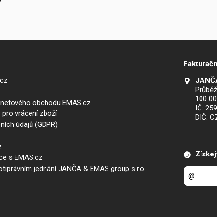
V
Fakturačn
.cz
JANČA
Průběž
100 00
ernetového obchodu EMAS.cz
IČ: 25
 pro vrácení zboží
DIČ: 
ních údajů (GDPR)
z
Získej
áce s EMAS.cz
iprávním jednání JANČA & EMAS group s.r.o.