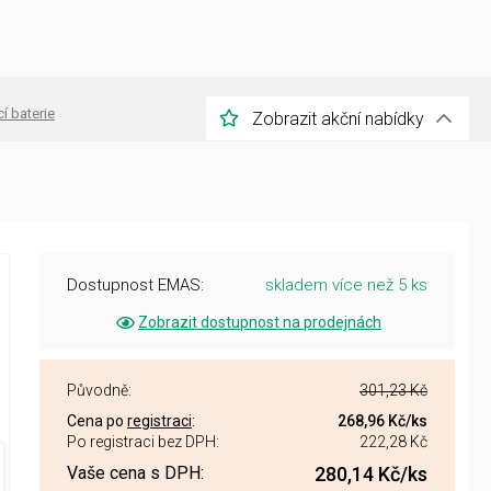
í baterie
Zobrazit akční nabídky
Dostupnost EMAS:
skladem více než 5 ks
Zobrazit dostupnost na prodejnách
Původně:
301,23 Kč
Cena po
registraci
:
268,96 Kč
/ks
Po registraci bez DPH:
222,28 Kč
Vaše cena s DPH:
280,14 Kč
/ks