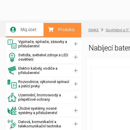
Můj účet
Produkty
EMAS
Spotřební a IT
Vypínače, spínače, zásuvky a
příslušenství
Nabíjecí bat
Svítidla, světelné zdroje a LED
osvětlení
Elektro kabely, vodiče a
příslušenství
Rozvodnice, výkonové spínací
a jistící prvky
Uzemnění, hromosvody a
přepěťové ochrany
Úložné systémy, nosné
systémy a příslušenství
Datová, komunikační a
telekomunikační technika