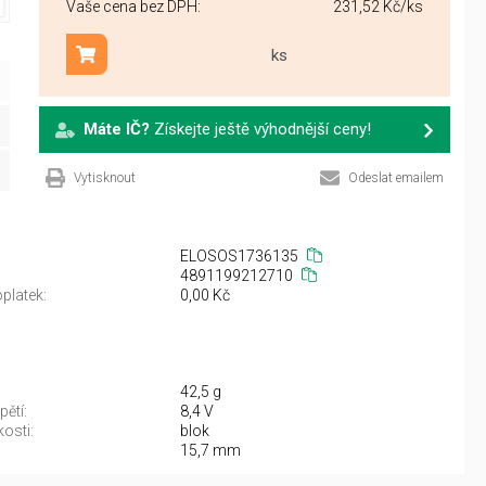
Vaše cena bez DPH:
231,52 Kč
/ks
ks
Přidat do košíku
Máte IČ?
Získejte ještě výhodnější ceny!
Vytisknout
Odeslat emailem
ELOSOS1736135
4891199212710
platek:
0,00 Kč
42,5 g
ětí:
8,4 V
kosti:
blok
15,7 mm