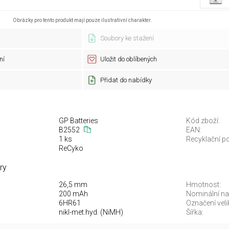
Obrázky pro tento produkt mají pouze ilustrativní charakter.
Soubory ke stažení
ní
Uložit do oblíbených
Přidat do nabídky
GP Batteries
Kód zboží:
B2552
EAN:
1 ks
Recyklační po
ReCyko
ry
26,5 mm
Hmotnost:
200 mAh
Nominální nap
6HR61
Označení veli
nikl-met.hyd. (NiMH)
Šířka: