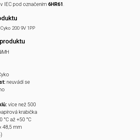
a v IEC pod označením
6HR61
.
oduktu
ReCyko 200 9V 1PP
 produktu
NiMH
Cyko
st:
neuvádí se
no
klů:
více než 500
papírová krabička
0 °C až +50 °C
 × 48,5 mm
)