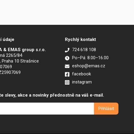
í údaje
Rychlý kontakt
 & EMAS group s.r.o.
724 618 108
ná 2265/84
Po–Pá: 8.00–16.00
, Praha 10 Strašnice
eshop@emas.cz
907069
CZ25907069
facebook
instagram
te slevy, akce a novinky přednostně na váš e-mail.