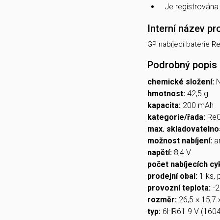
Je registrován
Interní název pr
GP nabíjecí baterie 
Podrobný popis
chemické složení:
hmotnost:
42,5 g
kapacita:
200 mAh
kategorie/řada:
Re
max. skladovatelno
možnost nabíjení:
a
napětí:
8,4 V
počet nabíjecích cy
prodejní obal:
1 ks, 
provozní teplota:
-2
rozměr:
26,5 × 15,7
typ:
6HR61 9 V (1604