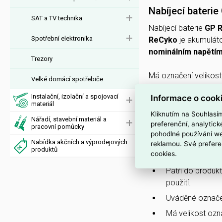
Nabíjecí bateri
SAT a TV technika
Nabíjecí baterie
GP R
Spotřební elektronika
ReCyko
je akumulát
nominálním napětím
Trezory
Má označení velikost
Velké domácí spotřebiče
42,5 g
; je určena pro
Instalační, izolační a spojovací
Informace o cook
materiál
PROČ SI VYBRAT 
Kliknutím na Souhlasí
Nářadí, stavební materiál a
preferenční, analytic
pracovní pomůcky
Je vyrobena v 
pohodlné používání we
opakované dobíj
Nabídka akčních a výprodejových
reklamou. Své prefere
produktů
cookies.
Má kapacitu
20
Patří do produk
použití.
Uváděné označe
Má velikost oz